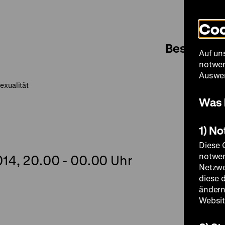
Coo
Besuch
Auf un
notwen
Auswer
exualität
Was 
1) N
Diese 
notwen
14, 20.00 - 00.00 Uhr
Netzwe
diese 
ändern
Websit