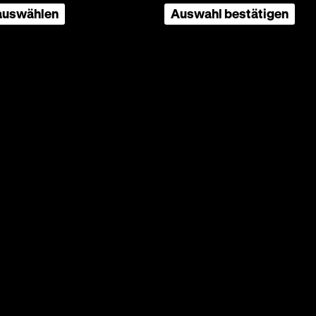
 auswählen
Auswahl bestätigen
elga-
eier
d für
liche
tismus
K jedoch
musste
et