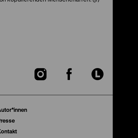
Zu
Zu
Zu
unserer
unserer
unser
Instagram
Facebook
Lette
Autor*innen
Seite
Seite
Seite
Presse
Kontakt