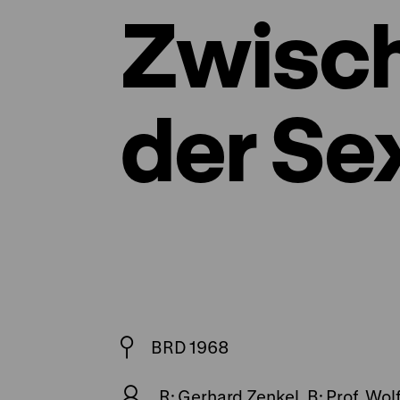
Zwisc
der Se
BRD 1968
R: Gerhard Zenkel, B: Prof. Wol