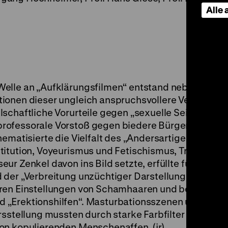
Alle
elle an „Aufklärungsfilmen“ entstand neben der H
ionen dieser ungleich anspruchsvollere Versuch dr
schaftliche Vorurteile gegen „sexuelle Seiten- und
rofessorale Vorstoß gegen biedere Bürgermoral un
hematisierte die Vielfalt des „Andersartigen“: Männ
titution, Voyeurismus und Fetischismus, Transvesti
ur Zenkel davon ins Bild setzte, erfüllte für die FS
 der „Verbreitung unzüchtiger Darstellungen“ und 
aren Einstellungen von Schamhaaren und bemalten
 „Erektionshilfen“. Masturbationsszenen und die
rsstellung mussten durch starke Farbfilter verfremd
on kopulierenden Menschenaffen. (jr)