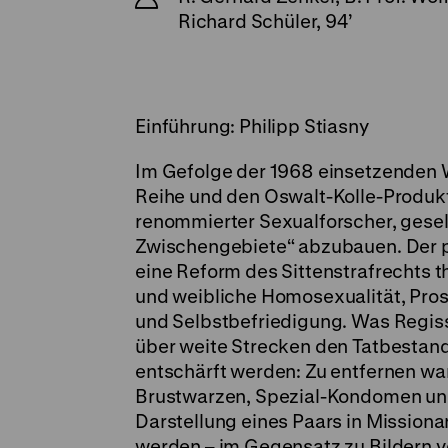
Richard Schüler, 94’
Einführung: Philipp Stiasny
Im Gefolge der 1968 einsetzenden W
Reihe und den Oswalt-Kolle-Produkt
renommierter Sexualforscher, gesell
Zwischengebiete“ abzubauen. Der p
eine Reform des Sittenstrafrechts t
und weibliche Homosexualität, Pros
und Selbstbefriedigung. Was Regisse
über weite Strecken den Tatbestand
entschärft werden: Zu entfernen w
Brustwarzen, Spezial-Kondomen und
Darstellung eines Paars in Missiona
werden – im Gegensatz zu Bildern v