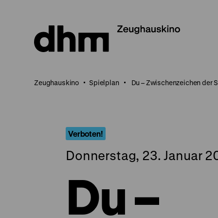
Direkt
zum
Seiteninhalt
springen
Zeughauskino
Spielplan
Du – Zwischenzeichen der S
Verboten!
Donnerstag, 23. Januar 20
Du –