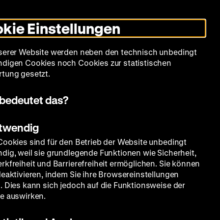
Leichte
Gebärdensprache
Suche
Heute +
Deutsch
Englisch
DHM
Dunklen
De
En
Sprache
Modus
kie Einstellungen
umschalten
Spielplan
Filmreihen
Über uns
serer Website werden neben den technisch unbedingt
digen Cookies noch Cookies zur statistischen
tung gesetzt.
bedeutet das?
otwendig
Cookies sind für den Betrieb der Website unbedingt
dig, weil sie grundlegende Funktionen wie Sicherheit,
rkfreiheit und Barrierefreiheit ermöglichen. Sie können
deaktivieren, indem Sie ihre Browsereinstellungen
. Dies kann sich jedoch auf die Funktionsweise der
e auswirken.