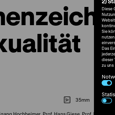
2) St
henzeiche
Diese 
Nutzun
Websit
kontin
xualität
Sie kö
nutzen.
einver
Das Ei
jederz
dieser
zu uns
Notw
Stati
35mm
fgang Hochheimer, Prof. Hans Giese, Prof. Paul H. G