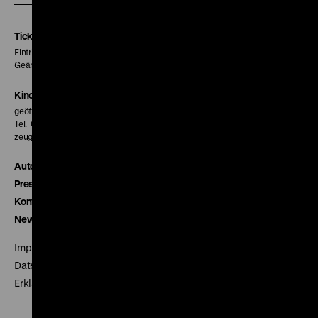
Instagram
Facebook
Letterboxd
Seite
Seite
Seite
Tickets
Eintritt 5 €
Geänderte Preise sind im Programm vermerkt.
Kinokasse
geöffnet 30 Minuten vor Beginn der ersten Vorstellung
Tel. + 49 30 20304-770
zeughauskino@dhm.de
Autor*innen
Presse
Kontakt
Newsletter
Impressum
Datenschutz
Erklärung digitale Barrierefreiheit