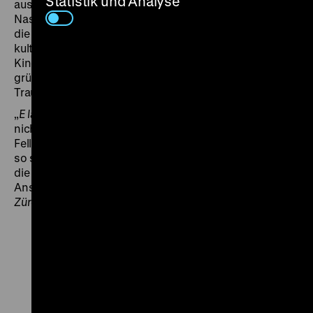
Statistik und Analyse
aus Papier, begleitet allein von einem stinkenden
Nashorn. Fellini liebt das Groteske, das Absurde und
die Ironie, und so ist sein Abgesang auf das alte,
kultivierte Europa zugleich auch ein Abgesang auf das
Kino. Ein Untergang in Schönheit, die Titanic lässt
grüßen. Hier aber ist der Untergang frei von
Traurigkeit, er ist eine heitere Angelegenheit.
„
E la nave va
ist ein komischer Film, auch wenn es
nicht immer (...) wirklich etwas zu lachen gibt. Die Filme
Fellinis waren eigentlich immer komische Filme, weil –
so sein Verständnis der modernen Wirklichkeit – einzig
die Komik noch das Tragische unserer Situation zur
Anschaulichkeit zu bringen imstande ist.“ (
Neue
Zürcher Zeitung
, 26.1.1984) (ps)
Zu
Zu
Zu
unserer
unserer
unserer