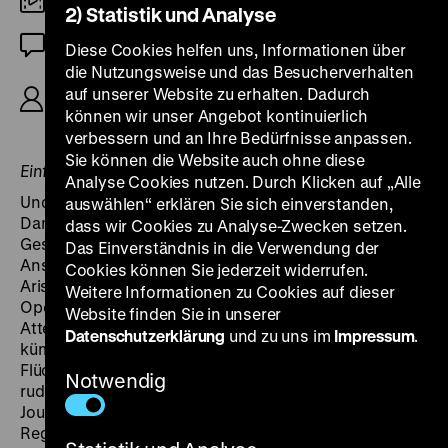
35mm
2) Statistik und Analyse
OmU
Diese Cookies helfen uns, Informationen über
die Nutzungsweise und das Besucherverhalten
R/B: Federico Fellini, D: Freddie Jones, Barbara
auf unserer Website zu erhalten. Dadurch
Jefford, Victor Poletti, Pina Bausch, 132’
können wir unser Angebot kontinuierlich
verbessern und an Ihre Bedürfnisse anpassen.
Sie können die Website auch ohne diese
Einführung am 26.07.: Peter Niedermüller
Analyse Cookies nutzen. Durch Klicken auf „Alle
Und das Schiff fährt davon. Auf einem luxuriösen
auswählen“ erklären Sie sich einverstanden,
Dampfer findet sich im Sommer 1914 die feine
dass wir Cookies zu Analyse-Zwecken setzen.
Gesellschaft der Jahrhundertwende ein, eine
Das Einverständnis in die Verwendung der
Ansammlung von Künstlern, Politikern und
Cookies können Sie jederzeit widerrufen.
Aristokraten – unterwegs, um einer verstorbenen
Weitere Informationen zu Cookies auf dieser
Operndiva die letzte Ehre zu erweisen. Die Kunde vom
Website finden Sie in unserer
Attentat in Sarajewo wird vernommen, doch wen
Datenschutzerklärung
und zu uns im
Impressum
.
kümmert es. Man nimmt sogar eine Gruppe serbischer
Flüchtlinge auf. Am Schluss, wenn alles vorbei ist,
Notwendig
rudert der Chronist der Reise, der italienische
Journalist Orlando (Freddie Jones, das alter ego des
Regisseurs), in einem Rettungsboot durch ein Meer