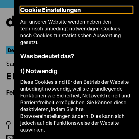
Direkt
Heute +
Cookie Einstellungen
zum
Seiteninhalt
Auf unserer Website werden neben den
springen
Navi
technisch unbedingt notwendigen Cookies
auf-
und
noch Cookies zur statistischen Auswertung
zuk
gesetzt.
Der globale Krieg
Was bedeutet das?
Samstag, 26. Juli 2014, 21.00 - 00.00 Uhr
1) Notwendig
E la nave va
Diese Cookies sind für den Betrieb der Website
unbedingt notwendig, weil sie grundlegende
Fellinis Schiff der Träume
Funktionen wie Sicherheit, Netzwerkfreiheit und
Barrierefreiheit ermöglichen. Sie können diese
deaktivieren, indem Sie ihre
Browsereinstellungen ändern. Dies kann sich
jedoch auf die Funktionsweise der Website
IT/FR 1983
auswirken.