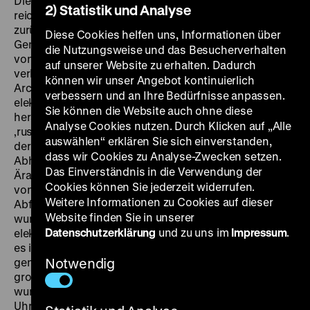
Die Geschichte der elektronischen Musik in Moskau
2) Statistik und Analyse
reicht bis in die Gründungsjahre der Sowjetunion
zurück. In
Elektro Moskva
erzählen Musiker, Erfinder,
Diese Cookies helfen uns, Informationen über
Genies und Bastler die Entwicklung dieser Kunst, die
die Nutzungsweise und das Besucherverhalten
von Beginn an eng mit Wissenschaft und Militarismus
auf unserer Website zu erhalten. Dadurch
verbunden war. Mit Hilfe umfangreichen
können wir unser Angebot kontinuierlich
Archivmaterials wird das vergangene Jahrhundert der
verbessern und an Ihre Bedürfnisse anpassen.
elektronischen Musik auf eine spielerische Weise
Sie können die Website auch ohne diese
heraufbeschworen. Der Film spannt den Bogen vom
Analyse Cookies nutzen. Durch Klicken auf „Alle
‚russischen Edison' Leon Theremin, dem Erfinder eines
auswählen“ erklären Sie sich einverstanden,
der ersten elektronischen Musikinstrumente, der auch
dass wir Cookies zu Analyse-Zwecken setzen.
Abhörgeräte für den KGB entwickelte, über die Space-
Das Einverständnis in die Verwendung der
Ära der 1960er Jahre bis hin zur Massenproduktion
Cookies können Sie jederzeit widerrufen.
von Synthesizern in den frühen 1980er Jahren, die aus
Weitere Informationen zu Cookies auf dieser
Abfallprodukten der Militärindustrie hergestellt
Website finden Sie in unserer
wurden. Heute recycelt und interpretiert eine lebendige
Datenschutzerklärung
und zu uns im
Impressum
.
elektronische Musikszene dieses Erbe neu und führt
es in eine ungewisse Zukunft. Ein Film über einen
genialen Erfindergeist, der trotz oder gerade wegen
Notwendig
großer politischer Repression und Gleichschaltung
wundersame Blüten entstehen lässt. SA 20.09. um 21
Uhr + SO 28.09. um 20 Uhr · Zu Gast am 20.09.: