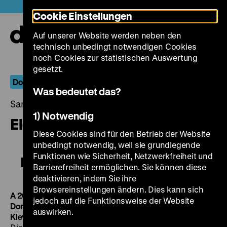
Direkt
Heute +
Cookie Einstellungen
zum
Seiteninhalt
Auf unserer Website werden neben den
springen
Navi
technisch unbedingt notwendigen Cookies
auf-
und
noch Cookies zur statistischen Auswertung
zuk
gesetzt.
Doku.Arts
Was bedeutet das?
Samstag, 20. September 2014, 21.00 - 00.00 Uhr
1) Notwendig
Elektro Moskva
Diese Cookies sind für den Betrieb der Website
unbedingt notwendig, weil sie grundlegende
Funktionen wie Sicherheit, Netzwerkfreiheit und
Elektro Moskva
Barrierefreiheit ermöglichen. Sie können diese
deaktivieren, indem Sie ihre
Browsereinstellungen ändern. Dies kann sich
A 2013, R: Dominik Spritzendorfer, Elena Tikhonova, K:
jedoch auf die Funktionsweise der Website
Dominik Spritzendorfer, S: Michael Palm, M: Yuri
auswirken.
Klevanski, P: Dominik Spritzendorfer, 89‘ · Blu-ray, OmU