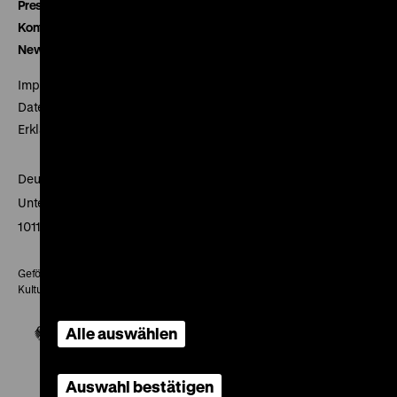
Presse
Kontakt
Newsletter
Impressum
Datenschutz
Erklärung digitale Barrierefreiheit
Deutsches Historisches Museum
Unter den Linden 2
10117 Berlin
Gefördert mit Mitteln des Beauftragten der Bundesregierung für
Kultur und Medien
Alle auswählen
Auswahl bestätigen