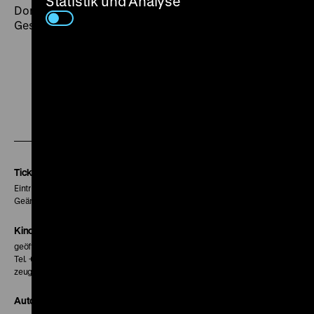
Statistik und Analyse
Dominik Spritzendorfer und Elena Tikhonova im
Gespräch mit Jan Thoben
Zu
Zu
Zu
unserer
unserer
unserer
Instagram
Facebook
Letterboxd
Seite
Seite
Seite
Tickets
Eintritt 5 €
Geänderte Preise sind im Programm vermerkt.
Kinokasse
geöffnet 30 Minuten vor Beginn der ersten Vorstellung
Tel. + 49 30 20304-770
zeughauskino@dhm.de
Autor*innen