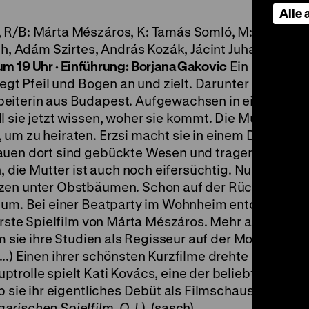
Alle
 R/B: Márta Mészáros, K: Tamás Somló, M: Levente
áth, Adám Szirtes, András Kozák, Jácint Juhász, Gábo
um 19 Uhr · Einführung: Borjana Gakovic
Ein bezeichn
legt Pfeil und Bogen an und zielt. Darunter auch Erzs
beiterin aus Budapest. Aufgewachsen in einem
l sie jetzt wissen, woher sie kommt. Die Mutter hatt
um zu heiraten. Erzsi macht sie in einem Dorf hinte
rauen dort sind gebückte Wesen und tragen schwar
h, die Mutter ist auch noch eifersüchtig. Nur mit dem
­zen unter Obstbäumen. Schon auf der Rückreise sc
n um. Bei einer Beatparty im Wohnheim entdeckt sie
erste Spielfilm von Márta Mészáros. Mehr als zehn J
em sie ihre Studien als Regisseur auf der Moskauer
..) Einen ihrer schönsten Kurzfilme drehte sie über 
trolle spielt Kati Kovács, eine der beliebtesten ‚p
b sie ihr eigentliches Debüt als Filmschauspielerin."
rischen Spielfilm. O.J.
). (sasch)