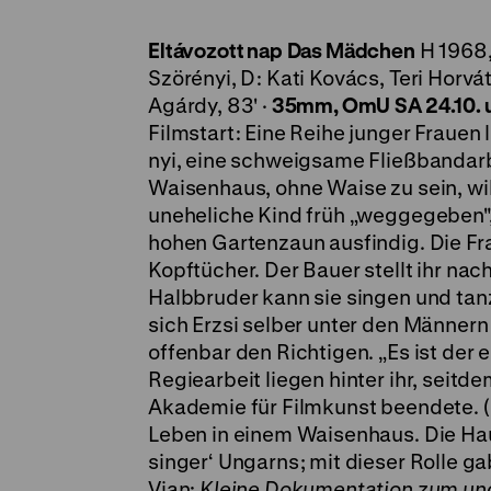
Eltávozott nap
Das Mädchen
H 1968,
Szörényi, D: Kati Kovács, Teri Horv
Agárdy, 83' ·
35mm, OmU
SA 24.10. 
Filmstart: Eine Reihe junger Frauen 
nyi, eine schweigsame Fließbandar
Waisenhaus, ohne Waise zu sein, wil
uneheliche Kind früh „weggegeben", 
hohen Gartenzaun ausfindig. Die F
Kopftücher. Der Bauer stellt ihr nac
Halbbruder kann sie singen und tan
sich Erzsi selber unter den Männer
offenbar den Richtigen. „Es ist der 
Regiearbeit liegen hinter ihr, seitd
Akademie für Filmkunst beendete. (.
Leben in einem Waisenhaus. Die Haup
singer‘ Ungarns; mit dieser Rolle ga
Vian:
Kleine Dokumentation zum unga