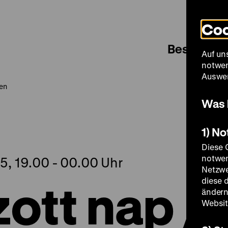
Coo
Besuch
Auf un
notwen
Auswer
hen
Was 
1) N
Diese 
notwen
5, 19.00 - 00.00 Uhr
Netzwe
zott nap /
diese 
ändern
Websit