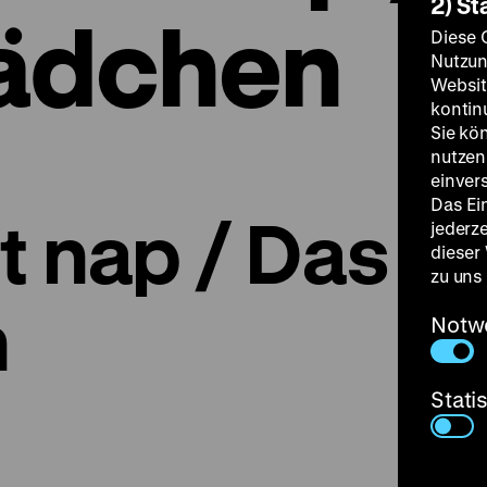
2) St
ädchen
Diese 
Nutzun
Websit
kontin
Sie kö
nutzen.
einver
Das Ei
t nap / Das
jederz
dieser
zu uns
n
Notw
Stati