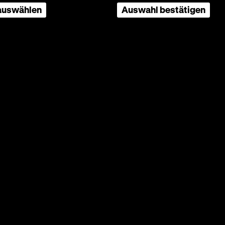
 auswählen
Auswahl bestätigen
r
ender
i Sz?
e das
r einem
ze
haut
ahre
das
op-
 (Walter