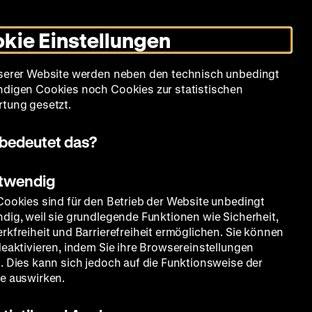
Leichte
Gebärdensprache
Suche
Heute +
Deutsch
Englisch
DHM
Dunklen
De
En
Sprache
Modus
kie Einstellungen
umschalten
Spielplan
Filmreihen
Über uns
serer Website werden neben den technisch unbedingt
digen Cookies noch Cookies zur statistischen
tung gesetzt.
bedeutet das?
otwendig
Cookies sind für den Betrieb der Website unbedingt
dig, weil sie grundlegende Funktionen wie Sicherheit,
rkfreiheit und Barrierefreiheit ermöglichen. Sie können
deaktivieren, indem Sie ihre Browsereinstellungen
. Dies kann sich jedoch auf die Funktionsweise der
e auswirken.