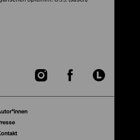
Zu
Zu
Zu
unserer
unserer
unser
Instagram
Facebook
Lette
Autor*innen
Seite
Seite
Seite
Presse
Kontakt