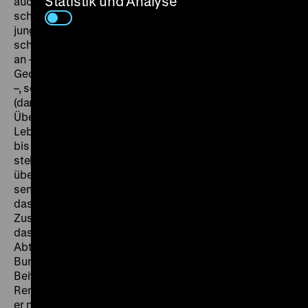
Statistik und Analyse
auch in Schamonis eigener Wohnung. Der Film
schildert die zunächst unbeschwerte „wilde Ehe“ eines
jungen Paares in West-Berlin. Als die Frau ungewollt
schwanger wird, vertraut sie sich nicht ihrem Freund
an – der sich schon einmal wenig erfreut vom
Gedanken an eine frühe Familiengrün­dung gezeigt hat
–, sondern versucht auf eigene Faust, einen Arzt für die
(damals noch strikt verbotene) Abtreibung zu finden.
Über seinen Charakter als spannendes Dokument vom
Leben in der Mauerstadt hinaus beeindruckt der Film
bis heute durch seine wirklichkeitsnahe, frische,
stellenweise virtuos verspielte Machart, die
überzeugend agierenden Darsteller und die ebenso
sensible wie erfreulich unaufdringliche Weise, mit der
das Problem der Abtreibung behan­delt wird, ohne dem
Zuschauer ein Urteil aufzunötigen: Schamoni gelang
das Kunststück, sich weder für noch gegen
Abtreibung auszusprechen. Es erhielt fünf
Bundesfilmpreise, wurde als offizieller westdeutscher
Bei­trag in den Wettbewerb von Cannes und in das
Rennen um die Oscars geschickt. Darüber hinaus war
er nicht nur der erste kommerzielle Erfolg des Jungen