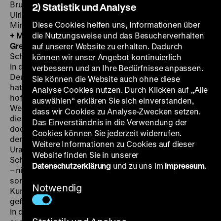
Bruno Dietrich, Ulrich Schamoni, Horst Manfred Adloff,
2) Statistik und Analyse
Ulrike Ullrich, Rolf Zacher, Tilla Durieux, Bernhard
Diese Cookies helfen uns, Informationen über
Minetti, Will Tremper, 86’
·
35mm
SA 09.11. um 20.30 Uhr
+ MI 13.11. um 20 Uhr
die Nutzungsweise und das Besucherverhalten
·
Zu Gast am 9.11.: Erika und Ulrich
Gregor
·
Einführung am 13.11.: Jan Gympel
Als Ulrich
auf unserer Website zu erhalten. Dadurch
Schamonis erstes abendfüllendes Werk im März 1966
können wir unser Angebot kontinuierlich
in die Ki­nos kam, wurde es als Beginn des Jungen
verbessern und an Ihre Bedürfnisse anpassen.
Deut­schen Films verkauft und wahrgenommen. Zwar
Sie können die Website auch ohne diese
hatte es schon zu­vor einige Werke gegeben, die darauf
Analyse Cookies nutzen. Durch Klicken auf „Alle
hoffen ließen, mit „Papas Kino“ gehe es nun auch in
auswählen“ erklären Sie sich einverstanden,
Westdeutschland zu Ende und man finde Anschluss an
dass wir Cookies zu Analyse-Zwecken setzen.
die inter­nationalen Filmerneuerungs­bewegungen,
Das Einverständnis in die Verwendung der
doch erst 1966 erlebte eine ganze Reihe abend­füllen­
Cookies können Sie jederzeit widerrufen.
der „Jungfilme“ aus der BRD und West-Berlin ihre
Weitere Informationen zu Cookies auf dieser
Uraufführung.
Es
machte den Anfang, weil Ulrich
Website finden Sie in unserer
Schamoni – beim Dreh 25, bei der Premiere 26 Jahre alt
Datenschutzerklärung
und zu uns im
Impressum
.
– nicht das beginnende Filmförderwesen bemühte,
sondern in Horst Manfred Adloff einen wagemutigen
Notwendig
Kunstfreund als Finanzier der Low-Budget-Produktion
gefunden hatte. Gedreht wurde im Spätsommer 1965
in den Straßen, Häusern und Verkehrsmitteln Berlins,