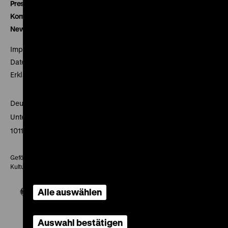
Presse
Kontakt
Newsletter
Impressum
Datenschutz
Erklärung digitale Barrierefreiheit
Deutsches Historisches Museum
Unter den Linden 2
10117 Berlin
Gefördert mit Mitteln des Beauftragten der Bundesregierung für
Kultur und Medien
Alle auswählen
Auswahl bestätigen