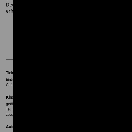
Deutschen Films, sondern auch einer der kommerziell
erfolgreichsten deutschen Filme jener Jahre. (gym)
Zu
Zu
Zu
unserer
unserer
unserer
Instagram
Facebook
Letterboxd
Seite
Seite
Seite
Tickets
Eintritt 5 €
Geänderte Preise sind im Programm vermerkt.
Kinokasse
geöffnet 30 Minuten vor Beginn der ersten Vorstellung
Tel. + 49 30 20304-770
zeughauskino@dhm.de
Autor*innen