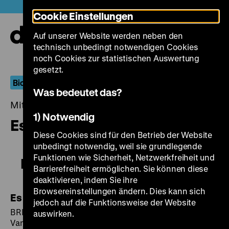
Direkt
Heute +
Cookie Einstellungen
zum
Seiteninhalt
Auf unserer Website werden neben den
springen
Navi
technisch unbedingt notwendigen Cookies
auf-
und
noch Cookies zur statistischen Auswertung
zuk
gesetzt.
Biotop der Frechheit
Was bedeutet das?
Mittwoch, 13. November 2019, 19.00 - 00.00 Uhr
1) Notwendig
Es
Diese Cookies sind für den Betrieb der Website
unbedingt notwendig, weil sie grundlegende
Funktionen wie Sicherheit, Netzwerkfreiheit und
Es
Barrierefreiheit ermöglichen. Sie können diese
deaktivieren, indem Sie ihre
Browsereinstellungen ändern. Dies kann sich
Es
jedoch auf die Funktionsweise der Website
BRD 1966, R/B: Ulrich Schamoni, K: Gerard
auswirken.
Vandenberg, M: Hans Posegga, D: Sabine Sinjen,