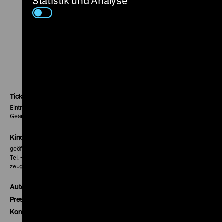
Statistik und Analyse
Zu
Zu
Zu
unserer
unserer
unserer
Instagram
Facebook
Letterboxd
Seite
Seite
Seite
Tickets
Eintritt 5 €
Geänderte Preise sind im Programm vermerkt.
Kinokasse
geöffnet 30 Minuten vor Beginn der ersten Vorstellung
Tel. + 49 30 20304-770
zeughauskino@dhm.de
Autor*innen
Presse
Kontakt