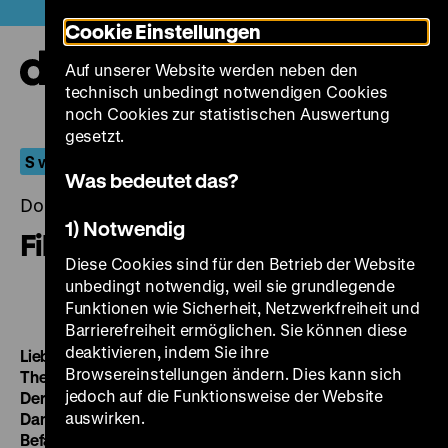
Direkt
Heute +
Cookie Einstellungen
zum
Seiteninhalt
Auf unserer Website werden neben den
springen
Navi
technisch unbedingt notwendigen Cookies
auf-
und
noch Cookies zur statistischen Auswertung
zuk
gesetzt.
S wie Sonderprogramm
Was bedeutet das?
Donnerstag, 30. Januar 2014, 19.00 - 00.00 Uhr
1) Notwendig
Filme zum Ersten Weltkrieg
Diese Cookies sind für den Betrieb der Website
unbedingt notwendig, weil sie grundlegende
Funktionen wie Sicherheit, Netzwerkfreiheit und
Barrierefreiheit ermöglichen. Sie können diese
deaktivieren, indem Sie ihre
Lieb Vaterland, magst ruhig sein
D 1914, 5‘ · dt. ZT
Browsereinstellungen ändern. Dies kann sich
The African Zouaves in the Flanders
F 1915, 6‘ · engl. ZT
jedoch auf die Funktionsweise der Website
Der Heimat Schützengraben
D 1916, 8‘ · dt. ZT
auswirken.
Dans les ajoncs du Vardar
F 1916, 4‘ · nl. ZT
Befana di guerra
R: Luigi Sapella, I 1915, 7‘ · ital. ZT