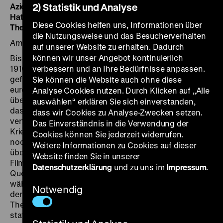
Azione della Regia Marina nel golfo di Trieste
2) Statistik und Analyse
I 1917, 3‘
Határszéli razzia
H 1918, 7‘ · ung. ZT
Diese Cookies helfen uns, Informationen über
The Woman's Portion
GB 1918, 23’ · engl. ZT
die Nutzungsweise und das Besucherverhalten
Am Flügel: Eunice Martins + Mit Einführung
auf unserer Website zu erhalten. Dadurch
können wir unser Angebot kontinuierlich
Bis heute gelten rund 80% der Filmproduktion aus den
1910er Jahren als verschollen. Im Rahmen des EU-
verbessern und an Ihre Bedürfnisse anpassen.
geförderten Projekts EFG1914 arbeiten gegenwärtig 21
Sie können die Website auch ohne diese
europäische Filmarchive an der Digitalisierung von
Analyse Cookies nutzen. Durch Klicken auf „Alle
über 660 Stunden Filmmaterial zum Ersten Weltkrieg,
auswählen“ erklären Sie sich einverstanden,
das über das Online-Portal europeanfilmgateway.eu
dass wir Cookies zu Analyse-Zwecken setzen.
verfügbar sein wird. Zum 100. Jahrestag des
Das Einverständnis in die Verwendung der
Kriegsausbruchs wird damit erstmals ein Großteil des
Cookies können Sie jederzeit widerrufen.
noch erhaltenen Materials einer breiten Öffentlichkeit
Weitere Informationen zu Cookies auf dieser
über das Internet zugänglich sein. Das vom Deutschen
Website finden Sie in unserer
Filminstitut kuratierte Kurzfilmprogramm bietet einen
Datenschutzerklärung
und zu uns im
Impressum
.
Querschnitt durch die Filmproduktion Europas
während des Ersten Weltkriegs. Es findet im Rahmen
Notwendig
der Internationalen Konferenz „Unlocking Sources –
The First World War online & Europeana Conference“
statt.