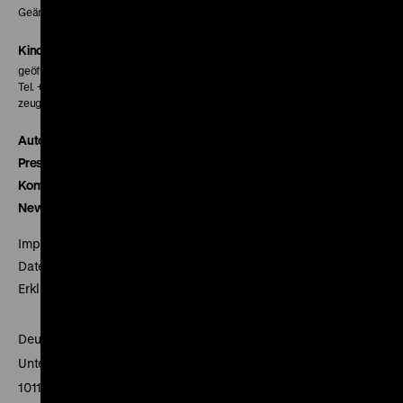
Geänderte Preise sind im Programm vermerkt.
Kinokasse
geöffnet 30 Minuten vor Beginn der ersten Vorstellung
Tel. + 49 30 20304-770
zeughauskino@dhm.de
Autor*innen
Presse
Kontakt
Newsletter
Impressum
Datenschutz
Erklärung digitale Barrierefreiheit
Deutsches Historisches Museum
Unter den Linden 2
10117 Berlin