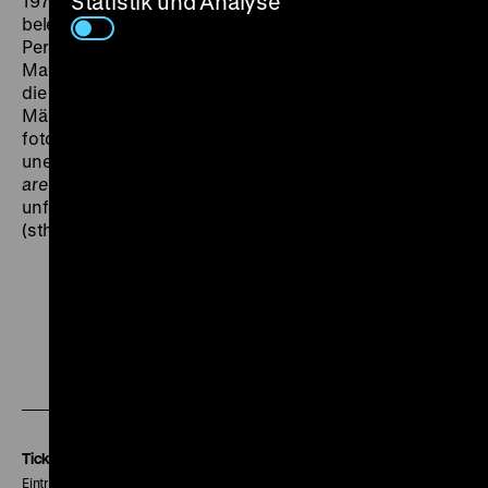
Statistik und Analyse
1970er Jahren Sexismusvorwürfe begleiteten,
beleuchtet sie aus einer aufgeklärt feministischen
Perspektive. In seinem Spagat zwischen
Machokünstler und Familienmensch erkennt Freyer
die ungelösten Widersprüche US-amerikanischer
Männlichkeit. Das Spätwerk des manisch
fotografierenden Winogrand umfasst 10.000 (!)
unentwickelte Filmrollen.
Garry Winogrand: All Things
are Photographable
erschließt dieses im Wortsinn
unformatierte, epochale Erbe erstmals für das Kino.
(sth)
Zu
Zu
Zu
unserer
unserer
unserer
Instagram
Facebook
Letterboxd
Seite
Seite
Seite
Tickets
Eintritt 5 €