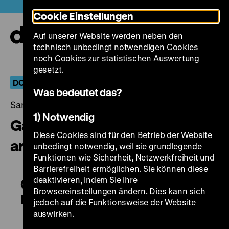
Direkt
Heute +
Cookie Einstellungen
zum
Seiteninhalt
Auf unserer Website werden neben den
springen
Navi
technisch unbedingt notwendigen Cookies
auf-
und
noch Cookies zur statistischen Auswertung
zuk
gesetzt.
DOKUARTS 11: Unformatiert / Beyond Format
Was bedeutet das?
Samstag, 13. Oktober 2018, 19.00 - 00.00 Uhr
1) Notwendig
Garry Winogrand: All Things
Diese Cookies sind für den Betrieb der Website
are Photographable
unbedingt notwendig, weil sie grundlegende
Funktionen wie Sicherheit, Netzwerkfreiheit und
Barrierefreiheit ermöglichen. Sie können diese
deaktivieren, indem Sie ihre
Garry Winogrand: All Things are
Browsereinstellungen ändern. Dies kann sich
Photographable
jedoch auf die Funktionsweise der Website
auswirken.