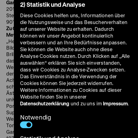
Garry Winogrand: All Things are Photographable
US
2) Statistik und Analyse
2018, R/S/P: Sasha Waters Freyer, K: Eddie Marritz, T:
Steven Loewen, Kayla Stewart, M: Ethan Winogrand,
Diese Cookies helfen uns, Informationen über
90’
·
DCP, OF, Deutschlandpremiere
SA 13.10. um 19 Uhr ·
die Nutzungsweise und das Besucherverhalten
Zu Gast: Sasha Waters Freyer
· Moderation: Pamela
auf unserer Website zu erhalten. Dadurch
Meyer-Arndt
können wir unser Angebot kontinuierlich
„Heutzutage hassen sich viele Menschen, wollen die
verbessern und an Ihre Bedürfnisse anpassen.
Bilder ihrer Welt kontrollieren wie mit einer Photoshop-
Sie können die Website auch ohne diese
Brille. Garrys Bilder dagegen feiern das Un-Inszenierte,
Analyse Cookies nutzen. Durch Klicken auf „Alle
das Un-Perfekte“ würdigt
Mad Men
-Erfinder Matthew
auswählen“ erklären Sie sich einverstanden,
Weiner in Freyers Künstlerporträt jenen Foto-Poeten,
dass wir Cookies zu Analyse-Zwecken setzen.
der von den späten Fünfzigern bis in die frühen
Das Einverständnis in die Verwendung der
Achtziger ein enzyklopädisches Porträt Amerikas
Cookies können Sie jederzeit widerrufen.
schuf. Die anfangs verspottete Schnappschuss-
Weitere Informationen zu Cookies auf dieser
Ästhetik seiner „Street Photography“ wurde zur
Website finden Sie in unserer
universalen dokumentarischen Bildsprache. In ihrem
Datenschutzerklärung
und zu uns im
Impressum
.
Porträtfilm präsentiert Freyer neben Fotos, privatem
Super 8-Material und einem erlesenen Aufgebot von
Notwendig
Weggefährten und Kunsthistorikern unveröffentlichte
Tonaufnahmen von Vorträgen. Die Schattenseiten
Garry Winogrands, dessen Aufstieg und Fall seit den