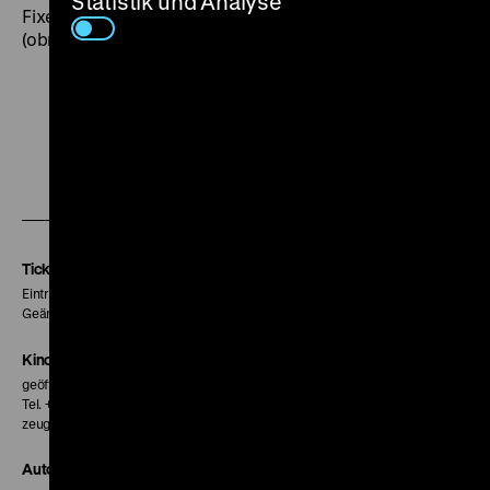
Statistik und Analyse
Fixern und bei den Nazis“ (
ARD Fernsehspiel
, 1979).
(obr)
Zu
Zu
Zu
unserer
unserer
unserer
Instagram
Facebook
Letterboxd
Seite
Seite
Seite
Tickets
Eintritt 5 €
Geänderte Preise sind im Programm vermerkt.
Kinokasse
geöffnet 30 Minuten vor Beginn der ersten Vorstellung
Tel. + 49 30 20304-770
zeughauskino@dhm.de
Autor*innen