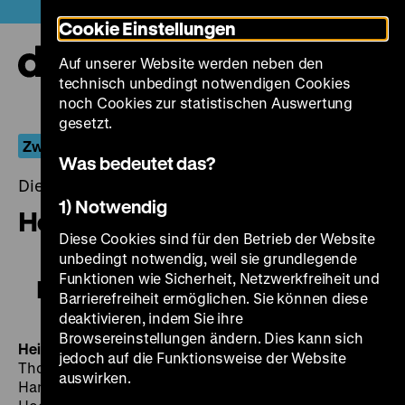
Direkt
Heute +
Cookie Einstellungen
zum
Seiteninhalt
Auf unserer Website werden neben den
springen
Navi
technisch unbedingt notwendigen Cookies
auf-
und
noch Cookies zur statistischen Auswertung
zuk
gesetzt.
Zwischen Revolution und Restauration
Was bedeutet das?
Dienstag, 09. Januar 2018, 20.00 - 00.00 Uhr
1) Notwendig
Heinrich
Diese Cookies sind für den Betrieb der Website
unbedingt notwendig, weil sie grundlegende
Funktionen wie Sicherheit, Netzwerkfreiheit und
Heinrich
Barrierefreiheit ermöglichen. Sie können diese
deaktivieren, indem Sie ihre
Browsereinstellungen ändern. Dies kann sich
Heinrich
BRD 1977, R/B: Helma Sanders-Brahms, K:
jedoch auf die Funktionsweise der Website
Thomas Mauch, D: Heinrich Giskes, Grischa Huber,
auswirken.
Hannelore Hoger, Lina Carstens, Sigfrit Steiner, Heinz