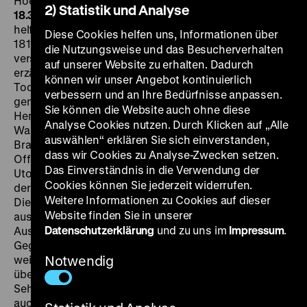
Hoenig, 133’
· 35mm
DI 09.01. um 20 Uhr + SO 14.01. um
2) Statistik und Analyse
18.30 Uhr
„Die Wahrheit ist, dass mir auf Erden nicht zu
helfen war“, schreibt Heinrich von Kleist im November
Diese Cookies helfen uns, Informationen über
1811 an seine Halbschwester Ulrike. Die 2014
die Nutzungsweise und das Besucherverhalten
verstorbene Regisseurin Helma Sanders-Brahms
auf unserer Website zu erhalten. Dadurch
erzählt vom Leben des Schriftstellers, das von
können wir unser Angebot kontinuierlich
Todessehnsucht geprägt war, beginnend mit dem
verbessern und an Ihre Bedürfnisse anpassen.
gemeinsamen Suizid mit seiner todkranken Freundin
Sie können die Website auch ohne diese
Henriette Vogel am „Stolper Loch“ (heute Kleiner
Analyse Cookies nutzen. Durch Klicken auf „Alle
Wannsee) in Berlin. Rückblickend stellt Sanders-
auswählen“ erklären Sie sich einverstanden,
Brahms Kleists widerwillige Karriere als preußischer
dass wir Cookies zu Analyse-Zwecken setzen.
Offizier dar, seine Versuche als Dramatiker, die
Das Einverständnis in die Verwendung der
Utopien, die unerfüllten erotischen Sehnsüchte nach
Cookies können Sie jederzeit widerrufen.
der Schwester und dem Jugendfreund Ernst von Pfuel.
Weitere Informationen zu Cookies auf dieser
Die Regisseurin sah ihren Film nicht als Historienstück
Website finden Sie in unserer
aus der Zeit der Romantik, sondern als
Datenschutzerklärung
und zu uns im
Impressum
.
Auseinandersetzung mit dem Deutschland ihrer
Gegenwart: „Diese Geschichte ist wichtig für mich,
weil ich selbst über mich als Deutsche nachdenke,
Notwendig
über meine Kommunikationslosigkeit, über meine
Sehnsucht nach Selbstzerstörung, die ich wiederfinde
auch bei Ulrike Meinhof und Andreas Baader, bei