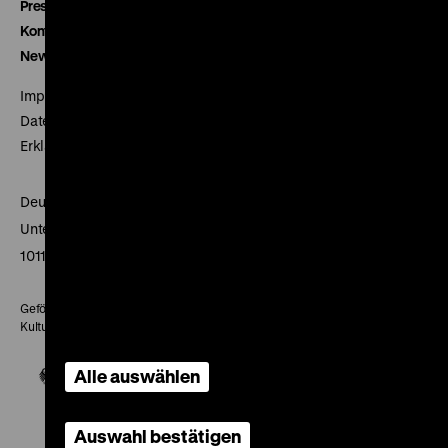
Presse
Kontakt
Newsletter
Impressum
Datenschutz
Erklärung digitale Barrierefreiheit
Deutsches Historisches Museum
Unter den Linden 2
10117 Berlin
Gefördert mit Mitteln des Beauftragten der Bundesregierung für
Kultur und Medien
Alle auswählen
Auswahl bestätigen