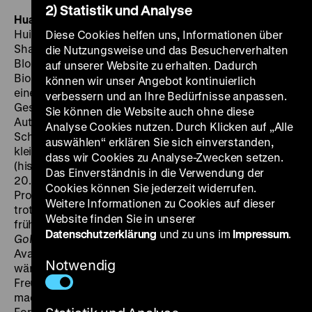
2) Statistik und Analyse
Huang jin shi dai
The Golden Era
CN/HK 2014, R: Ann
Hui, B: Li Qiang, K: Wang Yu, D: Tang Wei, Feng
Diese Cookies helfen uns, Informationen über
Shaofeng, 178’ ·
DCP, OmeU
DO 12.11. um 20 Uhr
Ob als
die Nutzungsweise und das Besucherverhalten
Blockbuster oder wie hier im Format des gediegenen
auf unserer Website zu erhalten. Dadurch
Biopic: das chinesische Kino der Gegenwart richtet
können wir unser Angebot kontinuierlich
einen fragenden bis kritischen Blick auf die
verbessern und an Ihre Bedürfnisse anpassen.
Geschichte. Die renommierte Hongkong-
Sie können die Website auch ohne diese
Autorenfilmerin Ann Hui hat sich das Leben der
Analyse Cookies nutzen. Durch Klicken auf „Alle
Schriftstellerin Xiao Hong vorgenommen, als eine
auswählen“ erklären Sie sich einverstanden,
kleine (intime) Bewegung, die parallel zu den großen
dass wir Cookies zu Analyse-Zwecken setzen.
(historischen) Bewegungen in der ersten Hälfte des
Das Einverständnis in die Verwendung der
20. Jahrhunderts verläuft. Dem kommunistischen
Cookies können Sie jederzeit widerrufen.
Projekt, das um sie herum Gestalt annimmt, bleibt Xiao
Weitere Informationen zu Cookies auf dieser
trotz persönlicher Berührungspunkte bis zu ihrem
Website finden Sie in unserer
frühen Tod fremd: „Ich will nur in Ruhe schreiben.”
The
Datenschutzerklärung
und zu uns im
Impressum
.
Golden Era
beschwört den Geist einer literarischen
Avantgarde, ist selbst aber beinahe klassisch erzählt –
Notwendig
wäre da nicht Huis selbstbewusster Kunstgriff, Xiaos
Freunde und Bekannte zu Ko-Fabulierenden zu
machen. Immer wieder unterbrechen Randfiguren den
Fortgang von Xiaos Lebensgeschichte, indem sie sich