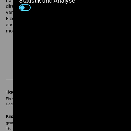
Statistik und Analyse
direkt an die Kamera wenden. Ihre Perspektiven
verbindet Hui zu einem nicht streng linearen
Flechtwerk; so bewahrt sich der aufwändig
ausgestattete Historienfilm die Agilität eines
modernen Romans. (np)
Zu
Zu
Zu
unserer
unserer
unserer
Instagram
Facebook
Letterboxd
Seite
Seite
Seite
Tickets
Eintritt 5 €
Geänderte Preise sind im Programm vermerkt.
Kinokasse
geöffnet 30 Minuten vor Beginn der ersten Vorstellung
Tel. + 49 30 20304-770