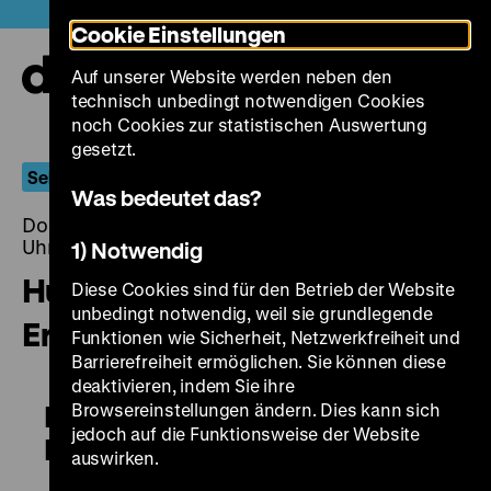
Direkt
Heute +
Cookie Einstellungen
zum
Seiteninhalt
Auf unserer Website werden neben den
springen
Navi
technisch unbedingt notwendigen Cookies
auf-
und
noch Cookies zur statistischen Auswertung
zuk
gesetzt.
Sehnsucht nach dem Regen
Was bedeutet das?
Donnerstag, 12. November 2015, 20.00 - 00.00
Uhr
1) Notwendig
Huang jin shi dai / The Golden
Diese Cookies sind für den Betrieb der Website
unbedingt notwendig, weil sie grundlegende
Era
Funktionen wie Sicherheit, Netzwerkfreiheit und
Barrierefreiheit ermöglichen. Sie können diese
deaktivieren, indem Sie ihre
Browsereinstellungen ändern. Dies kann sich
Huang jin shi dai / The Golden
jedoch auf die Funktionsweise der Website
Era
auswirken.