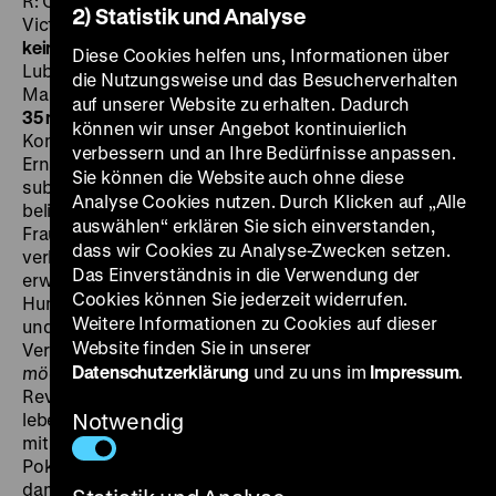
R: Carl Heinz Wolff, D: Lea Lara, Anna Müller-Lincke,
2) Statistik und Analyse
Victor Janson, Ernst Pittschau, 28‘
· 35 mm
Ich möchte
kein Mann sein
D 1918, R: Ernst Lubitsch, B: Ernst
Diese Cookies helfen uns, Informationen über
Lubitsch, Hanns Kräly, D: Ossi Oswalda, Curt Goetz,
die Nutzungsweise und das Besucherverhalten
Margarethe Kupfer, Victor Janson, Ferry Sikla, 45‘
·
auf unserer Website zu erhalten. Dadurch
35 mm
SA 26.11. um 19 Uhr · Am Flügel: Peter Gotthardt
können wir unser Angebot kontinuierlich
Komödien können sich über das lustig machen, was im
verbessern und an Ihre Bedürfnisse anpassen.
Ernst kein Thema sein kann. Darin liegt ihre mitunter
Sie können die Website auch ohne diese
subversive Qualität. Beispielhaft dafür sind die
Analyse Cookies nutzen. Durch Klicken auf „Alle
beliebten Verwechslungskomödien, in denen sich
auswählen“ erklären Sie sich einverstanden,
Frauen als Männer verkleiden: Wenn sich diese
dass wir Cookies zu Analyse-Zwecken setzen.
verkleideten Frauen in Männer verlieben und ihre Liebe
Das Einverständnis in die Verwendung der
erwidert wird, kann dies der Ausdruck eines schrägen
Cookies können Sie jederzeit widerrufen.
Humors sein, der mit dem Tabu der Homosexualität
Weitere Informationen zu Cookies auf dieser
und des Transvestismus kokettiert und für eine
Website finden Sie in unserer
Verwirrung der Geschlechterverhältnisse sorgt. In
Ich
Datenschutzerklärung
und zu uns im
Impressum
.
möchte kein Mann sein
, entstanden am Vorabend der
Revolution von 1918, spielt Ossi Oswalda ein
lebenslustiges und höchst unangepasstes Mädchen
Notwendig
mit einer Vorliebe für Zigaretten, scharfe Getränke und
Poker. Ein neuer Hauslehrer soll ihr endlich gute, also
damenhafte Manieren beibringen, doch Ossi denkt gar