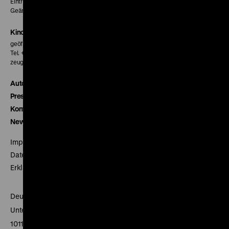
Eintritt 5 €
Geänderte Preise sind im Programm vermerkt.
Kinokasse
geöffnet 30 Minuten vor Beginn der ersten Vorstellung
Tel. + 49 30 20304-770
zeughauskino@dhm.de
Autor*innen
Presse
Kontakt
Newsletter
Impressum
Datenschutz
Erklärung digitale Barrierefreiheit
Deutsches Historisches Museum
Unter den Linden 2
10117 Berlin