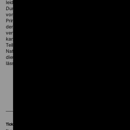
leidenschaftlichen Dame mittleren Alters: So in
Durchlaucht amüsiert sich
, wo sie als Zofe
vorgeschickt wird, um den zukünftigen Gatten einer
Prinzessin zu begutachten (ohne zu wissen, dass auch
der prospektive Gatte sich von seinem Diener
vertreten lässt), wie auch in
Anna Müller-Lincke
kandidiert
, einem saftigen Schwank, der für die aktive
Teilnahme von Frauen an der Wahl zur
Nationalversammlung im Januar 1919 wirbt und zu
diesem Zweck Alt und Jung gegeneinander antreten
lässt. (ps)
Zu
Zu
Zu
unserer
unserer
unserer
Instagram
Facebook
Letterboxd
Seite
Seite
Seite
Tickets