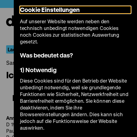
Direkt
Heute +
Cookie Einstellungen
zum
Seiteninhalt
Auf unserer Website werden neben den
springen
Navi
technisch unbedingt notwendigen Cookies
auf-
und
noch Cookies zur statistischen Auswertung
zuk
gesetzt.
Lachende Erben: Komödiantinnen der Stummfilmzeit
Was bedeutet das?
Samstag, 26. November 2016, 19.00 - 00.00 Uhr
1) Notwendig
Ich möchte kein Mann sein
Diese Cookies sind für den Betrieb der Website
unbedingt notwendig, weil sie grundlegende
Funktionen wie Sicherheit, Netzwerkfreiheit und
Ich möchte kein Mann sein
Barrierefreiheit ermöglichen. Sie können diese
deaktivieren, indem Sie ihre
Browsereinstellungen ändern. Dies kann sich
Anna Müller-Lincke kandidiert
jedoch auf die Funktionsweise der Website
D 1919, R: Werner Sinn, D: Anna Müller-Lincke, Herbert
auswirken.
Paulmüller, 13‘
· 35 mm
Durchlaucht amüsiert sich
D 1917,