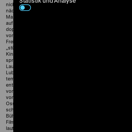
Statistik und Analyse
nicht daran. Verkleidet als Gigolo stürzt sie sich in
nächtliche Abenteuer und will die Privilegien des
Mann-Seins auskosten. Regisseur Ernst Lubitsch setzt
auf eine rustikale, körperliche und eindeutig-
doppeldeutige Komik. Wie so oft, glüht seine Heldin
vor Vitalität und Exzentrik, erotischem Verlangen und
Freiheitsdrang. Der
Film-Kurier
bemerkt denn auch die
„stürmische Heiterkeit“ vor allem des weiblichen
Kinopublikums. „Ossi Oswalda entzückte durch ihr
sprudelndes Temperament, ihre überschäumende
Laune und ihre schelmische Koketterie. (...) Daß
Lubitsch für eine sorgfältige und dabei doch sehr
temperamentvolle Regie gesorgt und eine ganze Reihe
entzückender Bilder gestellt hat, versteht sich beinahe
von selbst.“ (8.5.1920). Körperlich und vom Alter her
von einem ganz anderen Kaliber als die jugendliche
Ossi Oswalda war Anna Müller-Lincke (1869-1935), die
schon eine erfolgreiche Karriere als Soubrette und
Bühnenschauspielerin hinter sich hatte, bevor sie zum
Film kam: Oft spielt sie den Typ der etwas drallen und
lauten, leicht erregbaren, dabei aber enorm