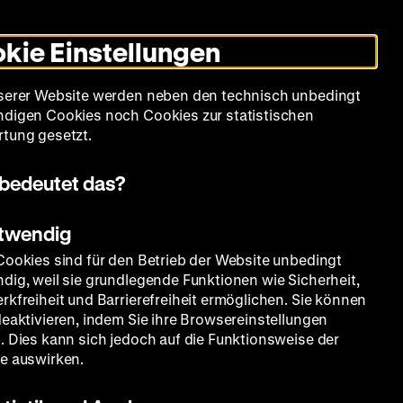
Leichte
Gebärdensprache
Suche
Heute +
Deutsch
Englisch
DHM
Dunklen
De
En
Sprache
Modus
kie Einstellungen
umschalten
Spielplan
Filmreihen
Über uns
serer Website werden neben den technisch unbedingt
digen Cookies noch Cookies zur statistischen
tung gesetzt.
bedeutet das?
otwendig
Cookies sind für den Betrieb der Website unbedingt
dig, weil sie grundlegende Funktionen wie Sicherheit,
rkfreiheit und Barrierefreiheit ermöglichen. Sie können
deaktivieren, indem Sie ihre Browsereinstellungen
. Dies kann sich jedoch auf die Funktionsweise der
e auswirken.