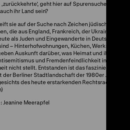
zurückkehrte', geht hier auf Spurensuche nach ihr
 auch ihr Land sein?
ft sie auf der Suche nach Zeichen jüdischer Gesch
n, die aus England, Frankreich, der Ukraine, Litaue
heute als Juden und Eingewanderte in Deutschland zu
ig sind – Hinterhofwohnungen, Küchen, Werkstätten – 
n geben Auskunft darüber, was Heimat und ihre jüdis
 Antisemitismus und Fremdenfeindlichkeit in einem L
eit nicht stellt. Entstanden ist das faszinierende 
ät der Berliner Stadtlandschaft der 1980er Jahre, de
gesichts des heute erstarkenden Rechtsradikalismu
h)
t: Jeanine Meerapfel