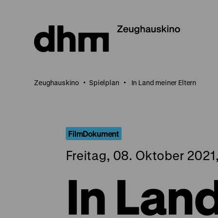
Direkt
zum
Seiteninhalt
springen
Zeughauskino
Spielplan
In Land meiner Eltern
FilmDokument
Freitag, 08. Oktober 2021
In Lan