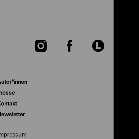
Zu
Zu
Zu
unserer
unserer
unser
Instagram
Facebook
Lette
Autor*innen
Seite
Seite
Seite
Presse
Kontakt
Newsletter
Impressum