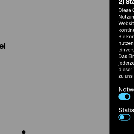
2) St
Diese 
Nutzun
Websit
kontin
Sie kö
nutzen.
el
einver
Das Ei
jederz
dieser
zu uns
Notw
Stati