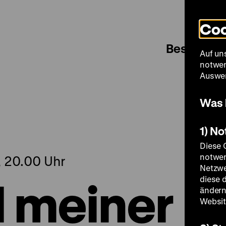
Coo
Besuch
Auf un
notwen
Auswer
Was 
1) N
Diese 
notwen
, 20.00 Uhr
Netzwe
d meiner
diese 
ändern
Websit