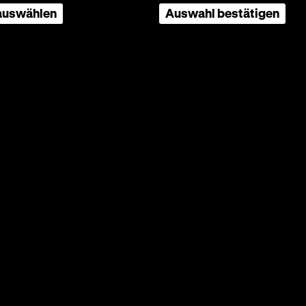
 auswählen
Auswahl bestätigen
ais,
it.
 und