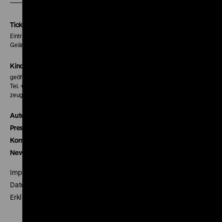
Instagram
Facebook
Letterboxd
Seite
Seite
Seite
Tickets
Eintritt 5 €
Geänderte Preise sind im Programm vermerkt.
Kinokasse
geöffnet 30 Minuten vor Beginn der ersten Vorstellung
Tel. + 49 30 20304-770
zeughauskino@dhm.de
Autor*innen
Presse
Kontakt
Newsletter
Impressum
Datenschutz
Erklärung digitale Barrierefreiheit