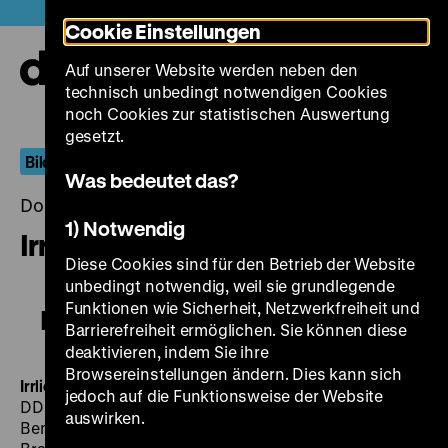
Direkt
Heute +
Cookie Einstellungen
zum
Seiteninhalt
Auf unserer Website werden neben den
springen
Navi
technisch unbedingt notwendigen Cookies
auf-
und
noch Cookies zur statistischen Auswertung
zuk
gesetzt.
Bilder von drüben
Was bedeutet das?
Donnerstag, 30. Mai 2019, 20.00 - 00.00 Uhr
1) Notwendig
Irrlicht und Feuer - Teil 2
Diese Cookies sind für den Betrieb der Website
unbedingt notwendig, weil sie grundlegende
Funktionen wie Sicherheit, Netzwerkfreiheit und
Irrlicht und Feuer - Teil 2
Barrierefreiheit ermöglichen. Sie können diese
deaktivieren, indem Sie ihre
Browsereinstellungen ändern. Dies kann sich
Irrlicht und Feuer - Teil 2
jedoch auf die Funktionsweise der Website
DDR 1966, R: Heinz Thiel, Horst E. Brandt, B: Gerhard
auswirken.
Bengsch, Heinz Thiel, Horst E. Brandt, K: Horst E.