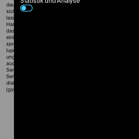
Statistik und Analyse
dauerfrustrierten Protagonisten verkörpert – findet
sich in der Vorlage. Einige Abweichungen von dieser
lassen sich mit dem Bestreben begründen, die
Handlung filmgerechter zu machen. Störender wirkt
das fast völlige Fehlen von Lokalkolorit, auch wenn
einige Außenaufnahmen im Ruhrgebiet entstanden; so
sprechen nahezu alle Darsteller geschult und in
lupenreinem Hochdeutsch. Max von der Grün wirkte
ungenannt an der Adaption mit und verteidigte diese
auch, als sie am 17. und 18. Juni 1968 zur besten
Sendezeit in der ARD lief, jeweils gefolgt von einer
Sendung über diesen Film, an dessen Beispiel
diskutiert werden sollte: „Wie sieht uns die DDR?“
(gym)
Zu
Zu
Zu
unserer
unserer
unserer