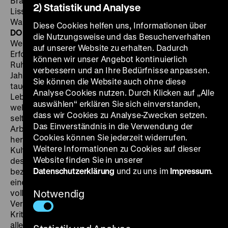
Brandt, M: Helmut Nier, D: Günther Simon, Irma Münch,
2) Statistik und Analyse
Lissy Tempelhof, Helga Göring, Madeleine Lierck,
Walter Lendrich, Teil 1: 96’, Teil 2: 92’
·
Digital SD
Teil 1:
Diese Cookies helfen uns, Informationen über
DO 30.05. um 18.15 Uhr, Teil 2: DO 30.05. um 20 Uhr
Als
die Nutzungsweise und das Besucherverhalten
Westdeutscher, der in seinem 1963 erschienenen
auf unserer Website zu erhalten. Dadurch
Erfolgsroman
Irrlicht und Feuer
eigene Erfahrungen im
können wir unser Angebot kontinuierlich
Ruhrbergbau und mit der schon seit Ende der fünfziger
verbessern und an Ihre Bedürfnisse anpassen.
Jahre schwelenden Kohleabsatzkrise verarbeitet hatte,
Sie können die Website auch ohne diese
taugte Max von der Grün zum Kronzeugen für die
Analyse Cookies nutzen. Durch Klicken auf „Alle
Lebensverhältnisse des Proletariats in der BRD,
auswählen“ erklären Sie sich einverstanden,
welches in Ostfilmen über den Westen erstaunlich
dass wir Cookies zu Analyse-Zwecken setzen.
selten auftauchte. Als prominentes Beispiel eines
Das Einverständnis in die Verwendung der
Arbeiterschriftstellers passte er außerdem
Cookies können Sie jederzeit widerrufen.
hervorragend zum „Bitterfelder Weg“ der DDR-
Weitere Informationen zu Cookies auf dieser
Kulturpolitik. Die zweiteilige Adaption, die im Auftrag
Website finden Sie in unserer
des Adlershofer Fernsehfunks bei der DEFA entstand,
Datenschutzerklärung
und zu uns im
Impressum
.
bezeichnete die
Stuttgarter Zeitung
zwar als „Beispiel
einer raffinierten Hetze gegen die Bundesrepublik“
voller „Verdrehungen, Unwahrheiten und
Notwendig
Verleumdungen“ (19.6.1968). Doch ein Großteil der
Kritik an der bundesdeutschen Gesellschaft – vor
allem am Konsumstreben, das die Ehefrau des diffus