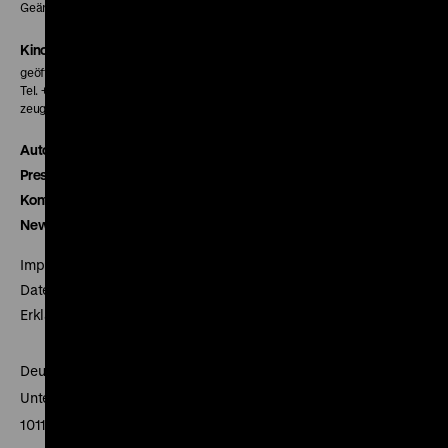
Geänderte Preise sind im Programm vermerkt.
Kinokasse
geöffnet 30 Minuten vor Beginn der ersten Vorstellung
Tel. + 49 30 20304-770
zeughauskino@dhm.de
Autor*innen
Presse
Kontakt
Newsletter
Impressum
Datenschutz
Erklärung digitale Barrierefreiheit
Deutsches Historisches Museum
Unter den Linden 2
10117 Berlin