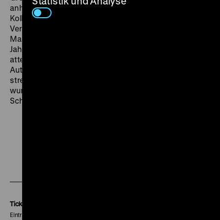
Statistik und Analyse
anhand der Hauptfigur Pauline ein Szenario der
Kollaboration, des Hineinwachsens in moralische
Verantwortung und der Subversion von
Machtdynamiken. Als der Film 1966 in den USA, zwei
Jahre nach dem britischen Kinostart, erschien,
attestierte ihm die
New York Times
eine „komplette
Authentizität, die jede Szene durchzieht, […] eine
strenge und prägnante Regie, […] [sowie] ein
wunderschön natürliches und zurückgenommenes
Schauspiel“ (9.8.1966). (mbh)
Zu
Zu
Zu
unserer
unserer
unserer
Instagram
Facebook
Letterboxd
Seite
Seite
Seite
Tickets
Eintritt 5 €