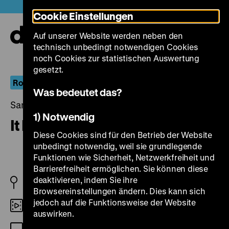
Direkt
Heute +
Cookie Einstellungen
zum
Seiteninhalt
Auf unserer Website werden neben den
springen
Navi
technisch unbedingt notwendigen Cookies
auf-
und
noch Cookies zur statistischen Auswertung
zuk
gesetzt.
Roads not Taken
Was bedeutet das?
Samstag, 14. Januar 2023, 18.00 Uhr
1) Notwendig
It Happened Here
Diese Cookies sind für den Betrieb der Website
unbedingt notwendig, weil sie grundlegende
Funktionen wie Sicherheit, Netzwerkfreiheit und
Barrierefreiheit ermöglichen. Sie können diese
deaktivieren, indem Sie ihre
1964 GB
Browsereinstellungen ändern. Dies kann sich
jedoch auf die Funktionsweise der Website
35mm
auswirken.
OF