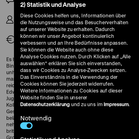
2) Statistik und Analyse
R/B: Kevin Brownlow, Andrew Mollo, K: Peter
Diese Cookies helfen uns, Informationen über
Schuchitzky, Kevin Brownlow, D: Pauline Murray,
die Nutzungsweise und das Besucherverhalten
Sebastian Shaw, Bart Allison, 101’
auf unserer Website zu erhalten. Dadurch
können wir unser Angebot kontinuierlich
Tickets
verbessern und an Ihre Bedürfnisse anpassen.
Sie können die Website auch ohne diese
Analyse Cookies nutzen. Durch Klicken auf „Alle
Es hätte auch anders kommen können. Eine
auswählen“ erklären Sie sich einverstanden,
Binsenweisheit, die im Falle der britischen Geschichte
dass wir Cookies zu Analyse-Zwecken setzen.
unheimliche Realität birgt. Denn die Sympathie, die
Das Einverständnis in die Verwendung der
manche Inselbewohner*innen für die Nazis hegten,
Cookies können Sie jederzeit widerrufen.
reichte bis zum ehemaligen Staatsoberhaupt
Weitere Informationen zu Cookies auf dieser
Edward VIII. In den 1950er Jahren greifen zwei
Website finden Sie in unserer
Jugendliche die Idee einer möglichen britischen
Datenschutzerklärung
und zu uns im
Impressum
.
Kollaboration auf und gestalten einen Spielfilm, dessen
Gesamtbudget sich nur auf umgerechnet 20.000 Euro
Notwendig
beläuft und dessen Produktion acht Jahre in Anspruch
nehmen wird. Von einem hypothetischen Rückzug der
britischen Truppen und dem deutschen Einmarsch in
Großbritannien ausgehend, entwirft
It Happened Here