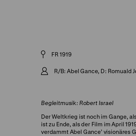
FR 1919
R/B: Abel Gance, D: Romuald J
Begleitmusik: Robert Israel
Der Weltkrieg ist noch im Gange, al
ist zu Ende, als der Film im April 19
verdammt Abel Gance’ visionäres Gr