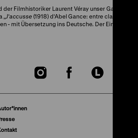
d der Filmhistoriker Laurent Véray unser Gast sein 
a „
J'accusse
(1918) d'Abel Gance: entre classicisme 
- mit Übersetzung ins Deutsche. Der Eintritt ist fr
Zu
Zu
Zu
unserer
unserer
unser
Instagram
Facebook
Lette
Autor*innen
Seite
Seite
Seite
Presse
Kontakt