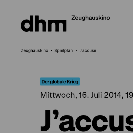
Direkt
zum
Seiteninhalt
springen
Zeughauskino
Spielplan
J’accuse
Der globale Krieg
Mittwoch, 16. Juli 2014, 1
J’accu