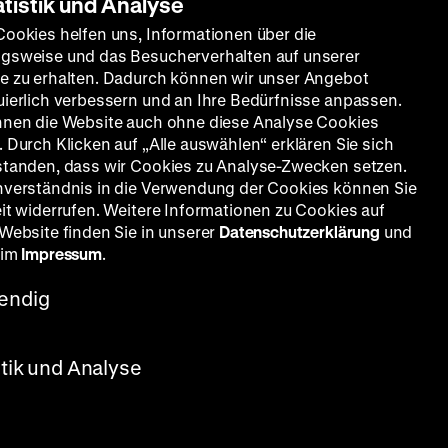
atistik und Analyse
Cookies helfen uns, Informationen über die
gsweise und das Besucherverhalten auf unserer
e zu erhalten. Dadurch können wir unser Angebot
uierlich verbessern und an Ihre Bedürfnisse anpassen.
nnen die Website auch ohne diese Analyse Cookies
 Durch Klicken auf „Alle auswählen“ erklären Sie sich
standen, dass wir Cookies zu Analyse-Zwecken setzen.
Stummfilm (englische ZT)
nverständnis in die Verwendung der Cookies können Sie
eit widerrufen. Weitere Informationen zu Cookies auf
 Website finden Sie in unserer
Datenschutzerklärung
und
s, Marise Dauvray, 164’
 im
Impressum
.
endig
stik und Analyse
nnen; er
zuvor
e ihn