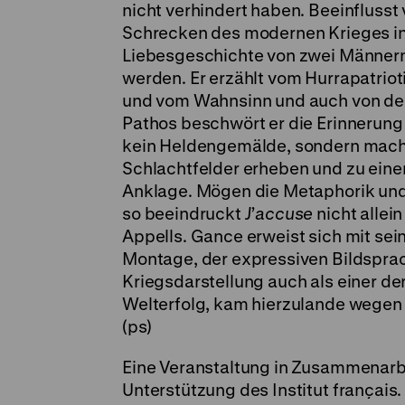
nicht verhindert haben. Beeinflusst
Schrecken des modernen Krieges i
Liebesgeschichte von zwei Männern 
werden. Er erzählt vom Hurrapatrio
und vom Wahnsinn und auch von der 
Pathos beschwört er die Erinnerung a
kein Heldengemälde, sondern macht
Schlachtfelder erheben und zu eine
Anklage. Mögen die Metaphorik und
so beeindruckt
J’accuse
nicht allein
Appells. Gance erweist sich mit sei
Montage, der expressiven Bildspra
Kriegsdarstellung auch als einer de
Welterfolg, kam hierzulande wegen d
(ps)
Eine Veranstaltung in Zusammenarbe
Unterstützung des Institut français.