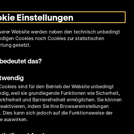
Leichte
Gebärdensprache
Suche
Heute +
Deutsch
Englisch
DHM
Dunklen
De
En
Sprache
Modus
kie Einstellungen
umschalten
Spielplan
Filmreihen
Über uns
serer Website werden neben den technisch unbedingt
digen Cookies noch Cookies zur statistischen
tung gesetzt.
bedeutet das?
otwendig
Cookies sind für den Betrieb der Website unbedingt
dig, weil sie grundlegende Funktionen wie Sicherheit,
rkfreiheit und Barrierefreiheit ermöglichen. Sie können
deaktivieren, indem Sie ihre Browsereinstellungen
. Dies kann sich jedoch auf die Funktionsweise der
e auswirken.