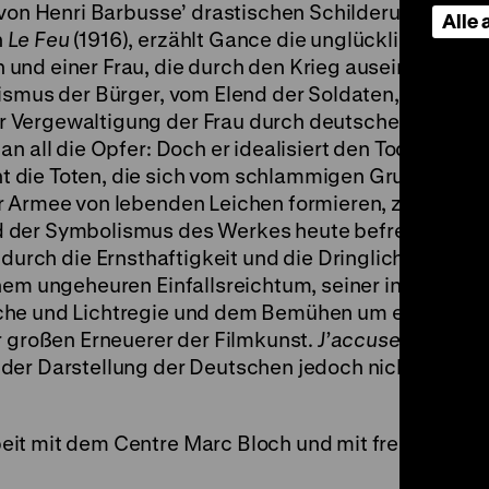
 von Henri Barbusse’ drastischen Schilderungen der
Alle
n
Le Feu
(1916), erzählt Gance die unglückliche
und einer Frau, die durch den Krieg auseinanderge
tismus der Bürger, vom Elend der Soldaten, vom Sc
Vergewaltigung der Frau durch deutsche Invasoren
n all die Opfer: Doch er idealisiert den Tod nicht, e
 die Toten, die sich vom schlammigen Grund der
r Armee von lebenden Leichen formieren, zu Zeugen
 der Symbolismus des Werkes heute befremdlich w
 durch die Ernsthaftigkeit und die Dringlichkeit sein
nem ungeheuren Einfallsreichtum, seiner innovative
che und Lichtregie und dem Bemühen um eine realis
r großen Erneuerer der Filmkunst.
J’accuse
wurde ei
er Darstellung der Deutschen jedoch nicht in die K
it mit dem Centre Marc Bloch und mit freundlicher