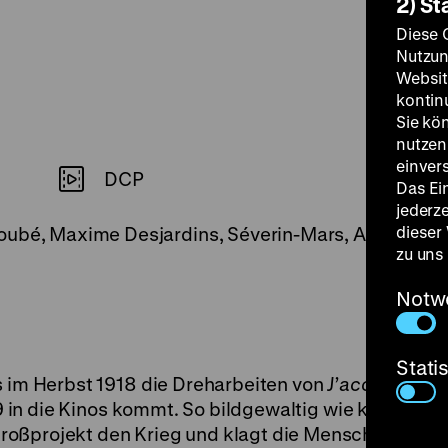
2) St
Diese 
Nutzun
Websit
kontin
Sie kö
nutzen.
einver
DCP
Das Ei
jederz
dieser
oubé, Maxime Desjardins, Séverin-Mars, Angèle Guy
zu uns
Notw
Stati
s im Herbst 1918 die Dreharbeiten von
J’accuse
begi
19 in die Kinos kommt. So bildgewaltig wie kein Film 
oßprojekt den Krieg und klagt die Menschen an, di