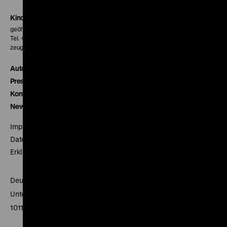
Kinokasse
geöffnet 30 Minuten vor Beginn der ersten Vorstellung
Tel. + 49 30 20304-770
zeughauskino@dhm.de
Autor*innen
Presse
Kontakt
Newsletter
Impressum
Datenschutz
Erklärung digitale Barrierefreiheit
Deutsches Historisches Museum
Unter den Linden 2
10117 Berlin