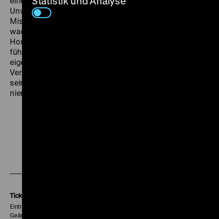
Statistik und Analyse
eine konstruierte Handlung und andere
Unwahrscheinlichkeiten die Behandlung tatsächlicher
Missstände unglaubwürdig macht. So wird die
wackere Journalistin denn auch von den drei
Honoratioren, die sich von ihr besonders bedroht
fühlen, eines Nachts persönlich verprügelt; was
eigentlich nur den Schluss zulässt, dass die
Verhältnisse für sie in der BRD doch eher unerfreulich
sein müssen, wenn sie für solche Drecksarbeit
niemanden mehr verdingen können. (gym)
Zu
Zu
Zu
unserer
unserer
unserer
Instagram
Facebook
Letterboxd
Seite
Seite
Seite
Tickets
Eintritt 5 €
Geänderte Preise sind im Programm vermerkt.