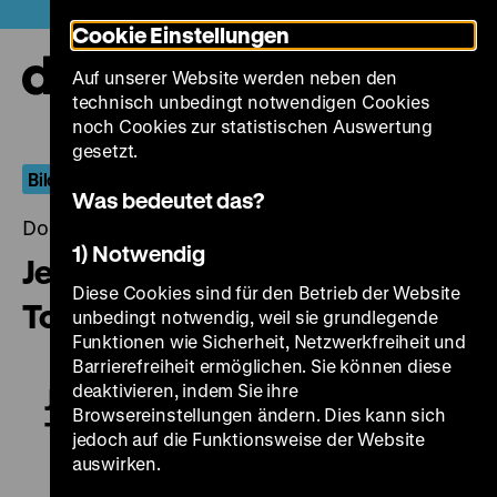
Direkt
Heute +
Cookie Einstellungen
zum
Seiteninhalt
Auf unserer Website werden neben den
springen
Navi
technisch unbedingt notwendigen Cookies
auf-
und
noch Cookies zur statistischen Auswertung
zuk
gesetzt.
Bilder von drüben
Was bedeutet das?
Donnerstag, 13. Juni 2019, 20.00 - 00.00 Uhr
1) Notwendig
Jetzt und in der Stunde meines
Diese Cookies sind für den Betrieb der Website
Todes
unbedingt notwendig, weil sie grundlegende
Funktionen wie Sicherheit, Netzwerkfreiheit und
Barrierefreiheit ermöglichen. Sie können diese
deaktivieren, indem Sie ihre
Jetzt und in der Stunde meines
Browsereinstellungen ändern. Dies kann sich
Todes
jedoch auf die Funktionsweise der Website
auswirken.