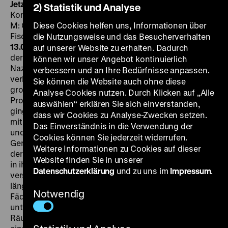
Jetzt und in der Stunde meines Todes
DDR 1963, R:
2) Statistik und Analyse
Konrad Petzold, B: Egon Günther, K: Siegfried Hönicke,
M: Günter Hauk, D: Inge Keller, Ulrich Thein, Hannes
Diese Cookies helfen uns, Informationen über
Fischer, Bruno Carstens, Wolf Kaiser, 98’
·
35mm
DO
die Nutzungsweise und das Besucherverhalten
13.06. um 20 Uhr + SO 16.06. um 20 Uhr
Die Darstellung
auf unserer Website zu erhalten. Dadurch
der jungen Bundesrepublik als Staat, der von alten
können wir unser Angebot kontinuierlich
Nazis beherrscht wird, die weiterhin ihrer
verbessern und an Ihre Bedürfnisse anpassen.
verbrecherischen Ideologie folgen, zählt zu den
Sie können die Website auch ohne diese
großen, bis heute wirksamen Erfolgen der DDR-
Analyse Cookies nutzen. Durch Klicken auf „Alle
Propaganda. Egon Günther, der später in den Westen
auswählen“ erklären Sie sich einverstanden,
ging, bediente dieses Klischee vor seiner Regiekarriere
dass wir Cookies zu Analyse-Zwecken setzen.
mit einem Stoff, den er zum Roman, zum Theaterstück
Das Einverständnis in die Verwendung der
und zum Drehbuch machte: Eine prominente
Cookies können Sie jederzeit widerrufen.
Gerichtsreporterin flieht vor dem Eichmann-Prozess,
Weitere Informationen zu Cookies auf dieser
der sie seelisch zu sehr belastet, aus Jerusalem zurück
Website finden Sie in unserer
in ihre westdeutsche Heimat. Dort wird sie jedoch bald
Datenschutzerklärung
und zu uns im
Impressum
.
verstrickt in eine Intrige, in welcher alte Nazis, die
längst wieder zu Amt und Würden gekommen sind, die
Notwendig
Fäden ziehen. Für Anti-West-Filme der DDR nicht
untypisch, wird in edlem Ambiente eine ziemliche
Räuberpistole erzählt, die durch überzogene Kritik,