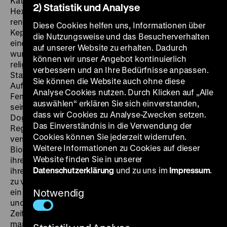
Katharina Thalbach, 95’
·
35 mm
SO 20.12. um 18 Uhr
Ein
2) Statistik und Analyse
Hexenprozess in Württemberg im Jahre 1620: Der
renommierte Astronom und Mathematiker Johannes
Diese Cookies helfen uns, Informationen über
Kepler kämpft um das Leben seiner Mutter, die nach
die Nutzungsweise und das Besucherverhalten
einem Streit von einer ehemaligen Freundin denunziert
auf unserer Website zu erhalten. Dadurch
wurde. In den Verhandlungstagen voller Hysterie und
können wir unser Angebot kontinuierlich
religiösen Wahns erinnert er sich an entscheidende
verbessern und an Ihre Bedürfnisse anpassen.
Stationen seines lebenslangen Kampfes um
Sie können die Website auch ohne diese
Aufklärung und Vernunft. Er muss erkennen, dass das
Analyse Cookies nutzen. Durch Klicken auf „Alle
Femegericht ihn in Wahrheit dazu bringen soll, gegen
auswählen“ erklären Sie sich einverstanden,
seine Lehre auszusagen und sich den katholischen
dass wir Cookies zu Analyse-Zwecken setzen.
Dogmen zu beugen. Vogel, Freitag und Nestler,
Das Einverständnis in die Verwendung der
Regisseur und Autoren von
Denk bloß nicht, ich heule
,
Cookies können Sie jederzeit widerrufen.
verstanden den etwas uneinheitlichen Mix aus
Weitere Informationen zu Cookies auf dieser
Biografie, Wissenschaftsreport und Zeitgemälde als
Website finden Sie in unserer
ihre persönliche Abrechnung mit dem 11. Plenum, doch
Datenschutzerklärung
und zu uns im
Impressum
.
ihre Andeutungen blieben für Zuschauer und Filmkritik
zu verschwommen. „Offensichtlich schwebte Vogel
ein die Spannungen zwischen großer Persönlichkeit
Notwendig
und Gesellschaft reflektierendes mittelalterliches
Zeitgemälde à la
Andrej Rubljow
vor. Manchmal fühlt
man sich entfernt an dieses Filmkunstwerk des