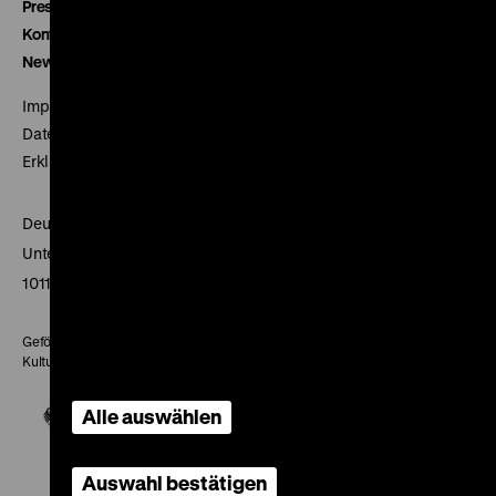
Presse
Kontakt
Newsletter
Impressum
Datenschutz
Erklärung digitale Barrierefreiheit
Deutsches Historisches Museum
Unter den Linden 2
10117 Berlin
Gefördert mit Mitteln des Beauftragten der Bundesregierung für
Kultur und Medien
Alle auswählen
Auswahl bestätigen