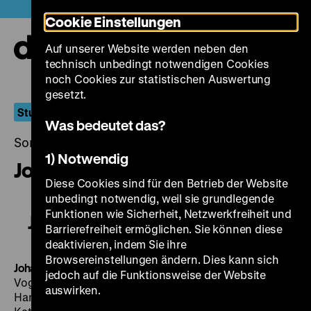
Direkt
Heute +
Cookie Einstellungen
zum
Seiteninhalt
Auf unserer Website werden neben den
springen
Navi
technisch unbedingt notwendigen Cookies
auf-
und
noch Cookies zur statistischen Auswertung
zuk
gesetzt.
Sturm und Zwang
Was bedeutet das?
Sonntag, 20. Dezember 2015, 18.00 - 00.00 Uhr
1) Notwendig
Johannes Kepler
Diese Cookies sind für den Betrieb der Website
unbedingt notwendig, weil sie grundlegende
Funktionen wie Sicherheit, Netzwerkfreiheit und
Johannes Kepler
Barrierefreiheit ermöglichen. Sie können diese
deaktivieren, indem Sie ihre
Browsereinstellungen ändern. Dies kann sich
Johannes Kepler
DDR 1974, R: Frank Vogel, B: Frank
jedoch auf die Funktionsweise der Website
Vogel, Manfred Freitag, Jochen Nestler, K: Otto
auswirken.
Hanisch, D: Reimar J. Baur, Kurt Böwe, Karin Gregorek,