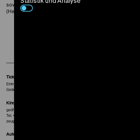
Statistik und Analyse
sowjetischen Regisseurs Andrej Tarkowski erinnert.“
(Heinz Kersten,
Tagesspiegel
, 19.1.1975). (jr)
Zu
Zu
Zu
unserer
unserer
unserer
Instagram
Facebook
Letterboxd
Seite
Seite
Seite
Tickets
Eintritt 5 €
Geänderte Preise sind im Programm vermerkt.
Kinokasse
geöffnet 30 Minuten vor Beginn der ersten Vorstellung
Tel. + 49 30 20304-770
zeughauskino@dhm.de
Autor*innen