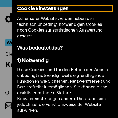
Direkt
Heute +
Cookie Einstellungen
zum
Seiteninhalt
Auf unserer Website werden neben den
springen
Navi
technisch unbedingt notwendigen Cookies
auf-
und
noch Cookies zur statistischen Auswertung
zuk
gesetzt.
Wo Leidenschaft wie Feuer brennt
Was bedeutet das?
Dienstag, 10. Juni 2014, 20.00 - 00.00 Uhr
1) Notwendig
Kautschuk
Diese Cookies sind für den Betrieb der Website
unbedingt notwendig, weil sie grundlegende
Funktionen wie Sicherheit, Netzwerkfreiheit und
Barrierefreiheit ermöglichen. Sie können diese
deaktivieren, indem Sie ihre
D 1938
Browsereinstellungen ändern. Dies kann sich
jedoch auf die Funktionsweise der Website
35mm
auswirken.
R: Eduard von Borsody, B: Franz Eichhorn, Ernst