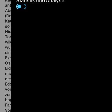
Statistik und Analyse
antijüdische Pogrome stattfinden. Der packende
Abenteuerfilm erzählt vom Engländer Henry Wickham
(René Deltgen), der 1876 nach Brasilien reist, um
Kautschuk-Samen außer Landes zu schmuggeln und
so das brasilianische Gummi-Monopol zu brechen.
Nicht allein steht die Ausfuhr der Samen unter
Todesstrafe, Wickham bekommt es obendrein mit
wilden Tieren und Giftpfeilen zu tun. Besonders gelobt
wurden die atemberaubenden, in die Spielhandlung
einbezogenen Filmaufnahmen, die 1935/36 bei einer
Expedition der Brüder Franz und Edgar Eichhorn und
Oskar A. Bayers entstanden waren. „Dr. Franz
Eichhorn war es auch, der (...) eine neue Filmexpedition
nach Nordostbrasilien leitete, in das Mündungsgebiet
des Amazonasstromes. Zusammen mit seinem Bruder
Edgar Eichhorn brachte er sensationelle Aufnahmen
von riesigen Krokodilherden, gefährlichen Piranhas,
zerstörerischen Flutwellen (Pororokas), von
bogenschießenden Indianern und turbulenten
Farmertänzen nach Hause.“ (
B.Z. am Mittag
, 9.11.1938).
Von den Eichhorn-Brüdern und Oskar A. Bayer