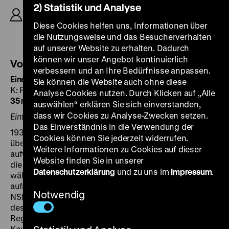
2) Statistik und Analyse
von Salomon, K: Willy Winterstein, Edgar
Eichhorn, D: René Deltgen, Vera von Langen,
Diese Cookies helfen uns, Informationen über
Gustav Diessl, Hans Nielsen, 104’
die Nutzungsweise und das Besucherverhalten
auf unserer Website zu erhalten. Dadurch
können wir unser Angebot kontinuierlich
Vorprogramm:
verbessern und an Ihre Bedürfnisse anpassen.
Eine brasilianische Rhapsodie
D 1939; R: Gero Priemel,
Sie können die Website auch ohne diese
K: Franz Eichhorn, Edgar Eichhorn, Oskar A. Bayer, 12’ ·
Analyse Cookies nutzen. Durch Klicken auf „Alle
35 mm
auswählen“ erklären Sie sich einverstanden,
dass wir Cookies zu Analyse-Zwecken setzen.
Einführung: Daniel Wiegand
Das Einverständnis in die Verwendung der
1938 feiern in Deutschland gleich zwei große Filme
Cookies können Sie jederzeit widerrufen.
über Brasilien Premiere. Im März gelangt der
Weitere Informationen zu Cookies auf dieser
aufwändige Dokumentarfilm
Rätsel der Urwaldhölle
in
Website finden Sie in unserer
die Kinos, den Otto Schulz-Kampfhenkel 1935 bis 1937
Datenschutzerklärung
und zu uns im
Impressum
.
während der Deutschen Amazonas-Jary-Expedition
aufnahm. Das von der Auslandsorganisation der
Notwendig
NSDAP geförderte Unternehmen zeigt den Vormarsch
des Hakenkreuzes in die letzten unerforschten
Regionen der Welt. Im November startet dann auch
Kautschuk
in den Berliner Kinos, als draußen gerade