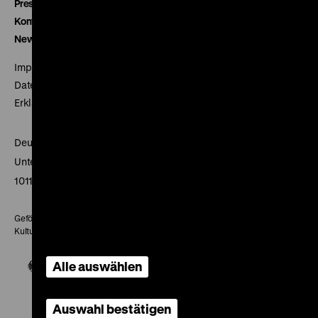
Presse
Kontakt
Newsletter
Impressum
Datenschutz
Erklärung digitale Barrierefreiheit
Deutsches Historisches Museum
Unter den Linden 2
10117 Berlin
Gefördert mit Mitteln des Beauftragten der Bundesregierung für
Kultur und Medien
Alle auswählen
Auswahl bestätigen