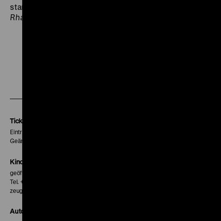
stammen auch die Aufnahmen von
Eine brasilianische
Rhapsodie
. (ps)
Zu
Zu
Zu
unserer
unserer
unserer
Instagram
Facebook
Letterboxd
Seite
Seite
Seite
Tickets
Eintritt 5 €
Geänderte Preise sind im Programm vermerkt.
Kinokasse
geöffnet 30 Minuten vor Beginn der ersten Vorstellung
Tel. + 49 30 20304-770
zeughauskino@dhm.de
Autor*innen