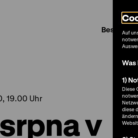
Coo
Besuch
Auf un
notwen
Auswer
Was 
1) N
Diese 
notwen
0, 19.00 Uhr
Netzwe
srpna v
diese 
ändern
Websit