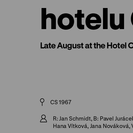
hotelu
Late August at the Hotel
CS 1967
R: Jan Schmidt, B: Pavel Juráce
Hana Vítková, Jana Nováková, 