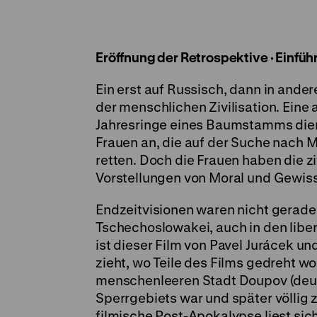
Eröffnung der Retrospektive · Einfüh
Ein erst auf Russisch, dann in an
der menschlichen Zivilisation. Eine 
Jahresringe eines Baumstamms diene
Frauen an, die auf der Suche nach 
retten. Doch die Frauen haben die z
Vorstellungen von Moral und Gewi
Endzeitvisionen waren nicht gerade 
Tschechoslowakei, auch in den lib
ist dieser Film von Pavel Jurácek un
zieht, wo Teile des Films gedreht w
menschenleeren Stadt Doupov (deutsc
Sperrgebiets war und später völlig 
filmische Post-Apokalypse liest sich 