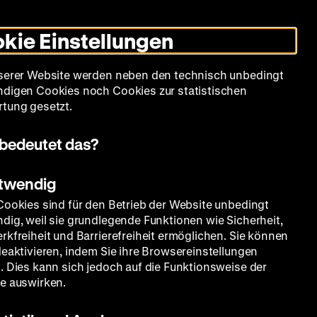
Leichte
Gebärdensprache
Suche
Heute +
Deutsch
Englisch
DHM
Dunklen
De
En
Sprache
Modus
kie Einstellungen
umschalten
Spielplan
Filmreihen
Über uns
serer Website werden neben den technisch unbedingt
digen Cookies noch Cookies zur statistischen
tung gesetzt.
bedeutet das?
otwendig
Cookies sind für den Betrieb der Website unbedingt
dig, weil sie grundlegende Funktionen wie Sicherheit,
rkfreiheit und Barrierefreiheit ermöglichen. Sie können
deaktivieren, indem Sie ihre Browsereinstellungen
. Dies kann sich jedoch auf die Funktionsweise der
e auswirken.