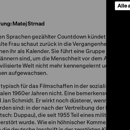
Alle
rung: Matej Strnad
deren Sprachen gezählter Countdown kündet vom Unt
alte Frau schaut zurück in die Vergangenheit, die
n ihr als Kalender. Sie führt eine Gruppe von jung
Männern sind, um die Menschheit vor dem Aussterbe
ivilisierte Welt nicht mehr kennengelernt und sind o
ssen aufgewachsen.
typisch für das Filmschaffen in der sozialistischen
eralen 1960er Jahren nicht. Eine bemerkenswerte A
d Jan Schmidt. Er wirkt noch düsterer, wenn man in 
orden sind: in der nach der Vertreibung der Deutsch
h: Duppau), die seit 1955 Teil eines militärischen
zerstört wurde. Wie ein höhnischer Kommentar auf d
die deutsche Inschrift in der zerstörten Kirche: „Es 