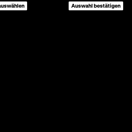
 auswählen
Auswahl bestätigen
ergang
en
n zu
hne
usnahme
Betracht
en
ie
ist