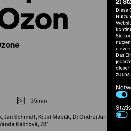
2) St
 Ozon
Diese 
Nutzun
Websit
kontin
Sie kö
nutzen.
 Ozone
einver
Das Ei
jederz
dieser
zu uns
Notw
35mm
Stati
k, Jan Schmidt, K: Jirí Macák, D: Ondrej Jariabek, 
Vanda Kalinová, 78´