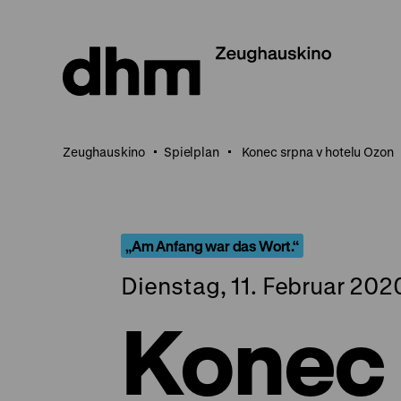
Direkt
zum
Seiteninhalt
springen
Zeughauskino
Spielplan
Konec srpna v hotelu Ozon
„Am Anfang war das Wort.“
Dienstag, 11. Februar 202
Konec 