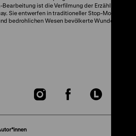
-Bearbeitung ist die Verfilmung der Erzählung
Mas
y. Sie entwerfen in traditioneller Stop-Motion-Ani
und bedrohlichen Wesen bevölkerte Wunderkammer.
Zu
Zu
Zu
unserer
unserer
unser
Instagram
Facebook
Lette
Autor*innen