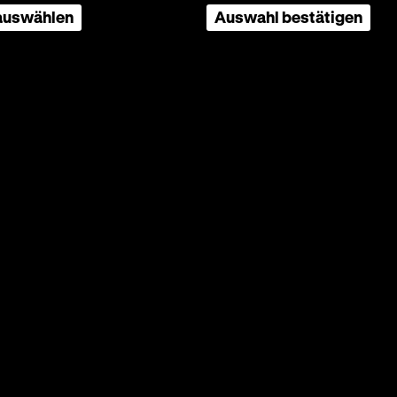
 auswählen
Auswahl bestätigen
:
• 35
iction-
h
ls
utet wie
sztof
u Beginn
schen
te
ciel
von
nes
erringen