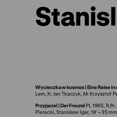
Stanis
Wycieczka w kosmos | Eine Reise i
Lem, K: Jan Tkaczyk, M: Krzysztof P
Przyjaciel
| Der Freund
PL 1965, R/K:
Pieracki, Stanislaw Igar, 18’ • 35 