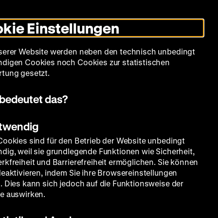
Leichte
Gebärdensprache
Suche
Heute +
Deutsch
Englisch
DHM
Dunklen
De
En
Sprache
Modus
kie Einstellungen
umschalten
Spielplan
Filmreihen
Über uns
serer Website werden neben den technisch unbedingt
digen Cookies noch Cookies zur statistischen
tung gesetzt.
bedeutet das?
otwendig
Cookies sind für den Betrieb der Website unbedingt
dig, weil sie grundlegende Funktionen wie Sicherheit,
rkfreiheit und Barrierefreiheit ermöglichen. Sie können
deaktivieren, indem Sie ihre Browsereinstellungen
. Dies kann sich jedoch auf die Funktionsweise der
e auswirken.