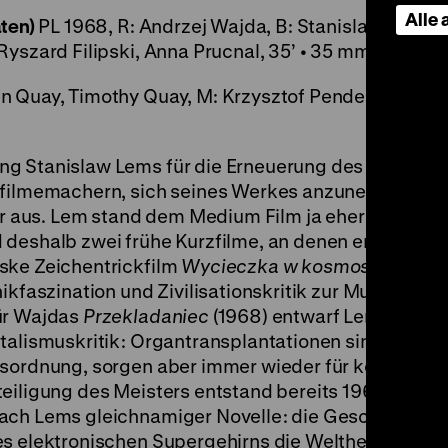
Alle
ten)
PL 1968, R: Andrzej Wajda, B: Stanislaw Lem, K
Ryszard Filipski, Anna Prucnal, 35’ • 35 mm, OmeU
n Quay, Timothy Quay, M: Krzysztof Penderecki, 23’ 
g Stanislaw Lems für die Erneuerung des Science-F
rzfilmemachern, sich seines Werkes anzunehmen,
aus. Lem stand dem Medium Film ja eher skeptisc
deshalb zwei frühe Kurzfilme, an denen er selbst a
ske Zeichentrickfilm
Wycieczka w kosmos
(1961) m
ikfaszination und Zivilisationskritik zur Musik Krzy
Für Wajdas
Przekladaniec
(1968) entwarf Lem eine z
italismuskritik: Organtransplantationen sind inzwi
esordnung, sorgen aber immer wieder für komplizier
teiligung des Meisters entstand bereits 1965
Przyja
ach Lems gleichnamiger Novelle: die Geschichte ei
es elektronischen Supergehirns die Weltherrschaft 