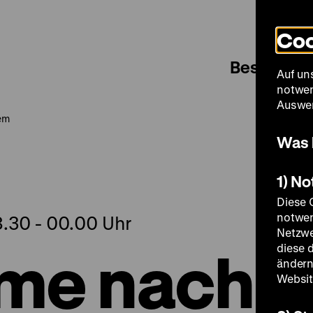
Coo
Besuch
Auf un
notwen
Auswer
Lem
Was 
1) N
Diese 
notwen
8.30 - 00.00 Uhr
Netzwe
lme nach
diese 
ändern
Websit