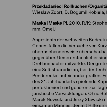
Przekladaniec | Rollkuchen (Organitä
Wieslaw Zdort, D: Bogumil Kobiela, 
Maska | Maske
PL 2010, R/K: Stephe
mm, OmeU
Angesichts der weltweiten Bedeutun
Genres fallen die Versuche von Ku
überraschenderweise überschaubar 
gegenüber. Umso erstaunlicher sind 
Drehbuchautor mitwirkte. Der grote
eine Selbstparodie an, bei der Techn
Pendereckis aufeinander prallen. 
des 21. Jahrhunderts spielende Kap
perfektioniert und gehören zur Tag
juristische Verwicklungen. Ohne Be
Marek Nowicki und Jerzy Stawicki n
einsamen Mannes, der mit Hilfe ein