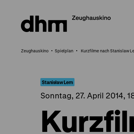
Direkt
zum
Seiteninhalt
springen
Zeughauskino
Spielplan
Kurzfilme nach Stanislaw 
Stanisław Lem
Sonntag, 27. April 2014, 1
Kurzfi