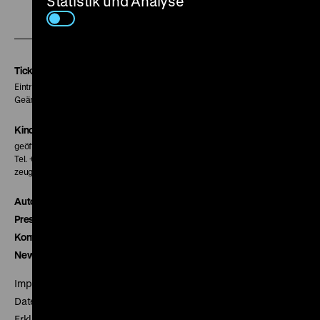
Statistik und Analyse
Zu
Zu
Zu
unserer
unserer
unserer
Instagram
Facebook
Letterboxd
Seite
Seite
Seite
Tickets
Eintritt 5 €
Geänderte Preise sind im Programm vermerkt.
Kinokasse
geöffnet 30 Minuten vor Beginn der ersten Vorstellung
Tel. + 49 30 20304-770
zeughauskino@dhm.de
Autor*innen
Presse
Kontakt
Newsletter
Impressum
Datenschutz
Erklärung digitale Barrierefreiheit