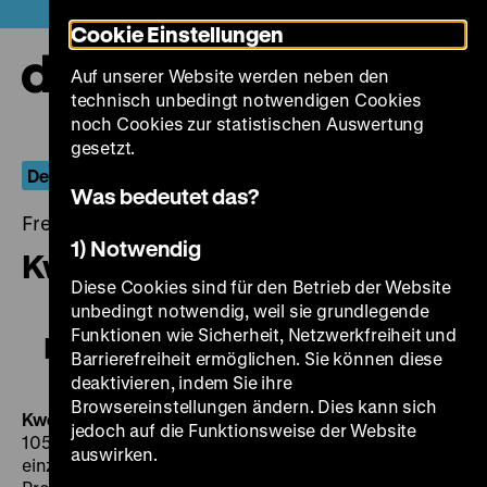
Direkt
Heute +
Cookie Einstellungen
zum
Seiteninhalt
Auf unserer Website werden neben den
springen
Navi
technisch unbedingt notwendigen Cookies
auf-
und
noch Cookies zur statistischen Auswertung
zuk
gesetzt.
Der Luthereffekt
Was bedeutet das?
Freitag, 28. April 2017, 21.00 - 00.00 Uhr
1) Notwendig
Kwo-ba-di-seu / Quo Vadis
Diese Cookies sind für den Betrieb der Website
unbedingt notwendig, weil sie grundlegende
Funktionen wie Sicherheit, Netzwerkfreiheit und
Kwo-ba-di-seu / Quo Vadis
Barrierefreiheit ermöglichen. Sie können diese
deaktivieren, indem Sie ihre
Browsereinstellungen ändern. Dies kann sich
Kwo-ba-di-seu
/ Quo Vadis
ROK 2014, R: Kim Jae-hwan,
jedoch auf die Funktionsweise der Website
105’
·
DCP, OmeU
FR 28.04. um 21 Uhr
Südkorea ist das
auswirken.
einzige ostasiatische Land, in dem der