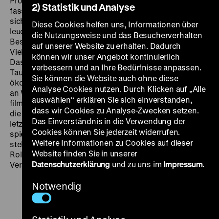
Protestantismus in nennenswertem Ausmaß Fuß
2) Statistik und Analyse
fassen konnte. Knapp ein Viertel der Bevölkerung, die
sich zu einer Religion bekennt, ist protestantisch. Hell
Diese Cookies helfen uns, Informationen über
leuchtende Neonkreuze sind ein selbstverständlicher
die Nutzungsweise und das Besucherverhalten
Bestandteil der Skylines südkoreanischer Metropolen.
auf unserer Website zu erhalten. Dadurch
Viele davon gehören zu sogenannten
mega-churches
.
können wir unser Angebot kontinuierlich
Das sind gigantische Gemeinden mit mehreren
verbessern und an Ihre Bedürfnisse anpassen.
Tausend Mitglieder, die in ihrer organisatorischen und
Sie können die Website auch ohne diese
ökonomischen Struktur weniger an Gotteshäuser als
Analyse Cookies nutzen. Durch Klicken auf „Alle
an Wirtschaftsunternehmen erinnern. Kim Jae-hwan
auswählen“ erklären Sie sich einverstanden,
filmische Annäherung arbeitet einige der Skandale auf,
dass wir Cookies zu Analyse-Zwecken setzen.
die diese Form der organisierten Religion in den
Das Einverständnis in die Verwendung der
letzten Jahren erschüttert hat.
Quo Vadis
enthält auch
Cookies können Sie jederzeit widerrufen.
spielerisch-humoristische Elemente: Zwischendurch
Weitere Informationen zu Cookies auf dieser
stellt ein unerschrockener Schauspieler mit dem
Website finden Sie in unserer
Rollennamen Michael More (!) einige der
Datenschutzerklärung
und zu uns im
Impressum
.
Verantwortlichen vor laufender Kamera. (lf)
Notwendig