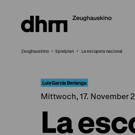
Direkt
zum
Seiteninhalt
springen
Zeughauskino
Spielplan
La escopeta nacional
Luis García Berlanga
Mittwoch, 17. November 2
La esc