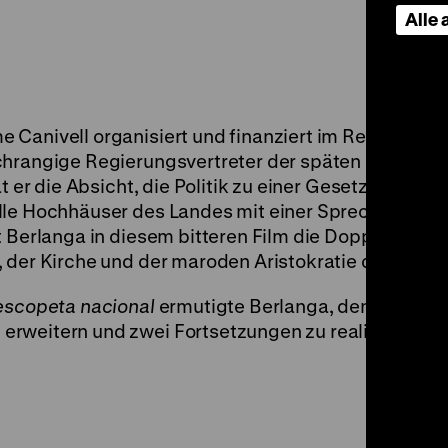
Alle
 Canivell organisiert und finanziert im Revier des 
chrangige Regierungsvertreter der späten Franco-D
at er die Absicht, die Politik zu einer Gesetzgebung 
lle Hochhäuser des Landes mit einer Sprechanlage 
t Berlanga in diesem bitteren Film die Doppelmoral
 der Kirche und der maroden Aristokratie dar.
escopeta nacional
ermutigte Berlanga, den Film zur
rweitern und zwei Fortsetzungen zu realisieren.