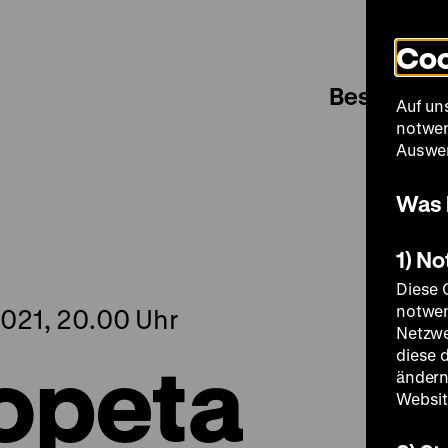
Coo
Besuch
Auf un
notwen
Auswer
Was 
1) N
Diese 
notwen
021, 20.00 Uhr
Netzwe
opeta
diese 
ändern
Websit