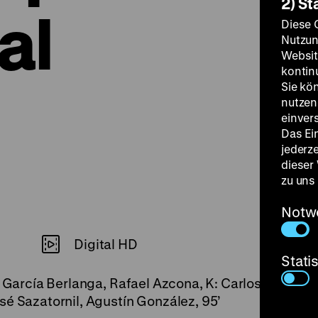
2) St
al
Diese 
Nutzun
Websit
kontin
Sie kö
nutzen.
einver
Das Ei
jederz
dieser
zu uns
Notw
Digital HD
Stati
s García Berlanga, Rafael Azcona, K: Carlos Suárez, 
sé Sazatornil, Agustín González, 95’