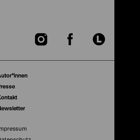
Zu
Zu
Zu
unserer
unserer
unser
Instagram
Facebook
Lette
Autor*innen
Seite
Seite
Seite
Presse
Kontakt
Newsletter
Impressum
Datenschutz