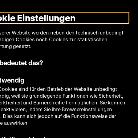
Leichte
Gebärdensprache
Suche
Heute +
Deutsch
Englisch
DHM
Dunklen
De
En
Sprache
Modus
kie Einstellungen
umschalten
Spielplan
Filmreihen
Über uns
serer Website werden neben den technisch unbedingt
digen Cookies noch Cookies zur statistischen
tung gesetzt.
bedeutet das?
otwendig
Cookies sind für den Betrieb der Website unbedingt
dig, weil sie grundlegende Funktionen wie Sicherheit,
rkfreiheit und Barrierefreiheit ermöglichen. Sie können
deaktivieren, indem Sie ihre Browsereinstellungen
. Dies kann sich jedoch auf die Funktionsweise der
e auswirken.