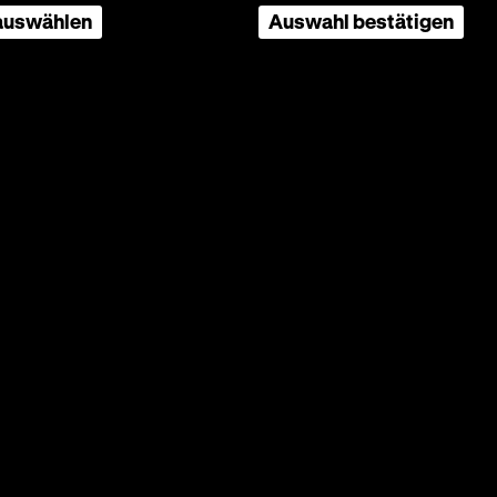
 auswählen
Auswahl bestätigen
Marquis
iktatur
zu
seiner
 und