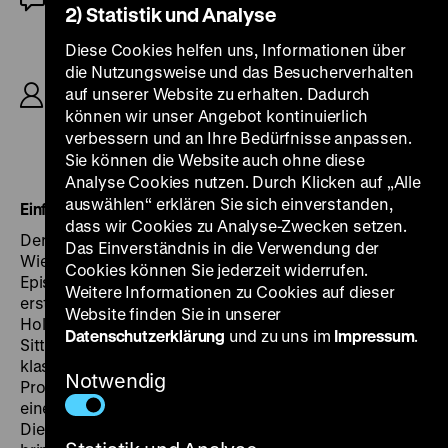
2) Statistik und Analyse
R: Max Ophüls, B: Jacques Natanson, Max Ophüls
Diese Cookies helfen uns, Informationen über
nach dem Stück
Der Reigen
von Arthur Schnitzler,
die Nutzungsweise und das Besucherverhalten
K: Christian Matras, D: Anton Walbrook, Simone
auf unserer Website zu erhalten. Dadurch
Signoret, Simone Simon, Daniel Gélin, Danielle
können wir unser Angebot kontinuierlich
Darrieux, Serge Reggiani, Jean-Louis Barrault,
verbessern und an Ihre Bedürfnisse anpassen.
Gérard Philipe, Odette Joyeux, 94‘
Sie können die Website auch ohne diese
Analyse Cookies nutzen. Durch Klicken auf „Alle
auswählen“ erklären Sie sich einverstanden,
Einführung am 16.7.: Christoph Hochhäusler
dass wir Cookies zu Analyse-Zwecken setzen.
Der gebürtige Saarländer Max Ophüls ist vielleicht
der
Das Einverständnis in die Verwendung der
Wien-Film-Regisseur schlechthin. Basierend auf
Cookies können Sie jederzeit widerrufen.
Episoden aus Schnitzlers
Reigen
entwirft er in seinem
Weitere Informationen zu Cookies auf dieser
ersten europäischen Film nach der Rückkehr aus dem
Website finden Sie in unserer
Hollywood-Exil ein wunderbar kreisendes
Datenschutzerklärung
und zu uns im
Impressum
.
Sittengemälde der Jahrhundertwende mit dem
klassischen Figurenrepertoire unter anderem aus einer
Notwendig
Prostituierten, einem Soldaten, einem Dienstmädchen,
einem Poeten – bis sich am Ende der Reigen schließt.
Die Rolle des Spielleiters, der den Reigen in Gang