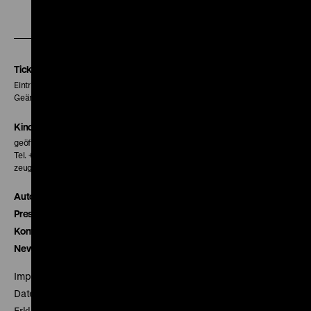
Zu
Zu
Zu
unserer
unserer
unserer
Instagram
Facebook
Letterboxd
Seite
Seite
Seite
Tickets
Eintritt 5 €
Geänderte Preise sind im Programm vermerkt.
Kinokasse
geöffnet 30 Minuten vor Beginn der ersten Vorstellung
Tel. + 49 30 20304-770
zeughauskino@dhm.de
Autor*innen
Presse
Kontakt
Newsletter
Impressum
Datenschutz
Erklärung digitale Barrierefreiheit