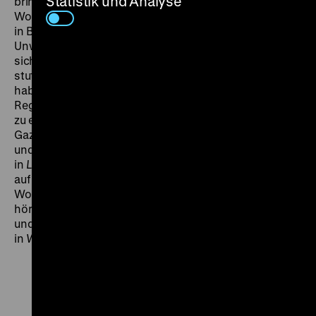
Statistik und Analyse
bringt und am Laufen hält, besetzt Ophüls mit
Wohlbrück, mit dem er bereits Anfang der 1930er-Jahre
in Berlin am Theater zusammengearbeitet hatte. „Diese
Unwirklichkeit zweiter Ordnung – in
La Ronde
wundern
sich die anderen Figuren immer wieder über ihn,
stutzen, fragen, ob man sich schon einmal gesehen
habe, wollen wissen, ob er gewissermaßen ins selbe
Register der Fiktion gehört wie sie – macht ihn letztlich
zu einem einsamen Schauspieler. Als wäre da eine
Gaze, die ihn von der Wirklichkeit der anderen trennt,
und das nicht nur bei einer so ‚ausgedachten’ Figur wie
in
La Ronde
. (…) Und dazu passt, wie er spricht: Statt
auf andere zu antworten, hört er sich sprechen. Jedes
Wort probiert er, schmeckt es ab, ironisiert jeden Satz,
hört ihn klingen, glaubt ihn erst, wenn er zurückkommt,
und auch dann nur zur Hälfte.“ (Christoph Hochhäusler
in
Wohlbrück & Walbrook
) (fl)