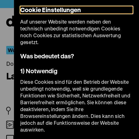
Direkt
Heute +
Cookie Einstellungen
zum
Seiteninhalt
Auf unserer Website werden neben den
springen
Navi
technisch unbedingt notwendigen Cookies
auf-
und
noch Cookies zur statistischen Auswertung
zuk
gesetzt.
Wohlbrück – Walbrook
Was bedeutet das?
Donnerstag, 16. Juli 2020, 19.00 Uhr
1) Notwendig
La Ronde
Diese Cookies sind für den Betrieb der Website
unbedingt notwendig, weil sie grundlegende
Funktionen wie Sicherheit, Netzwerkfreiheit und
Barrierefreiheit ermöglichen. Sie können diese
deaktivieren, indem Sie ihre
FR 1950
Browsereinstellungen ändern. Dies kann sich
jedoch auf die Funktionsweise der Website
35mm
auswirken.
OmeU