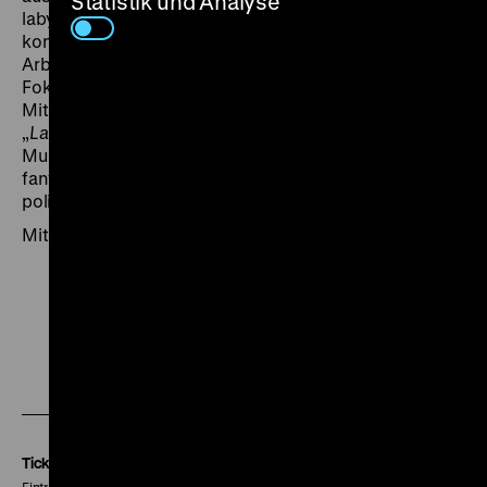
Statistik und Analyse
labyrinthischen Gänge des Museums, lange,
konzentrierte Beobachtungen kleinteiliger
Arbeitsprozesse. Philiberts Museumsportrait legt den
Fokus nicht auf die Exponate, sondern auf die
Mitarbeiter, die im Stillen deren Fortbestand sichern.
„
La ville Louvre
n'est pas un documentaire sur le
Musée du Louvre.
La ville Louvre
est un film
fantastique, une comédie musicale, un pamphlet
politique ...” (Nicolas Philibert) (anh)
Mit freundlicher Unterstützung des Institut français
Zu
Zu
Zu
unserer
unserer
unserer
Instagram
Facebook
Letterboxd
Seite
Seite
Seite
Tickets