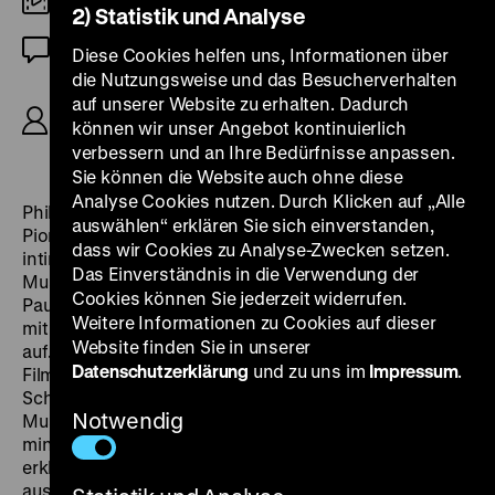
35mm
2) Statistik und Analyse
OmeU
Diese Cookies helfen uns, Informationen über
die Nutzungsweise und das Besucherverhalten
R/B: Nicolas Philibert, K: Frederic Labourosse,
auf unserer Website zu erhalten. Dadurch
Richard Copans, Eric Plattard, M: Philippe
können wir unser Angebot kontinuierlich
Hersaut, 84’
verbessern und an Ihre Bedürfnisse anpassen.
Sie können die Website auch ohne diese
Analyse Cookies nutzen. Durch Klicken auf „Alle
Philiberts dokumentarisches Portrait des Louvre ist
auswählen“ erklären Sie sich einverstanden,
Pionier seines Genres. Es gewährt dem Zuschauer
dass wir Cookies zu Analyse-Zwecken setzen.
intime Einblicke hinter die verschlossenen Türen des
Das Einverständnis in die Verwendung der
Museums: Archive, Büros, Restaurierungswerkstätte,
Cookies können Sie jederzeit widerrufen.
Pausen- und Umkleideräume. Der Regisseur hielt sich
Weitere Informationen zu Cookies auf dieser
mit einem kleinen Team über acht Monate im Louvre
Website finden Sie in unserer
auf. Dank der Verwendung von hochsensiblem
Datenschutzerklärung
und zu uns im
Impressum
.
Filmmaterial konnte er auf den Einsatz von
Scheinwerfern verzichten. Entstanden ist ein
Notwendig
Museumsfilm, der ästhetische Standards setzte:
minimalistischer Musikeinsatz, Verzicht auf einen
erklärenden Kommentar, explorative Montage,
ausschweifende Kamerafahrten durch die