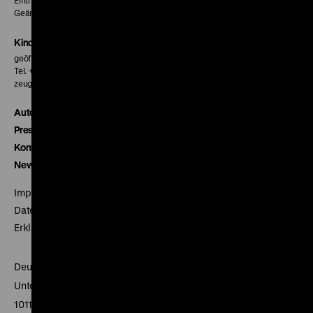
Eintritt 5 €
Geänderte Preise sind im Programm vermerkt.
Kinokasse
geöffnet 30 Minuten vor Beginn der ersten Vorstellung
Tel. + 49 30 20304-770
zeughauskino@dhm.de
Autor*innen
Presse
Kontakt
Newsletter
Impressum
Datenschutz
Erklärung digitale Barrierefreiheit
Deutsches Historisches Museum
Unter den Linden 2
10117 Berlin