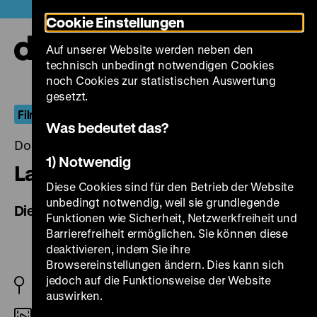
Direkt
Heute +
Cookie Einstellungen
zum
Seiteninhalt
Auf unserer Website werden neben den
springen
Navi
technisch unbedingt notwendigen Cookies
auf-
und
noch Cookies zur statistischen Auswertung
zuk
gesetzt.
Film und Museum
Was bedeutet das?
Donnerstag, 05. April 2018, 20.00 - 00.00 Uhr
1) Notwendig
La ville Louvre
Diese Cookies sind für den Betrieb der Website
unbedingt notwendig, weil sie grundlegende
Die Stadt Louvre
Funktionen wie Sicherheit, Netzwerkfreiheit und
Barrierefreiheit ermöglichen. Sie können diese
deaktivieren, indem Sie ihre
Browsereinstellungen ändern. Dies kann sich
jedoch auf die Funktionsweise der Website
FR 1990
auswirken.