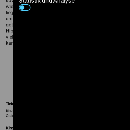
Statistik und Analyse
soweit sie können die Tage, Monate und Jahre, bis sie
wieder einkehren in die sogenannte Normalität, sie
liegen im Gras, lungern an der Straße herum, trinken
und rauchen. Robust-bukolisch, in lieblich monochrom
getönten Genre-Bildern zeigt Havetta diesen Proto-
Hippie-Schlendrian, von dem man auch heute noch
viel über das wahre und das falsche Leben lernen
kann. (om)
Zu
Zu
Zu
unserer
unserer
unserer
Instagram
Facebook
Letterboxd
Seite
Seite
Seite
Tickets
Eintritt 5 €
Geänderte Preise sind im Programm vermerkt.
Kinokasse