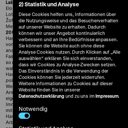
Lalie polné
Wie die Lilien auf dem Felde
CSSR 1972, R:
2) Statistik und Analyse
Elo Havetta, B: Vincent Šikula, K: Dodo Šimoncic, D:
Lotár Radványi, Vladimír Kostovic, Ivan Krivosudský,
Diese Cookies helfen uns, Informationen über
Žofia Martišová, Augustín Kubán, L'udovít Kroner, Ján
die Nutzungsweise und das Besucherverhalten
Melkovic, Peter Debnár, 80‘
·
35 mm, OmU
MI 28.09. um
auf unserer Website zu erhalten. Dadurch
20 Uhr + FR 30.09. um 21 Uhr
Elo (eigentlich: Eliáš)
können wir unser Angebot kontinuierlich
Havetta war der Jean Vigo der CSSR: der weit, zu weit
verbessern und an Ihre Bedürfnisse anpassen.
vor seiner Zeit verstorbene, eigenwillig-visionär-
Sie können die Website auch ohne diese
anarchische Erneuerer. Und wie für viele hier mit
Analyse Cookies nutzen. Durch Klicken auf „Alle
Fassbinders Tod auch der Junge Deutsche Film starb,
auswählen“ erklären Sie sich einverstanden,
so markiert für nicht wenige Havettas Verscheiden das
dass wir Cookies zu Analyse-Zwecken setzen.
wahre Ende der Nová vlna. Ironischerweise erzählt
Das Einverständnis in die Verwendung der
Havetta in seinem zweiten und letzten Langfilm
Lalie
Cookies können Sie jederzeit widerrufen.
polné
von der Zeit nach dem Zusammenbruch einer
Weitere Informationen zu Cookies auf dieser
Welt. Der Große Krieg ist vorbei, die Überlebenden aller
Website finden Sie in unserer
Armeen kehren Heim in ihre Dörfer und Städte. Warum
Datenschutzerklärung
und zu uns im
Impressum
.
eigentlich? Was erwartet sie außer der Ödnis des
Immergleichen, das man sich seit Urzeiten schönredet
Notwendig
mit Phrasen wie „Sicherheit“ und „Geborgenheit“?
Havettas Veteranen wollen nicht ankommen. Die
Arbeiter- und Bauern-vitelloni Mitteleuropas strecken