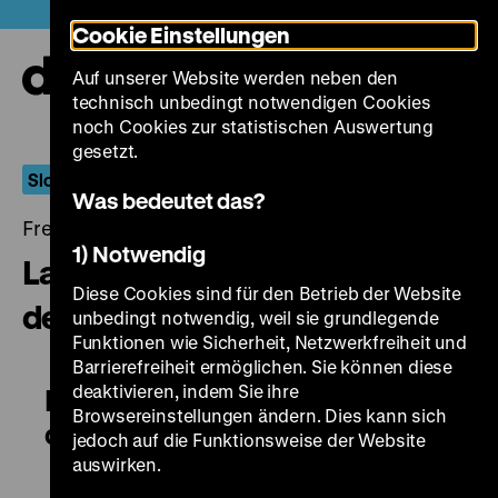
Direkt
Heute +
Cookie Einstellungen
zum
Seiteninhalt
Auf unserer Website werden neben den
springen
Navi
technisch unbedingt notwendigen Cookies
auf-
und
noch Cookies zur statistischen Auswertung
zuk
gesetzt.
Slowakische Neue Welle
Was bedeutet das?
Freitag, 30. September 2016, 20.00 - 00.00 Uhr
1) Notwendig
Lalie polné / Wie die Lilien auf
Diese Cookies sind für den Betrieb der Website
dem Felde
unbedingt notwendig, weil sie grundlegende
Funktionen wie Sicherheit, Netzwerkfreiheit und
Barrierefreiheit ermöglichen. Sie können diese
deaktivieren, indem Sie ihre
Lalie polné / Wie die Lilien auf
Browsereinstellungen ändern. Dies kann sich
dem Felde
jedoch auf die Funktionsweise der Website
auswirken.