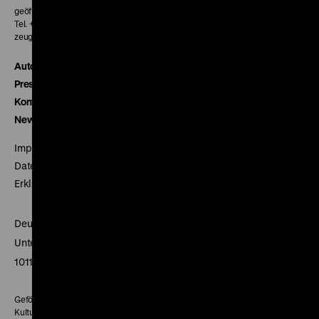
geöffnet 30 Minuten vor Beginn der ersten Vorstellung
Tel. + 49 30 20304-770
zeughauskino@dhm.de
Autor*innen
Presse
Kontakt
Newsletter
Impressum
Datenschutz
Erklärung digitale Barrierefreiheit
Deutsches Historisches Museum
Unter den Linden 2
10117 Berlin
Gefördert mit Mitteln des Beauftragten der Bundesregierung für
Kultur und Medien