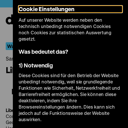
Direkt
Heute +
Cookie Einstellungen
zum
Seiteninhalt
Auf unserer Website werden neben den
springen
Navi
technisch unbedingt notwendigen Cookies
auf-
und
noch Cookies zur statistischen Auswertung
zuk
gesetzt.
Was Volk und Führer liebten...
Was bedeutet das?
Samstag, 08. August 2015, 20.00 - 00.00 Uhr
1) Notwendig
Libeled Lady / Lustige Sünder
Diese Cookies sind für den Betrieb der Website
unbedingt notwendig, weil sie grundlegende
Funktionen wie Sicherheit, Netzwerkfreiheit und
Libeled Lady / Lustige Sünder
Barrierefreiheit ermöglichen. Sie können diese
deaktivieren, indem Sie ihre
Browsereinstellungen ändern. Dies kann sich
Libeled Lady / Lustige Sünder
USA 1936, R: Jack
jedoch auf die Funktionsweise der Website
Conway, B: Maurine Watkins, Howard Emmett Rogers,
auswirken.
George Oppenheimer, K: Norbert Brodine, D: Jean