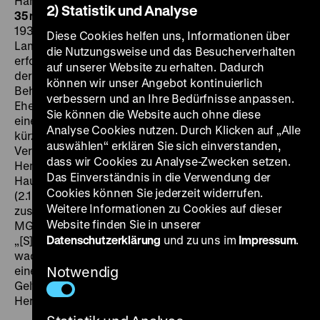
Harlow, William Powell, Myrna Loy, Spencer Tracy, 98‘
·
2) Statistik und Analyse
35 mm, OmU
Vorprogramm:
Deulig-Tonwoche Nr. 300
D
1937, 11‘ ·
35 mm
Weltstadt am Wasser
D 1937, R: Felix
Diese Cookies helfen uns, Informationen über
Lampe, 15‘ ·
35 mm
SA 08.08. um 20 Uhr
Eine weitere
die Nutzungsweise und das Besucherverhalten
erfolgreiche Screwball-Komödie im Zeitungsmilieu: Um
auf unserer Website zu erhalten. Dadurch
der Klage einer Millionärstochter wegen falscher
können wir unser Angebot kontinuierlich
Behauptungen zu entgehen, muss der unterstellte
verbessern und an Ihre Bedürfnisse anpassen.
Ehebruch Realität werden, sagt sich der Redakteur
Sie können die Website auch ohne diese
eines „Skandalblatts“. Aus dem Plan erwachsen in
Analyse Cookies nutzen. Durch Klicken auf „Alle
kürzester Zeit eine Vielzahl amouröser und amüsanter
auswählen“ erklären Sie sich einverstanden,
Verwicklungen: „Das Publikum verliert seine
dass wir Cookies zu Analyse-Zwecken setzen.
Hemmungen, lacht, brüllt und geht begeistert nach
Das Einverständnis in die Verwendung der
Hause. Ein großer Erfolg!“, fasst der
Film-Kurier
Cookies können Sie jederzeit widerrufen.
(2.10.1937) nach der Premiere im Marmorhaus
Weitere Informationen zu Cookies auf dieser
zusammen. Jean Harlow, ein 1937 früh verstorbener
Website finden Sie in unserer
MGM-Star, feiert hier einen ihrer größten Triumphe:
Datenschutzerklärung
und zu uns im
Impressum
.
„[S]ie trumpft gehörig auf und wettert, daß die Wände
wackeln, eine kleine Kratzbürste, reizend anzusehen,
eine Mischung von einfacher Kinderstube und
Notwendig
Geltungsbedürfnis und Eitelkeit und sex appeal und
Herz.“ (
Film-Kurier
). (fl)