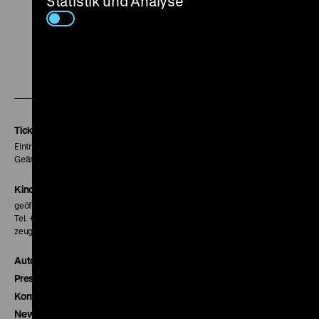
Statistik und Analyse
Zu
Zu
Zu
unserer
unserer
unserer
Instagram
Facebook
Letterboxd
Seite
Seite
Seite
Tickets
Eintritt 5 €
Geänderte Preise sind im Programm vermerkt.
Kinokasse
geöffnet 30 Minuten vor Beginn der ersten Vorstellung
Tel. + 49 30 20304-770
zeughauskino@dhm.de
Autor*innen
Presse
Kontakt
Newsletter