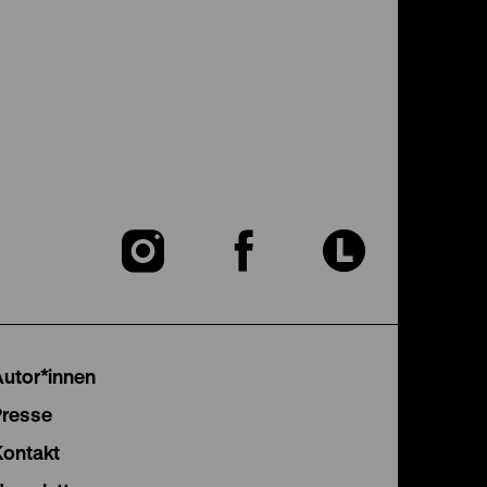
Zu
Zu
Zu
unserer
unserer
unser
Instagram
Facebook
Lette
Autor*innen
Seite
Seite
Seite
Presse
Kontakt