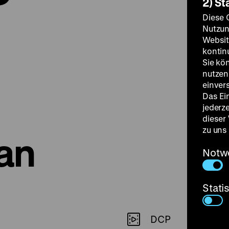
2) St
Diese 
Nutzun
Websit
kontin
Sie kö
nutzen.
einver
Das Ei
jederz
dieser
zu uns
an
Notw
Stati
DCP