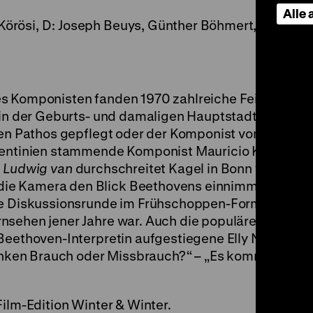
Alle
Körösi, D: Joseph Beuys, Günther Böhmert, Carlos Fel
s Komponisten fanden 1970 zahlreiche Feierlichkeit
m in der Geburts- und damaligen Hauptstadt Bonn. D
enen Pathos gepflegt oder der Komponist vom Sockel
rgentinien stammende Komponist Mauricio Kagel sei
m
Ludwig van
durchschreitet Kagel in Bonn verschie
ie Kamera den Blick Beethovens einnimmt. Unter d
ne Diskussionsrunde im Frühschoppen-Format statt, 
nsehen jener Jahre war. Auch die populäre, im
Beethoven-Interpretin aufgestiegene Elly Ney wird
rinken Brauch oder Missbrauch?“ – „Es kommt drauf 
Film-Edition Winter & Winter.