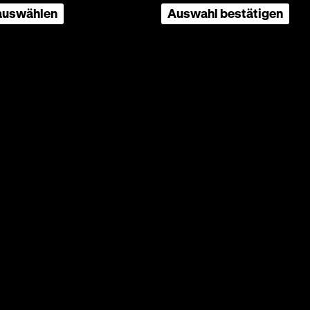
 auswählen
Auswahl bestätigen
ler, Werner Höfer, 91’
en in
en
nen
dene
er
wie es
an, wer