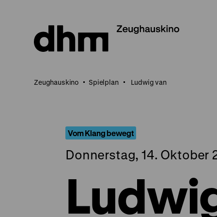
Direkt
zum
Seiteninhalt
springen
Zeughauskino
Spielplan
Ludwig van
Vom Klang bewegt
Donnerstag, 14. Oktober 
Ludwig