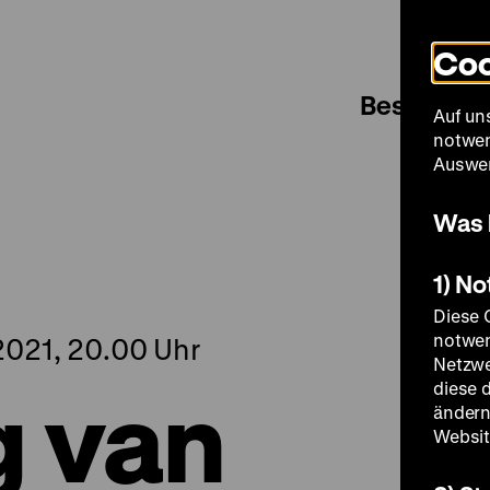
Coo
Besuch
Auf un
notwen
Auswer
Was 
1) N
Diese 
notwen
2021, 20.00 Uhr
Netzwe
 van
diese 
ändern
Websit