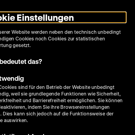
Leichte
Gebärdensprache
Suche
Heute +
Deutsch
Englisch
DHM
Dunklen
De
En
Sprache
Modus
kie Einstellungen
umschalten
Spielplan
Filmreihen
Über uns
serer Website werden neben den technisch unbedingt
digen Cookies noch Cookies zur statistischen
tung gesetzt.
bedeutet das?
otwendig
Cookies sind für den Betrieb der Website unbedingt
dig, weil sie grundlegende Funktionen wie Sicherheit,
rkfreiheit und Barrierefreiheit ermöglichen. Sie können
deaktivieren, indem Sie ihre Browsereinstellungen
. Dies kann sich jedoch auf die Funktionsweise der
e auswirken.