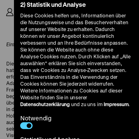
2) Statistik und Analyse
Carl Froelich, B: Christa Winsloe, F. D. Andam, K:
Reimar Kuntze, Franz Weihmayr, D: Hertha Thiele,
Diese Cookies helfen uns, Informationen über
Dorothea Wieck, Gertrud de Lalsky, Emilie Unda,
die Nutzungsweise und das Besucherverhalten
Erika Mann, 88‘
auf unserer Website zu erhalten. Dadurch
können wir unser Angebot kontinuierlich
verbessern und an Ihre Bedürfnisse anpassen.
Einführung: Jan Künemund
Sie können die Website auch ohne diese
Analyse Cookies nutzen. Durch Klicken auf „Alle
auswählen“ erklären Sie sich einverstanden,
Die Schauspielerin und Regisseurin Leontine Sagan
hatte Christa Winsloes Mädcheninternats-Stoff schon
dass wir Cookies zu Analyse-Zwecken setzen.
erfolgreich am Theater produziert, als für die filmische
Das Einverständnis in die Verwendung der
Adaption des Stoffes eine Zusammenarbeit der beiden
Cookies können Sie jederzeit widerrufen.
Frauen mit dem erfahrenen Filmpionier Carl Froelich
Weitere Informationen zu Cookies auf dieser
begann. Das Ergebnis, das in keinem Standardwerk
Website finden Sie in unserer
über das deutsche Kino fehlt, von Kracauer und Eisner
Datenschutzerklärung
und zu uns im
Impressum
.
in den höchsten Tönen gelobt wurde, das Eindruck in
Hollywood machte und Remakes in Japan, Mexiko und
Notwendig
auch in Deutschland initiierte, zirkuliert bis heute in
seiner ursprünglichen Form. Seine explizite
Visualisierung lesbischen Begehrens ist allerdings erst