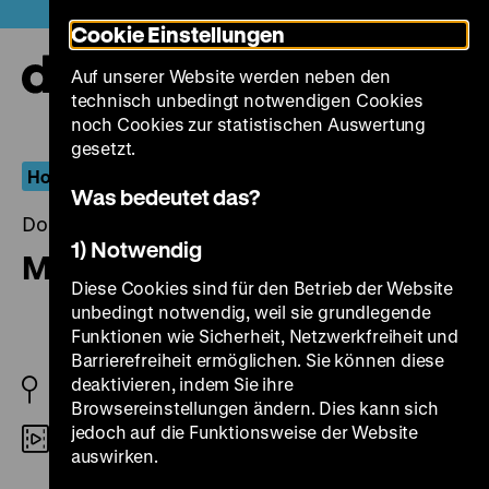
Direkt
Heute +
Cookie Einstellungen
zum
Seiteninhalt
Auf unserer Website werden neben den
springen
Navi
technisch unbedingt notwendigen Cookies
auf-
und
noch Cookies zur statistischen Auswertung
zuk
gesetzt.
Homosexualität_en
Was bedeutet das?
Donnerstag, 09. Juli 2015, 20.00 - 00.00 Uhr
1) Notwendig
Mädchen in Uniform
Diese Cookies sind für den Betrieb der Website
unbedingt notwendig, weil sie grundlegende
Funktionen wie Sicherheit, Netzwerkfreiheit und
Barrierefreiheit ermöglichen. Sie können diese
deaktivieren, indem Sie ihre
1931 D
Browsereinstellungen ändern. Dies kann sich
jedoch auf die Funktionsweise der Website
35mm
auswirken.
R: Leontine Sagan, Künstlerische Oberleitung: