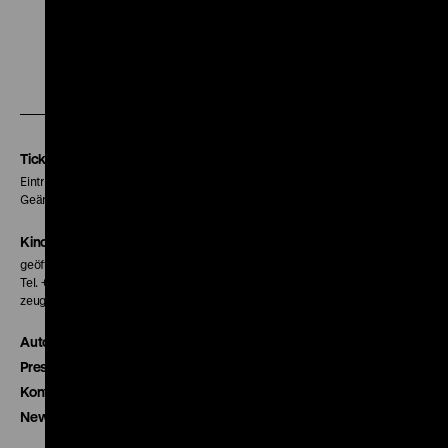
Zu
Zu
Zu
unserer
unserer
unserer
Instagram
Facebook
Letterboxd
Seite
Seite
Seite
Tickets
Eintritt 5 €
Geänderte Preise sind im Programm vermerkt.
Kinokasse
geöffnet 30 Minuten vor Beginn der ersten Vorstellung
Tel. + 49 30 20304-770
zeughauskino@dhm.de
Autor*innen
Presse
Kontakt
Newsletter