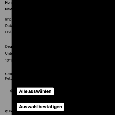
Kontakt
Newsletter
Impressum
Datenschutz
Erklärung digitale Barrierefreiheit
Deutsches Historisches Museum
Unter den Linden 2
10117 Berlin
Gefördert mit Mitteln des Beauftragten der Bundesregierung für
Kultur und Medien
Alle auswählen
Auswahl bestätigen
© Deutsches Historisches Museum, 2026