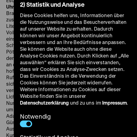
Esche, 96’
· 35mm
SA 13.01. um 21 Uhr + MI 17.01. um 20
2) Statistik und Analyse
Uhr
Eine Autopanne in einem Dorf in der Mark
Brandenburg führt zwei unterschiedliche Männer
Diese Cookies helfen uns, Informationen über
zusammen, die ein gemeinsames Interesse haben:
die Nutzungsweise und das Besucherverhalten
Literaturprofessor Menzel steht kurz vor der
auf unserer Website zu erhalten. Dadurch
Vollendung einer 600-seitigen Monografie über den
können wir unser Angebot kontinuierlich
einst hier heimischen jakobinischen Dichter Max von
verbessern und an Ihre Bedürfnisse anpassen.
Schwedenow. Dorfschullehrer und Hobbyhistoriker
Sie können die Website auch ohne diese
Pötsch hat eigene Forschungen über den Literaten aus
Analyse Cookies nutzen. Durch Klicken auf „Alle
dem 18. Jahrhundert angestellt und wird von Menzel
auswählen“ erklären Sie sich einverstanden,
an dessen Institut nach Berlin eingeladen. Pötsch
dass wir Cookies zu Analyse-Zwecken setzen.
hofft auf beruflichen Aufstieg und folgt freudig dem
Das Einverständnis in die Verwendung der
Ruf des bekannten Akademikers. Doch schnell stellt
Cookies können Sie jederzeit widerrufen.
sich heraus, dass Pötschs Forschungen den
Weitere Informationen zu Cookies auf dieser
vermeintlich revolutionären Dichter in einem anderen
Website finden Sie in unserer
Licht erscheinen lassen als bei Menzel vorgesehen.
Datenschutzerklärung
und zu uns im
Impressum
.
Nun zieht der Hochschulprofessor andere Saiten auf,
um den lästigen Rivalen kaltzustellen … In Roland Gräfs
Adaption der geistreichen literarischen Vorlage von
Notwendig
Günter de Bruyn brillieren die beiden
Ausnahmeschauspieler Hermann Beyer (Pötsch) und
Kurt Böwe (Menzel). „Eine ernste Filmkomödie“ (Regine