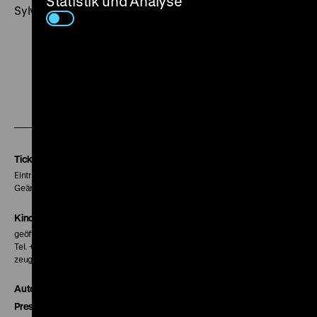
Statistik und Analyse
Sylvester,
Kino DDR
, Nr. 4/1982). (obr)
Zu
Zu
Zu
unserer
unserer
unserer
Instagram
Facebook
Letterboxd
Seite
Seite
Seite
Tickets
Eintritt 5 €
Geänderte Preise sind im Programm vermerkt.
Kinokasse
geöffnet 30 Minuten vor Beginn der ersten Vorstellung
Tel. + 49 30 20304-770
zeughauskino@dhm.de
Autor*innen
Presse