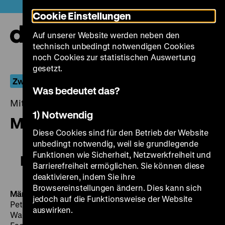
Direkt
Heute +
Cookie Einstellungen
zum
Seiteninhalt
Auf unserer Website werden neben den
springen
Navi
technisch unbedingt notwendigen Cookies
auf-
und
noch Cookies zur statistischen Auswertung
zuk
gesetzt.
Zwischen Revolution und Restauration
Was bedeutet das?
Mittwoch, 17. Januar 2018, 19.00 - 00.00 Uhr
1) Notwendig
Märkische Forschungen
Diese Cookies sind für den Betrieb der Website
unbedingt notwendig, weil sie grundlegende
Funktionen wie Sicherheit, Netzwerkfreiheit und
Märkische Forschungen
Barrierefreiheit ermöglichen. Sie können diese
deaktivieren, indem Sie ihre
Browsereinstellungen ändern. Dies kann sich
Märkische Forschungen
DDR 1982, R/B: Roland Gräf, K:
jedoch auf die Funktionsweise der Website
Peter Brand, D: Hermann Beyer, Kurt Böwe, Jutta
auswirken.
Wachowiak, Dieter Franke, Trude Bechmann, Eberhard