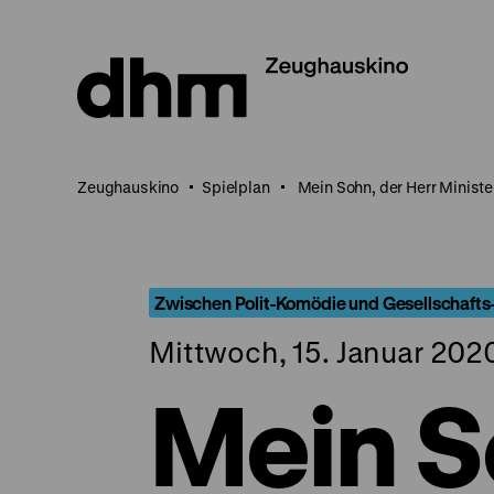
Direkt
zum
Seiteninhalt
springen
Zeughauskino
Spielplan
Mein Sohn, der Herr Ministe
Zwischen Polit-Komödie und Gesellschafts-
Mittwoch, 15. Januar 2020
Mein S