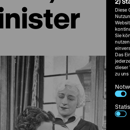
2) St
inister
Diese 
Nutzun
Websit
kontin
Sie kö
nutzen.
einver
Das Ei
jederz
dieser
zu uns
Notw
Stati