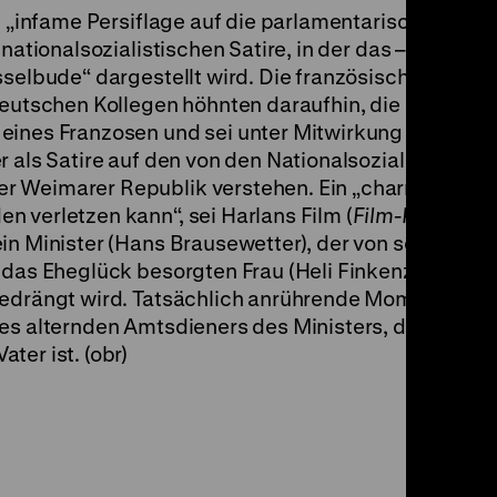
e „infame Persiflage auf die parlamentarische Demo
nationalsozialistischen Satire, in der das – französi
sselbude“ dargestellt wird. Die französischen Journa
 deutschen Kollegen höhnten daraufhin, die Handlun
eines Franzosen und sei unter Mitwirkung von Fran
r als Satire auf den von den Nationalsozialisten in
r Weimarer Republik verstehen. Ein „charmantes 
 verletzen kann“, sei Harlans Film (
Film-Kurier
, 16
in Minister (Hans Brausewetter), der von seiner ehr
 das Eheglück besorgten Frau (Heli Finkenzeller) un
bedrängt wird. Tatsächlich anrührende Momente birg
es alternden Amtsdieners des Ministers, der in Wah
ter ist. (obr)