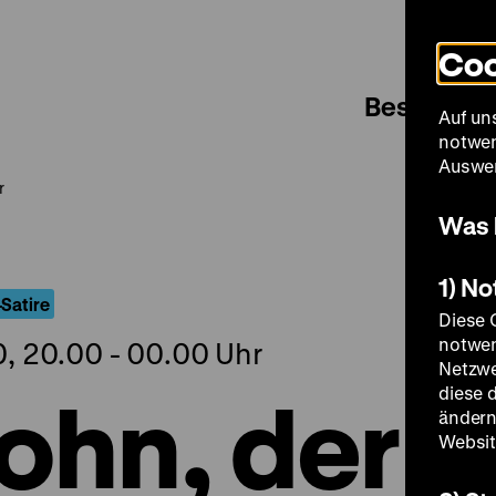
Coo
Besuch
Auf un
notwen
Auswer
r
Was 
1) N
Satire
Diese 
notwen
, 20.00 - 00.00 Uhr
Netzwe
ohn, der
diese 
ändern
Websit