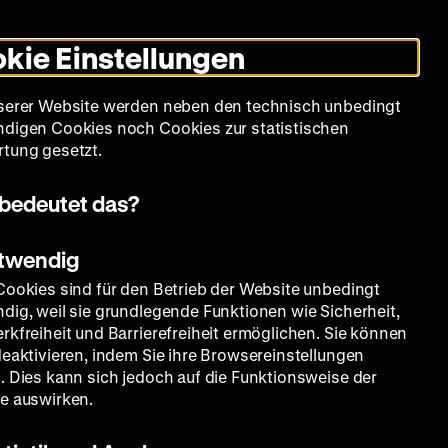
Leichte
Gebärdensprache
Suche
Heute +
Deutsch
Englisch
DHM
Dunklen
De
En
Sprache
Modus
kie Einstellungen
umschalten
Spielplan
Filmreihen
Über uns
serer Website werden neben den technisch unbedingt
digen Cookies noch Cookies zur statistischen
tung gesetzt.
bedeutet das?
otwendig
Cookies sind für den Betrieb der Website unbedingt
dig, weil sie grundlegende Funktionen wie Sicherheit,
rkfreiheit und Barrierefreiheit ermöglichen. Sie können
deaktivieren, indem Sie ihre Browsereinstellungen
. Dies kann sich jedoch auf die Funktionsweise der
e auswirken.