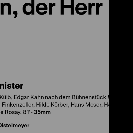
, der Herr
nister
org Külb, Edgar Kahn nach dem Bühnenstück
Fiston
von
i Finkenzeller, Hilde Körber, Hans Moser, Hans
e Rosay, 81'
·
35mm
 Distelmeyer