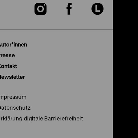
Zu
Zu
Zu
unserer
unserer
unser
Instagram
Facebook
Lette
Autor*innen
Seite
Seite
Seite
Presse
Kontakt
Newsletter
Impressum
Datenschutz
rklärung digitale Barrierefreiheit