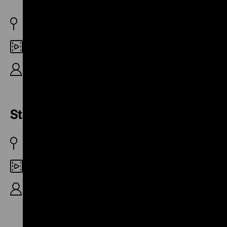
DDR 1974
35mm
R: Rolf Schnabel, Christian Klemke, 33‘
Stadtlandschaften
DDR 1981
35mm
R: Karlheinz Mund, B: Wolfgang Thierse