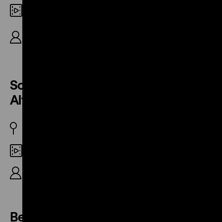
16mm
Redaktion: Klaus-D. Bausdorf, Dieter Harms,
Veronika Otten, 27‘
Sozialistische Rekonstruktion von
Altbau-Wohngebieten
DDR 1973
DCP
R: Günter Wiedenhöft, 8‘
Berlin – Hauptstadt der DDR