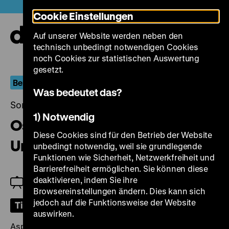
Direkt
Heute +
Cookie Einstellungen
zum
Seiteninhalt
Auf unserer Website werden neben den
springen
Navi
technisch unbedingt notwendigen Cookies
auf-
und
noch Cookies zur statistischen Auswertung
zuk
gesetzt.
Berlin.Dokument
Was bedeutet das?
Sonntag, 26. September 2021, 18.00 Uhr
1) Notwendig
Ost-Berlin: Rekonstruktion und
Diese Cookies sind für den Betrieb der Website
Umgestaltung
unbedingt notwendig, weil sie grundlegende
Funktionen wie Sicherheit, Netzwerkfreiheit und
Barrierefreiheit ermöglichen. Sie können diese
deaktivieren, indem Sie ihre
Jeanpaul Goergen
Browsereinstellungen ändern. Dies kann sich
jedoch auf die Funktionsweise der Website
Tickets
auswirken.
Aspekte des Stadtumbaus in Ost-Berlin.
Menschen