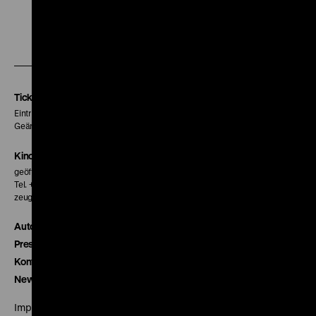
Zu
Zu
Zu
unserer
unserer
unserer
Instagram
Facebook
Letterboxd
Seite
Seite
Seite
Tickets
Eintritt 5 €
Geänderte Preise sind im Programm vermerkt.
Kinokasse
geöffnet 30 Minuten vor Beginn der ersten Vorstellung
Tel. + 49 30 20304-770
zeughauskino@dhm.de
Autor*innen
Presse
Kontakt
Newsletter
Impressum