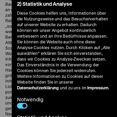
2) Statistik und Analyse
Bauten Kunst
(1972) stellt nicht nur die Baudenkmäler
an der Straße Unter den Linden vor, sondern auch
Diese Cookies helfen uns, Informationen über
zahlreiche Beispiele von Kunst am Bau wie Wandbilder,
die Nutzungsweise und das Besucherverhalten
Reliefs und gestaltete Spielgeräte, die als Elemente der
auf unserer Website zu erhalten. Dadurch
„sozialistischen Umgestaltung der Stadt“ verstanden
können wir unser Angebot kontinuierlich
werden. In den siebziger Jahren gewinnt auch in Ost-
verbessern und an Ihre Bedürfnisse anpassen.
Berlin die Sanierung des vernachlässigten
Sie können die Website auch ohne diese
Altbaubestandes an Bedeutung. Der Lehrfilm
Analyse Cookies nutzen. Durch Klicken auf „Alle
Sozialistische Rekonstruktion von Altbau-
auswählen“ erklären Sie sich einverstanden,
Wohngebieten
(1973) der Bauakademie Berlin
informiert über die Entkernung und Modernisierung
dass wir Cookies zu Analyse-Zwecken setzen.
von Gründerzeitbauten am Prenzlauer Berg.
Berlin –
Das Einverständnis in die Verwendung der
Hauptstadt der DDR
(1974) ist ein Film aus einer
Cookies können Sie jederzeit widerrufen.
größeren Reihe von ähnlich gestalteten
Weitere Informationen zu Cookies auf dieser
Informationsfilmen, die das Baugeschehen im besten
Website finden Sie in unserer
Licht erscheinen lassen. In
Stadtlandschaften
Datenschutzerklärung
und zu uns im
Impressum
.
porträtierte Karlheinz Mund 1981 drei Künstler, die sich
zum einen mit den noch allgegenwärtigen Altbauten
Notwendig
und Brachen (Ost-Berlin), zum anderen mit den
genormten und standardisierten Neubauten (Halle-
Neustadt) auseinandersetzen. Konrad Knebel