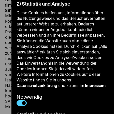
2) Statistik und Analyse
films, Les Films du Losange, WILDart Film, Kurmaca Film,
89' · DCP, OmU, Deutschlandpremiere
Der Österreicher
Diese Cookies helfen uns, Informationen über
Michael Haneke ist einer der bedeutendsten und
die Nutzungsweise und das Besucherverhalten
kontroversesten Filmregisseure Europas. Seine Filme
auf unserer Website zu erhalten. Dadurch
erkunden die Wurzeln der Gewalt in der menschlichen
können wir unser Angebot kontinuierlich
Psyche und stellen zugleich die Faszination in Frage,
verbessern und an Ihre Bedürfnisse anpassen.
die Gewaltszenen gemeinhin auf uns ausüben. Unter
Sie können die Website auch ohne diese
den zahllosen „Making-of“-Filmen gelingt es nur
Analyse Cookies nutzen. Durch Klicken auf „Alle
wenigen wie diesem, einen echten Erkenntnisgewinn
auswählen“ erklären Sie sich einverstanden,
zu vermitteln. Yves Montmayeur hat den Regisseur bei
dass wir Cookies zu Analyse-Zwecken setzen.
fast allen seinen Filmen hinter die Kulissen begleitet
Das Einverständnis in die Verwendung der
und ermöglicht uns nun, die Proben und Dreharbeiten
Cookies können Sie jederzeit widerrufen.
aus nächster Nähe zu verfolgen. Lebhafte Anekdoten
Weitere Informationen zu Cookies auf dieser
von Schauspielern wie Jean-Louis Trintignant und
Isabelle Huppert komplettieren das Porträt Hanekes.
Website finden Sie in unserer
Nach und nach entsteht das Bild von einem
Datenschutzerklärung
und zu uns im
Impressum
.
komplizierten, leidenschaftlichen und
hochprofessionellen Künstler. SO 14.09. um 19 Uhr +
Notwendig
SA 11.10. um 19 Uhr · Zu Gast am 14.09.: Yves
Montmayeur im Gespräch mit Barbara Wurm