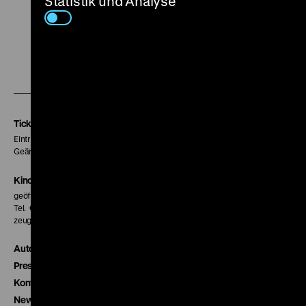
Statistik und Analyse
Zu
Zu
Zu
unserer
unserer
unserer
Instagram
Facebook
Letterboxd
Seite
Seite
Seite
Tickets
Eintritt 5 €
Geänderte Preise sind im Programm vermerkt.
Kinokasse
geöffnet 30 Minuten vor Beginn der ersten Vorstellung
Tel. + 49 30 20304-770
zeughauskino@dhm.de
Autor*innen
Presse
Kontakt
Newsletter