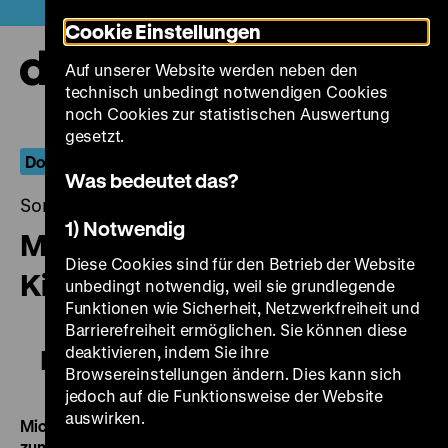
Direkt
Heute +
Cookie Einstellungen
zum
Seiteninhalt
Auf unserer Website werden neben den
springen
Navi
technisch unbedingt notwendigen Cookies
auf-
und
noch Cookies zur statistischen Auswertung
zuk
gesetzt.
Doku.Arts
Was bedeutet das?
Sonntag, 14. September 2014, 19.00 - 00.00 Uhr
1) Notwendig
Michael Haneke: Liebe zum
Diese Cookies sind für den Betrieb der Website
Kino
unbedingt notwendig, weil sie grundlegende
Funktionen wie Sicherheit, Netzwerkfreiheit und
Barrierefreiheit ermöglichen. Sie können diese
deaktivieren, indem Sie ihre
Michael Haneke: Liebe zum Kino
Browsereinstellungen ändern. Dies kann sich
jedoch auf die Funktionsweise der Website
auswirken.
Michael H. Profession: Director / Michael Haneke: Liebe
zum Kino
A/F 2013, R: Yves Montmayeur, P: Crescendo