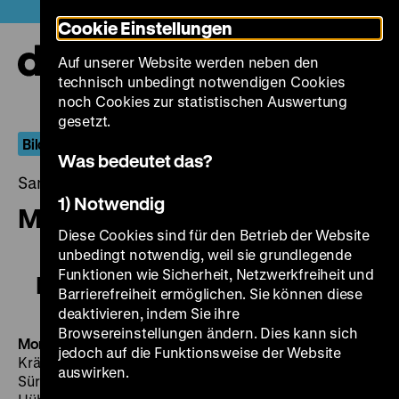
Direkt
Heute +
Cookie Einstellungen
zum
Seiteninhalt
Auf unserer Website werden neben den
springen
Navi
technisch unbedingt notwendigen Cookies
auf-
und
noch Cookies zur statistischen Auswertung
zuk
gesetzt.
Bilder von drüben
Was bedeutet das?
Samstag, 15. Juni 2019, 21.00 - 00.00 Uhr
1) Notwendig
Mord im Märkischen Viertel
Diese Cookies sind für den Betrieb der Website
unbedingt notwendig, weil sie grundlegende
Funktionen wie Sicherheit, Netzwerkfreiheit und
Mord im Märkischen Viertel
Barrierefreiheit ermöglichen. Sie können diese
deaktivieren, indem Sie ihre
Browsereinstellungen ändern. Dies kann sich
Mord im Märkischen Viertel
DDR 1975, R: Helmut
jedoch auf die Funktionsweise der Website
Krätzig, B: Günter Prodöhl, Helmut Krätzig, K: Peter
auswirken.
Süring, M: Helmut Nier, D: Wolfgang Hosfeld, Henry