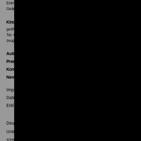
Eintritt 5 €
Geänderte Preise sind im Programm vermerkt.
Kinokasse
geöffnet 30 Minuten vor Beginn der ersten Vorstellung
Tel. + 49 30 20304-770
zeughauskino@dhm.de
Autor*innen
Presse
Kontakt
Newsletter
Impressum
Datenschutz
Erklärung digitale Barrierefreiheit
Deutsches Historisches Museum
Unter den Linden 2
10117 Berlin