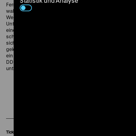
Statistik und Analyse
Fernsehjournalist beitragen. Vorgeblich orientiert an
wahren Begebenheiten, zeigt der Schwarzweißfilm
West-Berlin als Ort des Elends und krasser sozialer
Unterschiede, in dem die herrschenden Kreise unter
einer Decke stecken und man angesichts
schießfreudiger Ordnungshüter seines Lebens nicht
sicher ist. Was das Treiben von Spitzeln und einer
gelenkten Justiz angeht, vertrauten die Filmemacher
ein weiteres Mal darauf, dass die Zuschauer in der
DDR keine Parallelen zu den Verhältnissen zogen,
unter denen sie lebten. (gym)
Zu
Zu
Zu
unserer
unserer
unserer
Instagram
Facebook
Letterboxd
Seite
Seite
Seite
Tickets