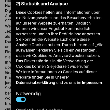
Hübchen, Peter Reusse, Friederike Aust, Dieter Franke,
2) Statistik und Analyse
Norbert Christian, Otto Mellies, Volkmar Kleinert, 81’
·
Digital SD
SA 15.06. um 21 Uhr
·
Einführung: Jan Gympel
Diese Cookies helfen uns, Informationen über
Auf die westliche Entspannungspolitik reagierte die
die Nutzungsweise und das Besucherverhalten
SED mit verstärkter Abgrenzung gegenüber dem
auf unserer Website zu erhalten. Dadurch
Westen: Statt der Wiedervereinigung wurde nun die
können wir unser Angebot kontinuierlich
„eigenständige Nation DDR“ propagiert und so getan,
verbessern und an Ihre Bedürfnisse anpassen.
als wäre die BRD beliebiges Ausland.
Sie können die Website auch ohne diese
Dementsprechend tauchte sie in der fiktionalen Film-
Analyse Cookies nutzen. Durch Klicken auf „Alle
und Fernsehproduktion der DDR nur noch selten auf.
auswählen“ erklären Sie sich einverstanden,
Eine völlig in Vergessenheit geratene Ausnahme ist
dass wir Cookies zu Analyse-Zwecken setzen.
dieser Teil der TV-Reihe
Kriminalfälle ohne Beispiel
, der
Das Einverständnis in die Verwendung der
in West-Berlins nördlicher Trabantenstadt spielt: Als
Cookies können Sie jederzeit widerrufen.
dort das einzige Jugendzentrum aus kommerziellen
Weitere Informationen zu Cookies auf dieser
Gründen geschlossen werden soll, kommt es zu
Website finden Sie in unserer
Protesten. In einer Kurzschlusshandlung erschießt ein
Datenschutzerklärung
und zu uns im
Impressum
.
junger Spitzel des Verfassungsschutzes, zugleich
Sohn eines Stadtrats, einen Jugendlichen aus einer
benachbarten Obdachlosensiedlung. Polizei und Justiz
Notwendig
wollen den Fall lautlos erledigen und machen den
Bruder des Getöteten, der Aufklärung verlangt, selbst
zum Täter, wozu ein Sozialarbeiter und ein