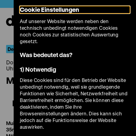
Direkt
Heute +
Cookie Einstellungen
zum
Seiteninhalt
Auf unserer Website werden neben den
springen
Navi
technisch unbedingt notwendigen Cookies
auf-
und
noch Cookies zur statistischen Auswertung
zuk
gesetzt.
Des Morgens helle Schwingen
Was bedeutet das?
Donnerstag, 07. Dezember 2017, 20.00 - 00.00
Uhr
1) Notwendig
Muisto
Diese Cookies sind für den Betrieb der Website
unbedingt notwendig, weil sie grundlegende
Funktionen wie Sicherheit, Netzwerkfreiheit und
Barrierefreiheit ermöglichen. Sie können diese
Muisto
deaktivieren, indem Sie ihre
Browsereinstellungen ändern. Dies kann sich
jedoch auf die Funktionsweise der Website
Muisto
Memory FIN 1987, R: Peter von Bagh, 118‘
·
auswirken.
35mm,
OmeU
DO 07.12. um 20 Uhr
·
Einführung: Olaf
Möller
Der finnische Bürgerkrieg, ausgebrochen gleich