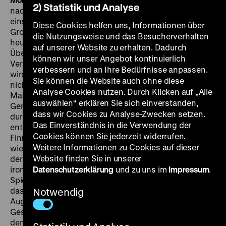
2) Statistik und Analyse
nach der unilateralen Unabhängigkeitserklärung des
einstigen Großfürstentums von Russland in Folge der
Diese Cookies helfen uns, Informationen über
Großen Sozialistischen Oktoberrevolution, ist bis
die Nutzungsweise und das Besucherverhalten
heute ein kollektives Trauma – am Rande zum Tabu.
auf unserer Website zu erhalten. Dadurch
Über die Hintergründe des Bürgerkriegs wie dessen
können wir unser Angebot kontinuierlich
Verlauf, den Riss zwischen den Roten und den Weißen
verbessern und an Ihre Bedürfnisse anpassen.
wird bevorzugt in vagen Phrasen gesprochen, wenn
Sie können die Website auch ohne diese
nicht gleich ganz geschwiegen. Man weiß, dass es
Analyse Cookies nutzen. Durch Klicken auf „Alle
Massaker gab und Konzentrationslager; dass Familien,
auswählen“ erklären Sie sich einverstanden,
Gemeinden, Landstriche innerlich zerrissen wurden
dass wir Cookies zu Analyse-Zwecken setzen.
durch die Ereignisse. Man weiß auch, wer den Krieg
Das Einverständnis in die Verwendung der
entschieden hat: das Deutsche Reich durch die
Cookies können Sie jederzeit widerrufen.
Finnlandintervention. Aber wer in Deutschland
Weitere Informationen zu Cookies auf dieser
wiederum wüsste davon? Bewegtbilddokumente aus
Website finden Sie in unserer
der Zeit selbst gibt es kaum. Das Gros stammt bitter-
ironischerweise aus deutschen Beständen. Der
Datenschutzerklärung
und zu uns im
Impressum
.
Spielfilm, seinerseits, wagte sich nur sehr selten an
das Thema.
Muisto
entstand im wohl letzten
Notwendig
Augenblick, da Zeitzeugengespräche zu diesem Stück
Geschichte noch sinnstiftend möglich waren. Worte,
denen man oft anmerkt, wie lange sie schon