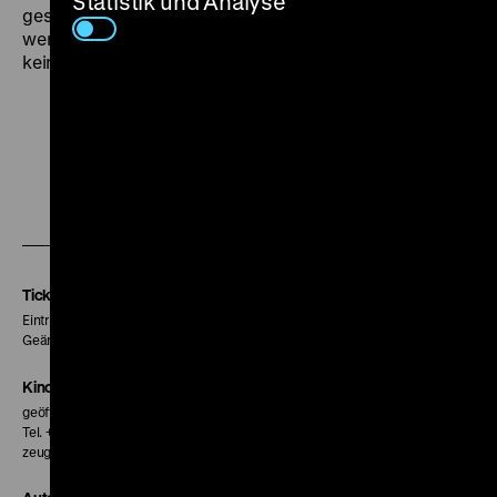
Statistik und Analyse
gesprochen, für die Nachwelt zu Protokoll gegeben
werden wollten, müssen hier jene Bilder evozieren, die
kein Kameramann machte. (om)
Zu
Zu
Zu
unserer
unserer
unserer
Instagram
Facebook
Letterboxd
Seite
Seite
Seite
Tickets
Eintritt 5 €
Geänderte Preise sind im Programm vermerkt.
Kinokasse
geöffnet 30 Minuten vor Beginn der ersten Vorstellung
Tel. + 49 30 20304-770
zeughauskino@dhm.de