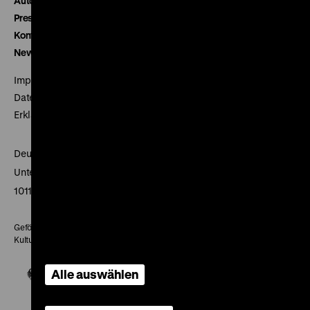
Autor*innen
Presse
Kontakt
Newsletter
Impressum
Datenschutz
Erklärung digitale Barrierefreiheit
Deutsches Historisches Museum
Unter den Linden 2
10117 Berlin
Gefördert mit Mitteln des Beauftragten der Bundesregierung für
Kultur und Medien
Alle auswählen