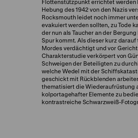
Flottenstützpunkt errichtet werden
Hebung des 1942 von den Nazis verse
Rocksmouth leidet noch immer unter 
evakuiert werden sollten, zu Tode k
der nun als Taucher an der Bergung b
Spur kommt. Als dieser kurz darauf 
Mordes verdächtigt und vor Gericht 
Charakterstudie verkörpert von Gün
Schweigen der Beteiligten zu dur
welche Wedel mit der Schiffskatastr
geschickt mit Rückblenden arbeite
thematisiert die Wiederaufrüstung 
kolportagehafter Elemente zu bedie
kontrastreiche Schwarzweiß-Fotogr