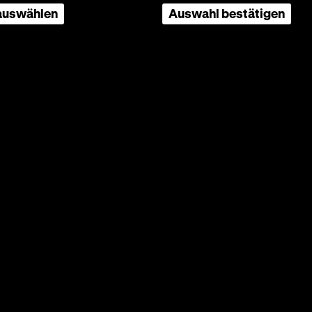
l die
 auswählen
Auswahl bestätigen
instadt.
gland
l Smith,
f die
man des
che
hüllen,
, ein
 Sühne,
sich