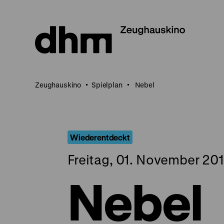
Direkt
zum
Seiteninhalt
springen
Zeughauskino
Spielplan
Nebel
Wiederentdeckt
Freitag, 01. November 201
Nebel