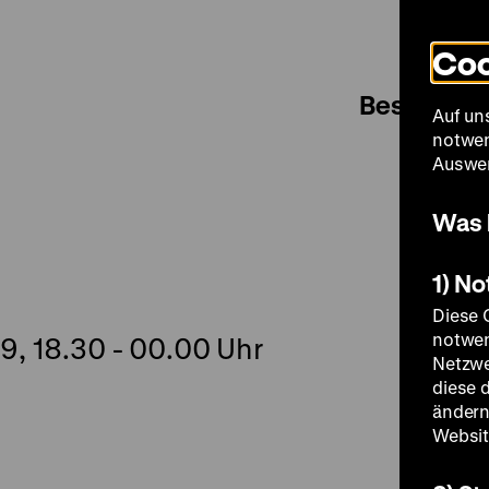
Coo
Besuch
Auf un
notwen
Auswer
Was 
1) N
Diese 
notwen
9, 18.30 - 00.00 Uhr
Netzwe
diese 
ändern
Websit