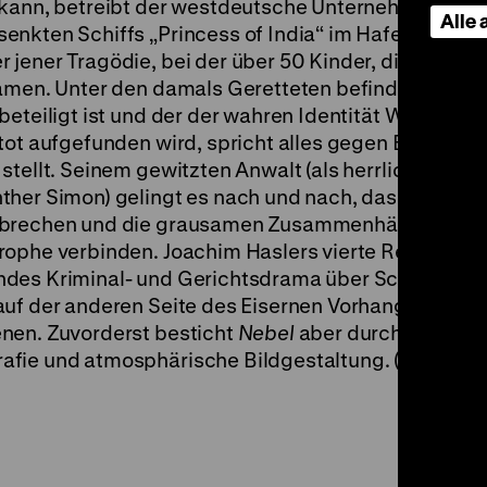
 kann, betreibt der westdeutsche Unternehmer Wede
Alle
nkten Schiffs „Princess of India“ im Hafen der Kle
jener Tragödie, bei der über 50 Kinder, die aus En
amen. Unter den damals Geretteten befindet sich Bil
eteiligt ist und der der wahren Identität Wedels au
tot aufgefunden wird, spricht alles gegen Bill, den 
stellt. Seinem gewitzten Anwalt (als herrliche
ther Simon) gelingt es nach und nach, das anfängli
chbrechen und die grausamen Zusammenhänge zu ent
ophe verbinden. Joachim Haslers vierte Regiearbeit
ndes Kriminal- und Gerichtsdrama über Schuld und
auf der anderen Seite des Eisernen Vorhangs, ohne 
nen. Zuvorderst besticht
Nebel
aber durch seine
afie und atmosphärische Bildgestaltung. (mw)