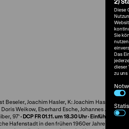
2) St
Diese 
Nutzun
Websit
kontin
Sie kö
nutzen.
einver
Das Ei
jederz
dieser
zu uns
Notw
st Beseler, Joachim Hasler, K: Joachim Hasler, Helm
Stati
: Doris Weikow, Eberhard Esche, Johannes Arpe, Gü
ber, 97'
· DCP
FR 01.11. um 18.30 Uhr · Einführung: Mir
he Hafenstadt in den frühen 1960er Jahren: Damit 