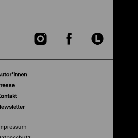
Zu
Zu
Zu
unserer
unserer
unser
Instagram
Facebook
Lette
Autor*innen
Seite
Seite
Seite
Presse
Kontakt
Newsletter
Impressum
Datenschutz