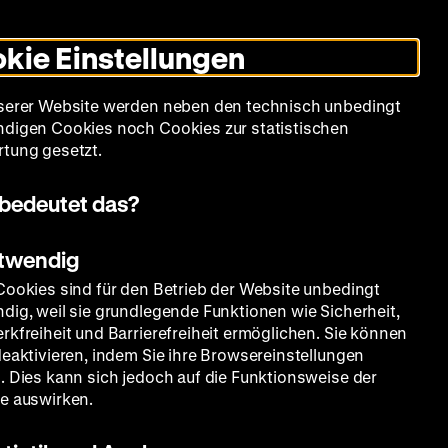
Leichte
Gebärdensprache
Suche
Heute +
Deutsch
Englisch
DHM
Dunklen
De
En
Sprache
Modus
kie Einstellungen
umschalten
Spielplan
Filmreihen
Über uns
serer Website werden neben den technisch unbedingt
digen Cookies noch Cookies zur statistischen
tung gesetzt.
bedeutet das?
otwendig
Cookies sind für den Betrieb der Website unbedingt
dig, weil sie grundlegende Funktionen wie Sicherheit,
rkfreiheit und Barrierefreiheit ermöglichen. Sie können
deaktivieren, indem Sie ihre Browsereinstellungen
. Dies kann sich jedoch auf die Funktionsweise der
e auswirken.