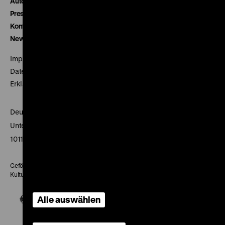
Autor*innen
Presse
Kontakt
Newsletter
Impressum
Datenschutz
Erklärung digitale Barrierefreiheit
Deutsches Historisches Museum
Unter den Linden 2
10117 Berlin
Gefördert mit Mitteln des Beauftragten der Bundesregierung für
Kultur und Medien
Alle auswählen