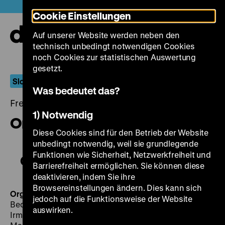
Direkt
Heute +
Cookie Einstellungen
zum
Seiteninhalt
Auf unserer Website werden neben den
springen
Navi
technisch unbedingt notwendigen Cookies
auf-
und
noch Cookies zur statistischen Auswertung
zuk
gesetzt.
Slowakische Neue Welle
Was bedeutet das?
Freitag, 23. September 2016, 21.00 - 00.00 Uhr
1) Notwendig
Organ / Die Orgel
Diese Cookies sind für den Betrieb der Website
unbedingt notwendig, weil sie grundlegende
Funktionen wie Sicherheit, Netzwerkfreiheit und
Organ / Die Orgel
Barrierefreiheit ermöglichen. Sie können diese
deaktivieren, indem Sie ihre
Browsereinstellungen ändern. Dies kann sich
Organ
Die Orgel
CSSR 1964, R: Štefan Uher, B: Alfonz
jedoch auf die Funktionsweise der Website
Bednár, K: Stanislav Szomolányi, D: František Bubík,
auswirken.
Irma Bárdyová, Kamil Marek, Jozef Hodorovský, Hana