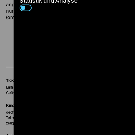
Statistik und Analyse
angesiedelte Allegorie über das Spitzelwesen ließ sich
nur zu gut auf die Verhältnisse in der CSSR übertragen.
(om)
Zu
Zu
Zu
unserer
unserer
unserer
Instagram
Facebook
Letterboxd
Seite
Seite
Seite
Tickets
Eintritt 5 €
Geänderte Preise sind im Programm vermerkt.
Kinokasse
geöffnet 30 Minuten vor Beginn der ersten Vorstellung
Tel. + 49 30 20304-770
zeughauskino@dhm.de