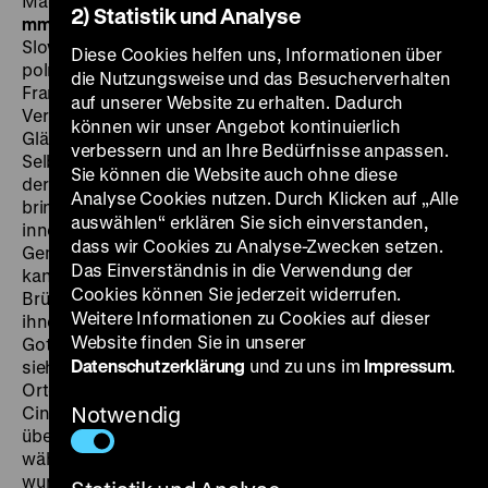
Maciuchová, Tomás Tobák, Luisa Grossová, 99‘
·
35
2) Statistik und Analyse
mm, OmU
FR 23.09. um 21 Uhr + DI 27.09. um 20 Uhr
Der
Slowakische Staat, im Zweiten Weltkrieg. Ein
Diese Cookies helfen uns, Informationen über
polnischer Deserteur findet in einem
die Nutzungsweise und das Besucherverhalten
Franziskanerkloster Zuflucht – oder zumindest ein
auf unserer Website zu erhalten. Dadurch
Versteck, fürs Erste. Denn diese Gemeinschaft der
können wir unser Angebot kontinuierlich
Gläubigen und Dienenden ist bei weitem nicht so von
verbessern und an Ihre Bedürfnisse anpassen.
Selbstlosigkeit und Barmherzigkeit geprägt, wie sich
Sie können die Website auch ohne diese
der Orden das vorstellt. Eine Gabe des Gesuchten
Analyse Cookies nutzen. Durch Klicken auf „Alle
bringt die Widersprüche und Spannungen nicht nur
auswählen“ erklären Sie sich einverstanden,
innerhalb des Klosters, sondern auch innerhalb der
dass wir Cookies zu Analyse-Zwecken setzen.
Gemeinde, zu der es gehört, ans Tageslicht. Der Mann
Das Einverständnis in die Verwendung der
kann wunderbar die Orgel spielen. Im Kloster sind viele
Cookies können Sie jederzeit widerrufen.
Brüder davon überzeugt, dass das Spiel des Fremden
Weitere Informationen zu Cookies auf dieser
ihnen und ihren Schutzbefohlenen auf dem Weg zu
Website finden Sie in unserer
Gott helfen wird. Der Gemeindeorganist hingegen
Datenschutzerklärung
und zu uns im
Impressum
.
sieht seine Existenz und Bedeutung innerhalb des
Ortes bedroht. Ein Meisterwerk des S/W-
Cinemascope-Kinos von strenger Schwere und einer
Notwendig
überwältigenden ornamentalen Schönheit, das
während der „Normalisierung” ins Regal verbannt
wurde. Wen wundert es: Štefan Uhers im Hlinka-Staat