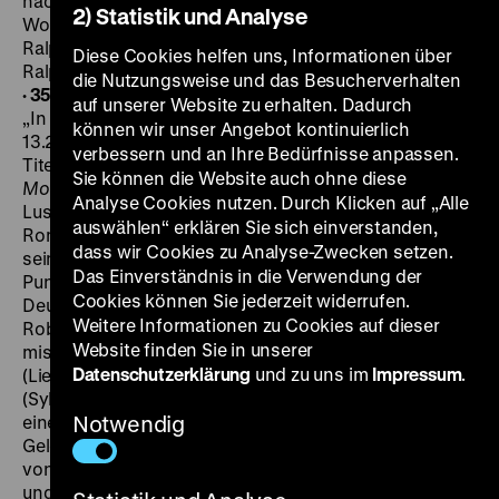
nach dem gleichnamigen Roman von Ludwig von
2) Statistik und Analyse
Wohl, K: Carl Drews, M: Werner Bochmann, Liedtexte:
Ralph Maria Siegel, D: Attila Hörbiger, Lien Deyers,
Diese Cookies helfen uns, Informationen über
Ralph Arthur Roberts, Sybille Schmitz, Oskar Sima, 88’
die Nutzungsweise und das Besucherverhalten
·
35mm
FR 01.12. um 18.30 Uhr · Einführung: Oliver Hanley
auf unserer Website zu erhalten. Dadurch
„In jeder Kunst ein ganzer Kerl“ (
Sport-Tagblatt
[Wien],
können wir unser Angebot kontinuierlich
13.2.1935): Der beliebte Attila Hörbiger spielt die
verbessern und an Ihre Bedürfnisse anpassen.
Titelfigur in diesem von Karlheinz Martin (
Von
Sie können die Website auch ohne diese
Morgens bis Mitternacht
) inszenierten „Kriminal-
Analyse Cookies nutzen. Durch Klicken auf „Alle
Lustspiel“, basierend auf dem 1929 erschienenen
auswählen“ erklären Sie sich einverstanden,
Roman von Ludwig von Wohl. Acht Jahre nachdem
dass wir Cookies zu Analyse-Zwecken setzen.
sein Onkel ihn nach Amerika verbannt hat, kehrt
Das Einverständnis in die Verwendung der
Punks, ein Lausbub in erwachsener Gestalt, nach
Cookies können Sie jederzeit widerrufen.
Deutschland zurück. Während der Onkel (Ralph Arthur
Weitere Informationen zu Cookies auf dieser
Roberts) sich seinem verlorenen Neffen gegenüber
Website finden Sie in unserer
misstrauisch verhält, freut sich seine Cousine Marlis
Datenschutzerklärung
und zu uns im
Impressum
.
(Lien Deyers) über Punks Rückkehr. Als ein Gaunerpaar
(Sybille Schmitz und Oskar Sima) den Juwelier-Onkel in
eine Betrugsgeschichte verwickelt, erhält Punks die
Notwendig
Gelegenheit, seine Tüchtigkeit zu beweisen. Ludwig
von Wohl (1903-1961) war seinerzeit ein produktiver
und populärer Schriftsteller. Zwischen 1926 und 1936