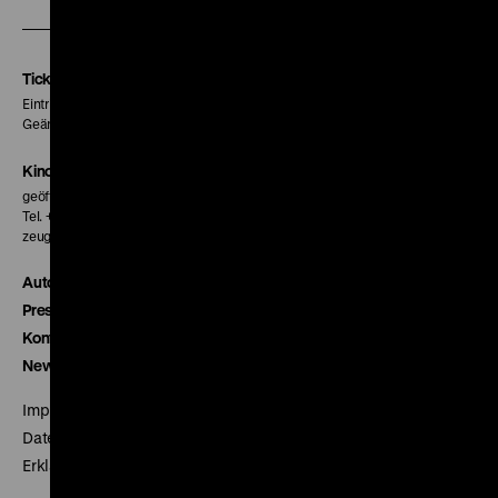
unserer
unserer
unserer
Instagram
Facebook
Letterboxd
Seite
Seite
Seite
Tickets
Eintritt 5 €
Geänderte Preise sind im Programm vermerkt.
Kinokasse
geöffnet 30 Minuten vor Beginn der ersten Vorstellung
Tel. + 49 30 20304-770
zeughauskino@dhm.de
Autor*innen
Presse
Kontakt
Newsletter
Impressum
Datenschutz
Erklärung digitale Barrierefreiheit