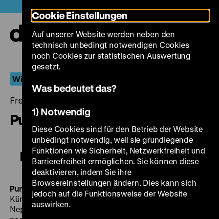
Direkt
Heute +
Cookie Einstellungen
zum
Seiteninhalt
Auf unserer Website werden neben den
springen
Navi
technisch unbedingt notwendigen Cookies
auf-
und
noch Cookies zur statistischen Auswertung
zuk
gesetzt.
Wiederentdeckt
Was bedeutet das?
Freitag, 01. Dezember 2017, 18.30 - 00.00 Uhr
1) Notwendig
Punks kommt aus Amerika
Diese Cookies sind für den Betrieb der Website
unbedingt notwendig, weil sie grundlegende
Funktionen wie Sicherheit, Netzwerkfreiheit und
Punks kommt aus Amerika
Barrierefreiheit ermöglichen. Sie können diese
deaktivieren, indem Sie ihre
Browsereinstellungen ändern. Dies kann sich
Punks kommt aus Amerika
D 1935, R: Karlheinz Martin,
jedoch auf die Funktionsweise der Website
Künstlerische Oberleitung/Produzent: Robert
auswirken.
Neppach, B: Walter Jerven, Curt J. Braun [ungenannt]