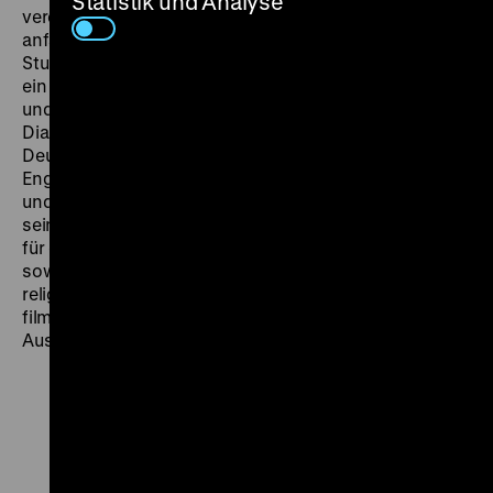
Statistik und Analyse
veröffentlichte er mehr als 30 Romane. Nach
anfänglichen Drehbuchversuchen in der
Stummfilmzeit fand von Wohl schließlich im Tonfilm
ein zweites Metier. Zudem lieferten seine abenteuer-
und spannungsreichen Romane voller peppiger
Dialoge einen idealen Kinostoff, zwölf wurden in
Deutschland verfilmt. 1936 emigrierte von Wohl nach
England, wo er sich in „Louis de Wohl“ umbenannte
und beruflich neu orientierte. Heute ist er vor allem für
seine kontroverse Tätigkeit als astrologischer Berater
für den britischen Geheimdienst im Zweiten Weltkrieg
sowie für seine Nachkriegsromane, hauptsächlich
religiöser Natur, bekannt. Sein literarisches wie auch
filmisches Vorkriegswerk ist bis auf wenige
Ausnahmen weitgehend in Vergessenheit geraten. (oh)
Zu
Zu
Zu