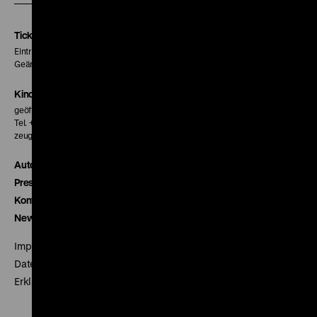
Instagram
Facebook
Letterboxd
Seite
Seite
Seite
Tickets
Eintritt 5 €
Geänderte Preise sind im Programm vermerkt.
Kinokasse
geöffnet 30 Minuten vor Beginn der ersten Vorstellung
Tel. + 49 30 20304-770
zeughauskino@dhm.de
Autor*innen
Presse
Kontakt
Newsletter
Impressum
Datenschutz
Erklärung digitale Barrierefreiheit