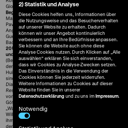
Rosalba Curatola, Aldo Fruttuosi, Martina
2) Statistik und Analyse
Gionfriddo, 6’
·
DCP, OmeU
Quei loro incontri
Jene ihre
Begegnungen
I/F 2006, R/B: Danièle Huillet, Jean-
Diese Cookies helfen uns, Informationen über
Marie Straub, nach
Dialoghi con Leucò
von Cesare
die Nutzungsweise und das Besucherverhalten
Pavese, K: Renato Berta, T: Jean-Pierre Duret, D:
auf unserer Website zu erhalten. Dadurch
Angela Nugara, Vittorio Vigneri, Grazia Orsi, Romano
können wir unser Angebot kontinuierlich
Guelfi, Giovanna Daddi, Dario Marconcini, Andrea
verbessern und an Ihre Bedürfnisse anpassen.
Bacci, Andrea Balducci, 68’
·
35mm,
OmU
MI 01.11. um
Sie können die Website auch ohne diese
20 Uhr
·
Einführung: Ted Fendt
·
Zu Gast: Giovanna Daddi
Analyse Cookies nutzen. Durch Klicken auf „Alle
und Dario Marconcini (Teatro Comunale di Buti)
Incantati
auswählen“ erklären Sie sich einverstanden,
(Bezaubert) ist eine Montage von alternativen Takes
dass wir Cookies zu Analyse-Zwecken setzen.
der Schluss-Szene von
Umiliati
, 2002, von
Das Einverständnis in die Verwendung der
Huillet/Straub. (aw) Grundlage von
Quei loro incontri
Cookies können Sie jederzeit widerrufen.
sind die letzten fünf Dialoge aus Cesare Paveses
Weitere Informationen zu Cookies auf dieser
Dialoghi con Leucò
von 1947. Bereits in
Dalla Nube alla
Website finden Sie in unserer
Resistenza
von 1978 hatten Huillet und Straub sechs
Datenschutzerklärung
und zu uns im
Impressum
.
von ihnen inszeniert: Dialoge zwischen antiken
Göttern, Halbgöttern, Mischwesen, Menschen.
„Warum? Weil: Der Mythos ist nicht etwas
Notwendig
Willkürliches, sondern eine Pflanzstätte der Symbole,
ihm ist ein eigener Kern an Bedeutungen vorbehalten,
der durch nichts anderes wiedergegeben werden