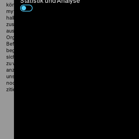
Statistik und Analyse
könnte. Wenn wir einen Eigennamen, eine Geste, ein
mythisches Wunder wiederholen, drücken wir in einer
halben Zeile, in wenigen Silben, einen
zusammengesetzten und komprimierten Sachverhalt
aus, das Mark der Realität, das einen ganzen
Organismus der Leidenschaft, der menschlichen
Befindlichkeit belebt und nährt – einen ganzen
begrifflichen Zusammenhang. […] Wir wissen, daß die
sicherste – und die schnellste – Art sich in Erstaunen
zu versetzen ist, einen selben Gegenstand starr
anzuschauen. Eines schönen Tages – o Wunder – wird
uns dieser Gegenstand erscheinen, als hätten wir ihn
noch nie zuvor gesehen.“ (Huillet und Straub, Pavese
zitierend) (mn)
Zu
Zu
Zu
unserer
unserer
unserer