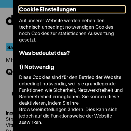
Direkt
Heute +
Cookie Einstellungen
zum
Seiteninhalt
Auf unserer Website werden neben den
springen
Navi
technisch unbedingt notwendigen Cookies
auf-
und
noch Cookies zur statistischen Auswertung
zuk
gesetzt.
Sagen Sie's den Steinen
Was bedeutet das?
Mittwoch, 01. November 2017, 20.00 - 00.00 Uhr
1) Notwendig
Quei loro incontri
Diese Cookies sind für den Betrieb der Website
unbedingt notwendig, weil sie grundlegende
Funktionen wie Sicherheit, Netzwerkfreiheit und
Quei loro incontri
Barrierefreiheit ermöglichen. Sie können diese
deaktivieren, indem Sie ihre
Browsereinstellungen ändern. Dies kann sich
Incantati
I/F 2002, R/B: Danièle Huillet, Jean-Marie
jedoch auf die Funktionsweise der Website
Straub, aus
Umiliati
nach
Le donne di Messina
von Elio
auswirken.
Vittorini, K: Renato Berta, T: Jean-Pierre Duret, D: