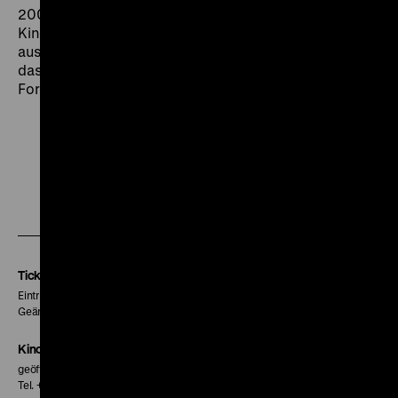
2008 entschloss sich Schocher, den Film erneut ins
Kino zu bringen, „als Director's Cut, der
ausnahmsweise nicht länger, sondern kürzer ist als
das Original:
Reisender Krieger
in der klaren, präzisen
Form, von der ich immer geträumt habe.“ (hb)
Zu
Zu
Zu
unserer
unserer
unserer
Instagram
Facebook
Letterboxd
Seite
Seite
Seite
Tickets
Eintritt 5 €
Geänderte Preise sind im Programm vermerkt.
Kinokasse
geöffnet 30 Minuten vor Beginn der ersten Vorstellung
Tel. + 49 30 20304-770