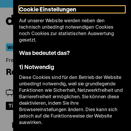
Direkt
Heute +
Cookie Einstellungen
zum
Seiteninhalt
Auf unserer Website werden neben den
springen
Navi
technisch unbedingt notwendigen Cookies
auf-
und
noch Cookies zur statistischen Auswertung
zuk
gesetzt.
Wiederentdeckt
Was bedeutet das?
Freitag, 02. Dezember 2022, 19.00 Uhr
1) Notwendig
Reisender Krieger
Diese Cookies sind für den Betrieb der Website
unbedingt notwendig, weil sie grundlegende
Funktionen wie Sicherheit, Netzwerkfreiheit und
Hannes Brühwiler
Barrierefreiheit ermöglichen. Sie können diese
deaktivieren, indem Sie ihre
Tickets
Browsereinstellungen ändern. Dies kann sich
jedoch auf die Funktionsweise der Website
auswirken.
Reisender Krieger