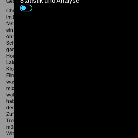
Statistik und Analyse
Gespräch.
Christian Schocher, langjähriger Betreiber eines Kinos
im Engadin und Regisseur eines schmalen, ungemein
faszinierenden Werkes, drehte mit seinem dritten Film
ein monumentales Doppelportrait: Das eines Mannes
ohne Vornamen, der schlecht gelaunt durch die
Schweiz reist, sowie das Abbild eines Landes, das sich
ganz in Grau präsentiert. Die Handlung basiert lose auf
Homers Odyssee und zusammen mit den
Laiendarsteller*innen und dem Kameramann Clemens
Klopfenstein improvisierte Schicher große Teile des
Films. „Wir erfanden jeden Tag und jede Nacht neu,
was wir drehen wollen und wie das aussehen soll. Für
mich ist es sozusagen ein neuer Filmstil, den wir
während den Dreharbeiten entwickelt und erfunden
haben.“ (Christian Schocher) Im Zentrum steht dabei
der Hauptdarsteller Willy Ziegler, den Schocher per
Zufall in einer Kneipe kennengelernt hatte. Im
Trenchcoat fährt dieser durch die Schweiz, ein
mürrischer Beobachter, der, in den Worten von Karsten
Witte, sowohl Voyageur als auch Voyeur ist.