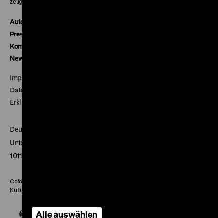
zeughauskino@dhm.de
Autor*innen
Presse
Kontakt
Newsletter
Impressum
Datenschutz
Erklärung digitale Barrierefreiheit
Deutsches Historisches Museum
Unter den Linden 2
10117 Berlin
Gefördert mit Mitteln des Beauftragten der Bundesregierung für
Kultur und Medien
Alle auswählen