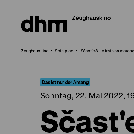
Direkt
zum
Seiteninhalt
springen
Zeughauskino
Spielplan
Sčast'e & Le train on march
Das ist nur der Anfang
Sonntag, 22. Mai 2022, 1
Sčast'