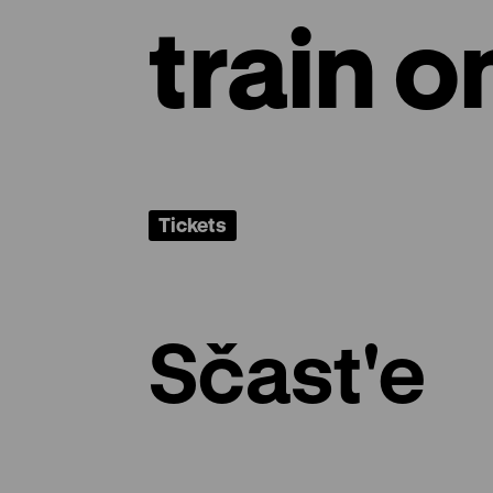
train 
Tickets
Sčast'e