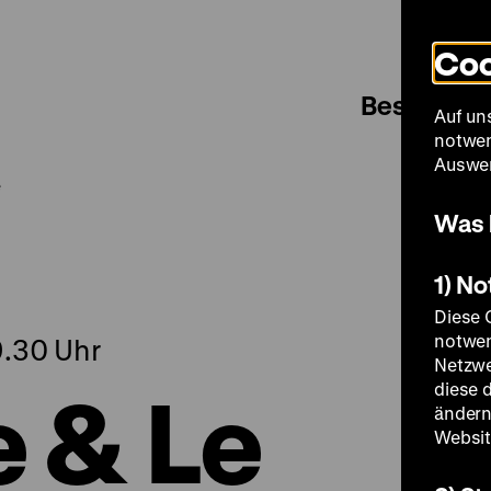
Coo
Besuch
Auf un
notwen
Auswer
e
Was 
1) N
Diese 
notwen
9.30 Uhr
Netzwe
e & Le
diese 
ändern
Websit