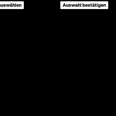
 auswählen
Auswahl bestätigen
OmeU
Lydia Nenasheva, P:
n
 der
bilen
ast'e
 suchen,
er
lektivs