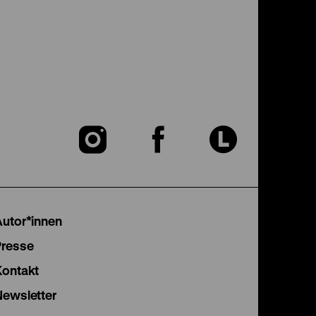
Zu
Zu
Zu
unserer
unserer
unser
Instagram
Facebook
Lette
Autor*innen
Seite
Seite
Seite
Presse
Kontakt
Newsletter