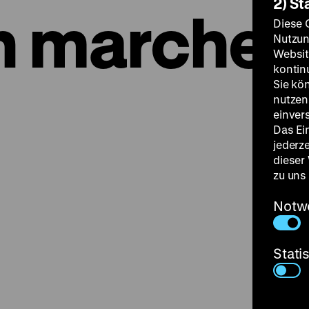
2) St
on marche
Diese 
Nutzun
Websit
kontin
Sie kö
nutzen.
einver
Das Ei
jederz
dieser
zu uns
Notw
Stati