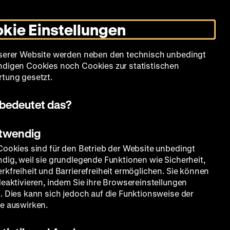
Leichte
Gebärdensprache
Suche
Heute +
Deutsch
Englisch
DHM
Dunklen
De
En
Sprache
Modus
kie Einstellungen
umschalten
Spielplan
Filmreihen
Über uns
serer Website werden neben den technisch unbedingt
digen Cookies noch Cookies zur statistischen
tung gesetzt.
bedeutet das?
otwendig
Cookies sind für den Betrieb der Website unbedingt
dig, weil sie grundlegende Funktionen wie Sicherheit,
rkfreiheit und Barrierefreiheit ermöglichen. Sie können
deaktivieren, indem Sie ihre Browsereinstellungen
. Dies kann sich jedoch auf die Funktionsweise der
e auswirken.