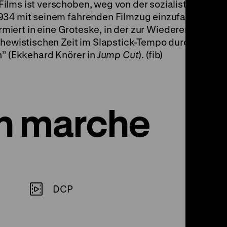
 Films ist verschoben, weg von der sozialistischen Re
1934 mit seinem fahrenden Filmzug einzufangen be
formiert in eine Groteske, in der zur Wiedererkennbar
schewistischen Zeit im Slapstick-Tempo durch Berge
n” (Ekkehard Knörer in
Jump Cut
). (fib)
en marche
DCP