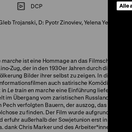
Alle
DCP
leb Trojanski, D: Pyotr Zinoviev, Yelena Yegorova, 
en marche
ist eine Hommage an das Filmschaffen vo
o-Zug, der in den 1930er Jahren durch die Provinz
lkerung Bilder ihrer selbst zu zeigen. In diesem mo
Informationsfilmen auch satirische Komödien wie
Sč
 in
Le train en marche
eine Einführung liefert. Die
t im Übergang vom zaristischen Russland in die
 Pech verfolgten Bauern, der auszog, das Glück zu
Kolchose zu finden. Der Film wurde aufgrund seiner
d erfuhr außerhalb der Sowjetunion erst in den 1970
. dank Chris Marker und des Arbeiter*innen-Filmkol