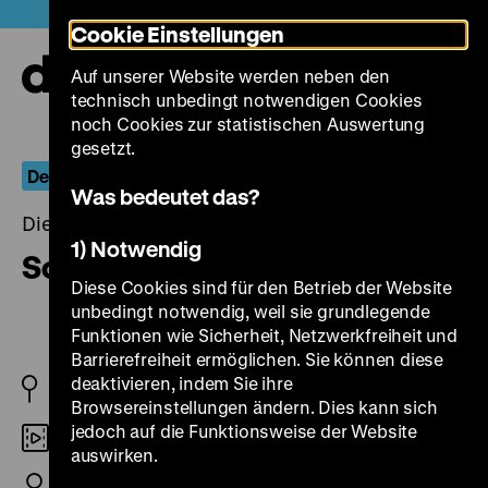
Direkt
Heute +
Cookie Einstellungen
zum
Seiteninhalt
Auf unserer Website werden neben den
springen
Navi
technisch unbedingt notwendigen Cookies
auf-
und
noch Cookies zur statistischen Auswertung
zuk
gesetzt.
Der globale Krieg
Was bedeutet das?
Dienstag, 15. Juli 2014, 20.00 - 00.00 Uhr
1) Notwendig
Schlachtenbummel
Diese Cookies sind für den Betrieb der Website
unbedingt notwendig, weil sie grundlegende
Funktionen wie Sicherheit, Netzwerkfreiheit und
Barrierefreiheit ermöglichen. Sie können diese
deaktivieren, indem Sie ihre
BRD 1980
Browsereinstellungen ändern. Dies kann sich
jedoch auf die Funktionsweise der Website
16mm
auswirken.
R/B: Thomas Frickel, 120‘