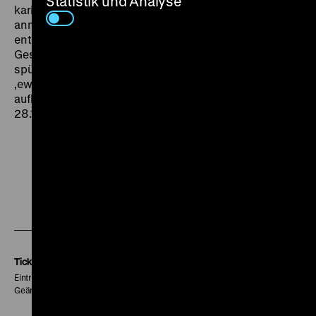
Statistik und Analyse
karikierenden, gelegentlich kabarettistisch
anmutenden Szenen (...). Das Resultat: eine
entlarvende Collage zur deutschen, zur europäischen
Geschichte. Entlarvend deshalb, weil immer wieder
spürbar wurde, wie das vermeintlich absterbende
‚ewig Gestrige’ in immer wieder neuem Gewand
auflebt.“ (Hans Heinrich Obuch,
Süddeutsche Zeitung
,
28.12.1989) (ps)
Zu
Zu
Zu
unserer
unserer
unserer
Instagram
Facebook
Letterboxd
Seite
Seite
Seite
Tickets
Eintritt 5 €
Geänderte Preise sind im Programm vermerkt.