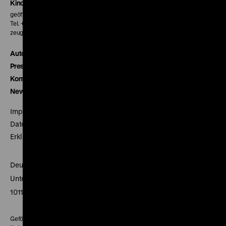
Kinokasse
geöffnet 30 Minuten vor Beginn der ersten Vorstellung
Tel. + 49 30 20304-770
zeughauskino@dhm.de
Autor*innen
Presse
Kontakt
Newsletter
Impressum
Datenschutz
Erklärung digitale Barrierefreiheit
Deutsches Historisches Museum
Unter den Linden 2
10117 Berlin
Gefördert mit Mitteln des Beauftragten der Bundesregierung für