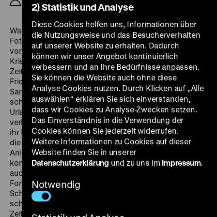
2) Statistik und Analyse
Diese Cookies helfen uns, Informationen über
Was bleibt 70 Jahre später vom Krieg? Erinnerungen,
die Nutzungsweise und das Besucherverhalten
Fotos und Postkarten, Patronenhülsen und Splitter
auf unserer Website zu erhalten. Dadurch
von Granaten in einem Acker. Ausgehend vom
können wir unser Angebot kontinuierlich
Kriegstagebuch seines Großvaters hat Thomas Frickel
verbessern und an Ihre Bedürfnisse anpassen.
Zeitzeugen befragt, sich auf die Schlachtfelder und
Sie können die Website auch ohne diese
Friedhöfe in Belgien und Frankreich begeben, mit
Analyse Cookies nutzen. Durch Klicken auf „Alle
Sammlern von Waffen und Orden gesprochen. Er
auswählen“ erklären Sie sich einverstanden,
schaut Touristen und Hobbyhistorikern zu, die ihren
dass wir Cookies zu Analyse-Zwecken setzen.
Urlaub an den Schauplätzen des Weltkriegs
Das Einverständnis in die Verwendung der
verbringen. Und den Kühen, die weiden, wo Tausende
Cookies können Sie jederzeit widerrufen.
ihr Leben ließen. Die alten und neuen Filmaufnahmen,
Weitere Informationen zu Cookies auf dieser
die Texte und Töne hat Frickel so montiert, dass
Website finden Sie in unserer
Anleihen bei Brecht und Kluge erkennbar sind:
kontrastierend, kommentierend, auch ironisch. Ein Film
Datenschutzerklärung
und zu uns im
Impressum
.
auch über die Vergesslichkeit und das lange
Fortwirken des Militarismus. Statt eines
Notwendig
Schaufensterbummels also ein Schlachtenbummel mit
schweifendem Blick nach vorn und zurück, „eine
Zeitreise mit Querverweisen, aktuellen Bezügen, mit