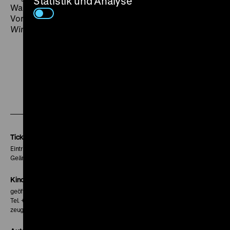
Statistik und Analyse
Wahnwitz dieses transatlantischen Tränenstücks. Als
Vorfilm läuft Sirks erste filmische Arbeit
Zwei
Windhunde
. (lf)
Zu
Zu
Zu
unserer
unserer
unserer
Instagram
Facebook
Letterboxd
Seite
Seite
Seite
Tickets
Eintritt 5 €
Geänderte Preise sind im Programm vermerkt.
Kinokasse
geöffnet 30 Minuten vor Beginn der ersten Vorstellung
Tel. + 49 30 20304-770
zeughauskino@dhm.de