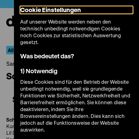
Direkt
Heute +
Cookie Einstellungen
zum
Seiteninhalt
Auf unserer Website werden neben den
springen
Navi
technisch unbedingt notwendigen Cookies
auf-
und
noch Cookies zur statistischen Auswertung
zuk
gesetzt.
All I Desire – Die Filme von Douglas Sirk
Was bedeutet das?
Samstag, 09. Juli 2016, 20.30 - 00.00 Uhr
1) Notwendig
Schlußakkord
Diese Cookies sind für den Betrieb der Website
unbedingt notwendig, weil sie grundlegende
Funktionen wie Sicherheit, Netzwerkfreiheit und
Schlußakkord
Barrierefreiheit ermöglichen. Sie können diese
deaktivieren, indem Sie ihre
Browsereinstellungen ändern. Dies kann sich
Schlußakkord
D 1936, R: Detlef Sierck, B: Detlef Sierck,
jedoch auf die Funktionsweise der Website
Kurt Heuser, K: Robert Baberske, M: Kurt Schröder, D:
auswirken.
Lil Dagover, Willy Birgel, Mária Tasnádi Fekete, Maria