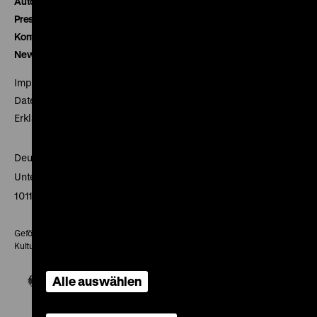
Autor*innen
Presse
Kontakt
Newsletter
Impressum
Datenschutz
Erklärung digitale Barrierefreiheit
Deutsches Historisches Museum
Unter den Linden 2
10117 Berlin
Gefördert mit Mitteln des Beauftragten der Bundesregierung für
Kultur und Medien
Alle auswählen