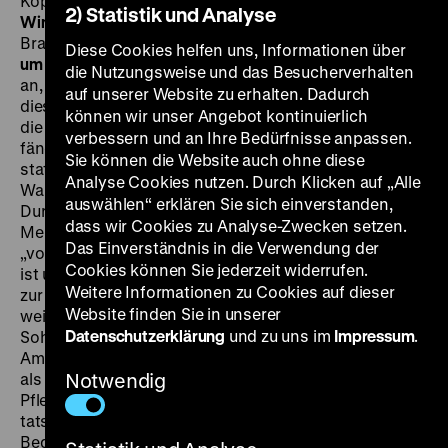
Koppenhöfer, Theodor Loos, 101‘
·
35 mm
Vorfilm:
Zwei
2) Statistik und Analyse
Windhunde
D 1934, R: Detlef Sierck, P: Peter Paul
Brauer, 31‘
·
35 mm
SA 09.07. um 20.30 Uhr + SO 17.07.
Diese Cookies helfen uns, Informationen über
um 18 Uhr
Schon der Titel deutet die überragende Rolle
die Nutzungsweise und das Besucherverhalten
an, die die musikalische Untermalung nicht nur für
auf unserer Website zu erhalten. Dadurch
diesen Sirk-Film darstellt. „Die Musik steigert nicht nur
können wir unser Angebot kontinuierlich
die Gefühle, sie konstituiert erst die Emotion. Ohne sie
verbessern und an Ihre Bedürfnisse anpassen.
fände die Geschichte, die der Film erzählt, gar nicht
Sie können die Website auch ohne diese
statt. Das Melodram kümmert sich nicht um
Analyse Cookies nutzen. Durch Klicken auf „Alle
Wahrscheinlichkeit.“ (Jochen Mayer-Wendt). Sirks
auswählen“ erklären Sie sich einverstanden,
Durchbruchsfilm ist in der Tat ein hemmungsloses
dass wir Cookies zu Analyse-Zwecken setzen.
Melodram, in dem laut einer zeitgenössischen Kritik
Das Einverständnis in die Verwendung der
„von Astrologie bis Beethovens Neunter (…) alles drin“
Cookies können Sie jederzeit widerrufen.
ist und das Motive der klassischen Musik geschickt
Weitere Informationen zu Cookies auf dieser
zur emotionalen Lenkung des Publikums einzusetzen
Website finden Sie in unserer
weiß. Es geht um eine Mutter (Lil Dagover), die ihren
Datenschutzerklärung
und zu uns im
Impressum
.
Sohn im Waisenhaus zurücklassen muss, als sie nach
Amerika flieht. Nach ihrer Rückkehr verdingt sie sich
als Kindermädchen – in derselben Familie, die Peter als
Notwendig
Pflegekind aufgenommen hat! Vermeintliche oder
tatsächliche Selbstmorde sowie allerlei dunkle
Begierden unterstreichen den untergründigen