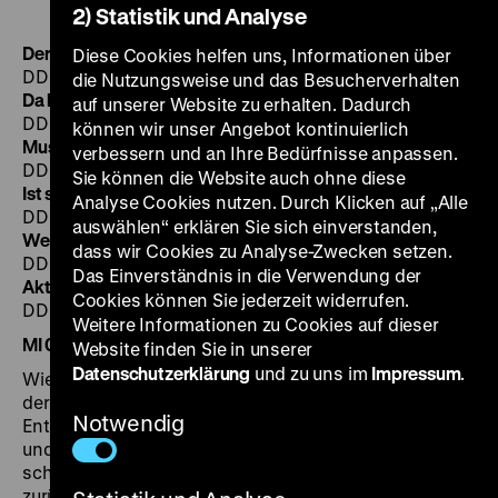
2) Statistik und Analyse
Der Augenzeuge Nr. 12/1978
Diese Cookies helfen uns, Informationen über
DDR 1978, R: Renate Drescher, 11‘
·
35mm
die Nutzungsweise und das Besucherverhalten
Da helfen keine Pillen
auf unserer Website zu erhalten. Dadurch
DDR 1961, R: Bruno J. Böttge, 15‘
·
35mm
können wir unser Angebot kontinuierlich
Musste das sein?
verbessern und an Ihre Bedürfnisse anpassen.
DDR 1964, R: Wolfgang Heyer, 14‘
·
35mm
Sie können die Website auch ohne diese
Ist sattsein – richtig ernährt
Analyse Cookies nutzen. Durch Klicken auf „Alle
DDR 1966, R: Ulrich Kluck, 12‘
·
35mm
auswählen“ erklären Sie sich einverstanden,
Weil ich ein Dicker bin
dass wir Cookies zu Analyse-Zwecken setzen.
DDR 1988, R: Christiane Hein, 20‘
·
35mm
Das Einverständnis in die Verwendung der
Aktive Erholung
Cookies können Sie jederzeit widerrufen.
DDR 1964, R: Kurt Weiler, 2‘
·
35mm
Weitere Informationen zu Cookies auf dieser
MI 06.11. um 20 Uhr
·
Einführung: Stefan Offermann
Website finden Sie in unserer
Datenschutzerklärung
und zu uns im
Impressum
.
Wie in der Bundesrepublik gediehen auch in der DDR
der 1950er Jahre die Bäuche. Nach Jahren der
Notwendig
Entbehrung endete 1958 die Lebensmittelrationierung
und eine Lust am Konsum machte sich breit. Der Anteil
schwerer körperlicher Arbeit in der Industrie ging
zurück, die Automatisierung nahm zu, ebenso die Zahl