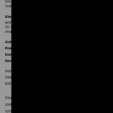
Eintritt 5 €
Geänderte Preise sind im Programm vermerkt.
Kinokasse
geöffnet 30 Minuten vor Beginn der ersten Vorstellung
Tel. + 49 30 20304-770
zeughauskino@dhm.de
Autor*innen
Presse
Kontakt
Newsletter
Impressum
Datenschutz
Erklärung digitale Barrierefreiheit
Deutsches Historisches Museum
Unter den Linden 2
10117 Berlin