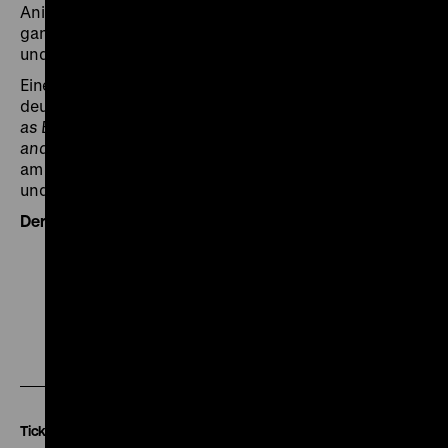
Animations-, Lehr- und Aufklärungsfilme, die sich auf
ganz unterschiedliche Weise dem Thema Ernährung
und Gesundheitsvorsorge widmen. (ps)
Eine Veranstaltung in Zusammenarbeit mit dem
deutsch-französischen ERC-Projekt
The Healthy Self
as Body Capital: Individuals, Market-Based Societies,
and Body Politics in Visual Twentieth Century Europe
am Max-Planck-Institut für Bildungsforschung (Berlin)
und der Universität Straßburg.
Der Eintritt ist frei.
Zu
Zu
Zu
unserer
unserer
unserer
Instagram
Facebook
Letterboxd
Seite
Seite
Seite
Tickets