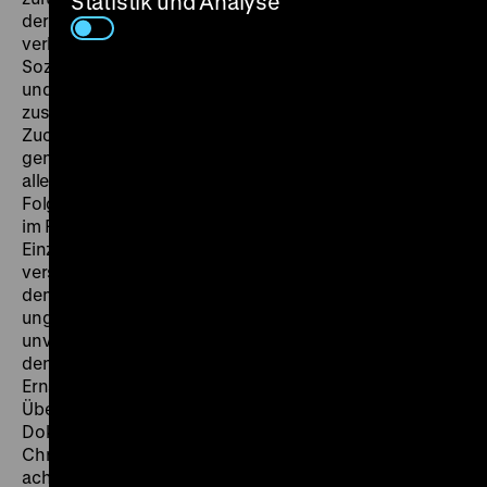
Statistik und Analyse
der Angestellten, die ihre Tage hinter dem Schreibtisch
verbrachten. Bereits in den 1960er Jahren wurde von
Sozialmedizinern ein erheblicher Mangel an Bewegung
und sportlicher Betätigung diagnostiziert, der –
zusammen mit der übermäßigen Zufuhr von Fett und
Zucker – für Herz-Kreislauf-Krankheiten verantwortlich
gemacht wurde. Angesichts der individuellen, vor
allem aber auch gravierenden volkswirtschaftlichen
Folgen dieser Krankheiten propagierte der Staat auch
im Film eine gesündere Ernährung. Die Gesundheit des
Einzelnen wurde dabei nicht als Privatangelegenheit
verstanden, sondern der sozialistischen Gesellschaft,
dem Kollektiv und dem Staat untergeordnet. Wer sich
ungesund ernährte, handelte aus dieser Sicht
unverantwortlich, undiszipliniert und unmoralisch. Mit
den Kampagnen für mehr Fitness und gesündere
Ernährung ging deshalb stets eine Stigmatisierung von
Übergewicht einher. In ihrem kontrovers diskutierten
Dokumentarfilm
Weil ich ein Dicker bin
beleuchtete
Christiane Hein diese Entwicklung am Beispiel eines
achtjährigen Kindes. Zu sehen sind außerdem