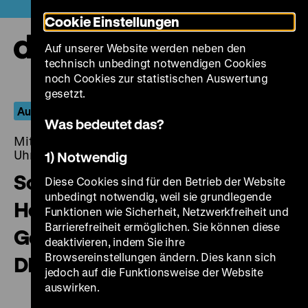
Direkt
Heute +
Cookie Einstellungen
zum
Seiteninhalt
Auf unserer Website werden neben den
springen
Navi
technisch unbedingt notwendigen Cookies
auf-
und
noch Cookies zur statistischen Auswertung
zuk
gesetzt.
Aus dem Fernseharchiv
Was bedeutet das?
Mittwoch, 06. November 2019, 20.00 - 00.00
Uhr
1) Notwendig
Schwere Bäuche, schwache
Diese Cookies sind für den Betrieb der Website
unbedingt notwendig, weil sie grundlegende
Herzen – Ernährung und
Funktionen wie Sicherheit, Netzwerkfreiheit und
Barrierefreiheit ermöglichen. Sie können diese
Gesundheitsvorsorge in der
deaktivieren, indem Sie ihre
Browsereinstellungen ändern. Dies kann sich
DDR
jedoch auf die Funktionsweise der Website
auswirken.