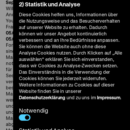
September Affair
Liebesrausch auf Capri US 1950, R:
2) Statistik und Analyse
William Dieterle, B: Fritz Rotter, Robert Thoeren,
Andrew Solt, K: Charles Lang, Victor Milner, M: Victor
Diese Cookies helfen uns, Informationen über
Young, Kurt Weil, D: Joan Fontaine, Joseph Cotten,
die Nutzungsweise und das Besucherverhalten
Françoise Rosay, Jessica Tandy, 105’
·
16mm, OF
MI
auf unserer Website zu erhalten. Dadurch
05.06. um 20 Uhr + FR 07.06. um 21 Uhr
·
Einführung am
können wir unser Angebot kontinuierlich
05.06.: Wolfgang Jacobsen
Die Pianistin Manina (Joan
verbessern und an Ihre Bedürfnisse anpassen.
Fontaine) und der Industrielle David (Joseph Cotten)
Sie können die Website auch ohne diese
sind auf dem Flug von Rom nach New York, als ihre
Analyse Cookies nutzen. Durch Klicken auf „Alle
Maschine wegen technischer Probleme in Neapel
auswählen“ erklären Sie sich einverstanden,
notlanden muss. Bis zum Weiterflug nutzen sie die Zeit
dass wir Cookies zu Analyse-Zwecken setzen.
für einen Stadtbummel, bei dem sie ihre
Das Einverständnis in die Verwendung der
Seelenverwandtschaft entdecken. Zeit und Raum
Cookies können Sie jederzeit widerrufen.
vergessend, verpassen sie ihr Flugzeug und
Weitere Informationen zu Cookies auf dieser
beschließen, das Beste aus ihrer Lage zu machen:
Website finden Sie in unserer
Manina lebt allein und David in Scheidung, zu Hause
Datenschutzerklärung
und zu uns im
Impressum
.
werden sie also nicht dringend erwartet. Ganz im Hier
und Jetzt erleben die Beiden schöne Tage in Pompeji
Notwendig
und Capri. Da erfahren sie aus der Zeitung, dass die
Maschine, mit der sie in die USA fliegen wollten,
abgestürzt ist. Niemand hat das Unglück überlebt.