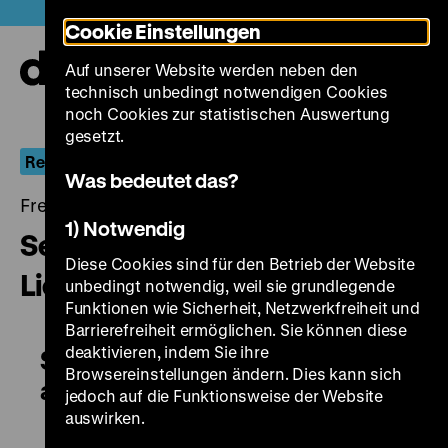
Direkt
Heute +
Cookie Einstellungen
zum
Seiteninhalt
Auf unserer Website werden neben den
springen
Navi
technisch unbedingt notwendigen Cookies
auf-
und
noch Cookies zur statistischen Auswertung
zuk
gesetzt.
Retrospektive Wilhelm/William Dieterle
Was bedeutet das?
Freitag, 07. Juni 2019, 20.00 - 00.00 Uhr
1) Notwendig
September Affair -
Diese Cookies sind für den Betrieb der Website
Liebesrausch auf Capri
unbedingt notwendig, weil sie grundlegende
Funktionen wie Sicherheit, Netzwerkfreiheit und
Barrierefreiheit ermöglichen. Sie können diese
deaktivieren, indem Sie ihre
September Affair - Liebesrausch
Browsereinstellungen ändern. Dies kann sich
auf Capri
jedoch auf die Funktionsweise der Website
auswirken.