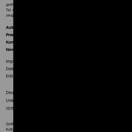
geöffnet 30 Minuten vor Beginn der ersten Vorstellung
Tel. + 49 30 20304-770
zeughauskino@dhm.de
Autor*innen
Presse
Kontakt
Newsletter
Impressum
Datenschutz
Erklärung digitale Barrierefreiheit
Deutsches Historisches Museum
Unter den Linden 2
10117 Berlin
Gefördert mit Mitteln des Beauftragten der Bundesregierung für
Kultur und Medien