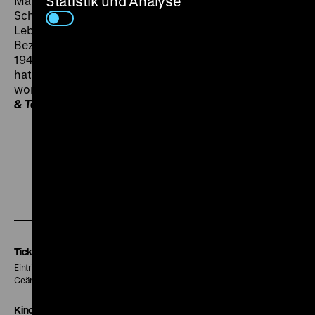
Statistik und Analyse
Manina und David nehmen dies als Wink des
Schicksals und beschließen, inkognito ein neues
Leben auf Capri zu beginnen… Die raffinierteste
Beziehungsgeschichte, die William Dieterle Ende der
1940er Jahre auf dem Höhepunkt seiner Kunst gedreht
hat. Joan Fontaine ist nie schöner in Szene gesetzt
worden. (hsp)
Collection print courtesy of the UCLA Film
& Television Archive
.
Zu
Zu
Zu
unserer
unserer
unserer
Instagram
Facebook
Letterboxd
Seite
Seite
Seite
Tickets
Eintritt 5 €
Geänderte Preise sind im Programm vermerkt.
Kinokasse