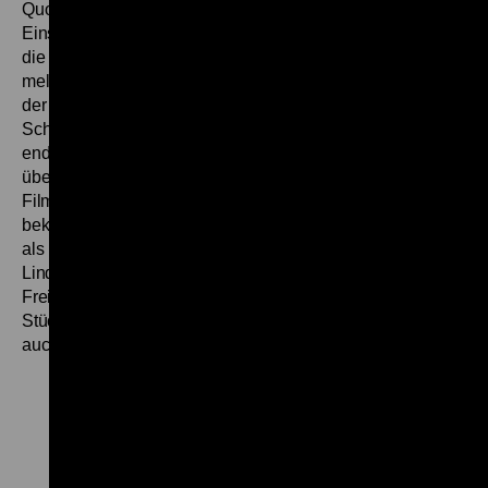
Quodlibet aus optischen Metaphern und Symbolen. Jede
Einstellung zeigte eine in sich geschlossene Komposition,
die das Filmthema variierte, der Bildvorgang war nicht
melodiös, sondern rhythmisch und kontemplativ. So wurde
der Betrachter zum Zeugen eines Prozesses, der seine
Schaulust vom Gegenstand gleichsam befreite und ihn
endlich ganz dem abstrakten Rausch des Hin-Sehens
überließ. Ein beinahe exzessives Vergnügen.“
In beiden
Filmen verkörperte eine Hauptrolle Heinz Meier. Später
bekannt geworden als Partner von Loriot (unter anderem
als Familienvater Hoppenstedt und Lottogewinner Erwin
Lindemann), hatte er 1953 das Wallgraben-Theater in
Freiburg i. Br. mitbegründet, wo er vor allem in modernen
Stücken auftrat. Von 1957 bis 2003 leitete er die Bühne
auch. (gym)
Zu
Zu
Zu