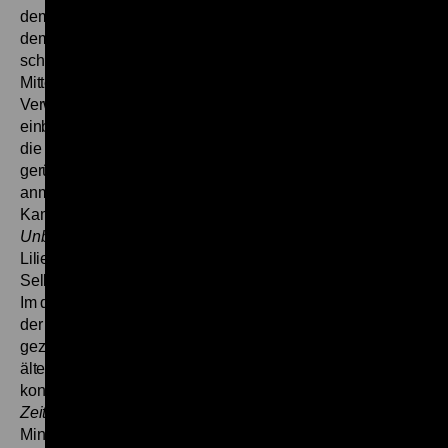
dem renommierten Kameramann Gerard Vandenberg, mit
dem er in seiner Fernsehzeit häufig zusammenarbeitete,
schmückte Lilienthal die simple Fabel mit nahezu allen
Mitteln aus, die damals für ihn typisch waren (und deren
Verwendung ihm zuweilen den Vorwurf des Manierismus
einbrachte): Seltsame Figuren und Ereignisse am Rande,
die immer wieder, auf teils eigenwillige Weise, ins Bild
gerückt werden, und andere Elemente, die oft eine surreal
anmutende Atmosphäre schaffen, ungewöhnliche
Kameraperspektiven, einmontierte Photos. So entstand mit
Unbeschriebenes Blatt
eine Art Kompendium des
Lilienthal-Stils, das sich in seiner Vollständigkeit und
Selbstzweckhaftigkeit an der Grenze zur Parodie bewegt.
Im dritten Programm von NDR/RB/SFB uraufgeführt, wurde
der Film erst im Sommer 1969 im ersten Programm
gezeigt, Zu später Stunde und gekoppelt mit einer weiteren
älteren Arbeit des Regisseurs. „Entfesselte Television“
konstatierte Karl Heinz Kramberg in der
Süddeutschen
Zeitung
vom 18.6.1969: „Lilienthal benutzte die handliche
Miniatur der kafkaesken Parabel (...) zu einem genüßlichen