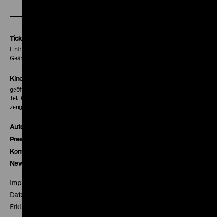
unserer
unserer
unserer
Instagram
Facebook
Letterboxd
Seite
Seite
Seite
Tickets
Eintritt 5 €
Geänderte Preise sind im Programm vermerkt.
Kinokasse
geöffnet 30 Minuten vor Beginn der ersten Vorstellung
Tel. + 49 30 20304-770
zeughauskino@dhm.de
Autor*innen
Presse
Kontakt
Newsletter
Impressum
Datenschutz
Erklärung digitale Barrierefreiheit