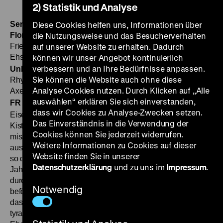
2) Statistik und Analyse
Seraphine oder Die wundersame Geschichte der Tante
Diese Cookies helfen uns, Informationen über
Flora
BRD 1965, R: Peter Lilienthal, B: David Perry, K:
die Nutzungsweise und das Besucherverhalten
Friedhelm Heyde, D: Heinz Meier, Käte Jaenicke, Else
auf unserer Website zu erhalten. Dadurch
Ehser, Annemarie Schradiek, Adolf Rebel, 60’
können wir unser Angebot kontinuierlich
File
·
verbessern und an Ihre Bedürfnisse anpassen.
Unbeschriebenes Blatt
BRD 1966, R: Peter Lilienthal, B:
Sie können die Website auch ohne diese
Rhys Adrian, Peter Lilienthal, K: Gerard Vandenberg, D:
Analyse Cookies nutzen. Durch Klicken auf „Alle
Axel Bauer, Heinz Meier, 42’
File
MI 22.11. um 20 Uhr +
·
auswählen“ erklären Sie sich einverstanden,
FR 24.11. um 18.30 Uhr
Einführung: Jan Gympel
Per
·
dass wir Cookies zu Analyse-Zwecken setzen.
Eisenbahn fährt ein Mann mit seiner Frau und einer großen
Das Einverständnis in die Verwendung der
Kiste an die See. Darin befindet sich ein „Ungeheuer“: eine
Cookies können Sie jederzeit widerrufen.
missgestaltete Robbe, die sich durch enorme Gefräßigkeit
Weitere Informationen zu Cookies auf dieser
auszeichnet. Der Mann hat sie einst im Zoo entwendet und
Website finden Sie in unserer
so davor bewahrt, getötet zu werden. Doch nach sieben
Datenschutzerklärung
und zu uns im
Impressum
.
Jahren hat sich seine Frau endlich mit ihrer Forderung
durchgesetzt, das Seraphine genannte Tier ins Meer zu
Notwendig
befördern. Auch der Besitzer der ärmlichen Pension, in der
das Paar absteigt, würde gern einen gefräßigen und
tyrannischen Gast loswerden, der ihn von seinem