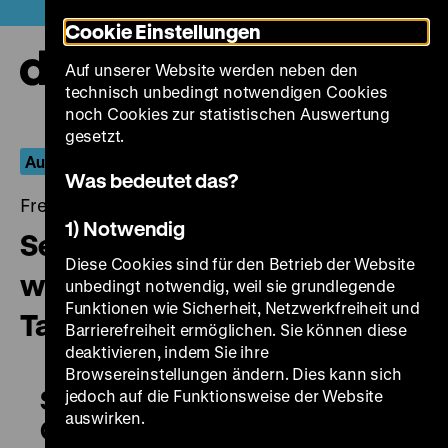
Direkt
Heute +
Cookie Einstellungen
zum
Seiteninhalt
Auf unserer Website werden neben den
springen
Navi
technisch unbedingt notwendigen Cookies
auf-
und
noch Cookies zur statistischen Auswertung
zuk
gesetzt.
Aus dem Fernseharchiv
Was bedeutet das?
Freitag, 24. November 2017, 17.00 - 00.00 Uhr
1) Notwendig
Seraphine oder Die
Diese Cookies sind für den Betrieb der Website
wundersame Geschichte der
unbedingt notwendig, weil sie grundlegende
Funktionen wie Sicherheit, Netzwerkfreiheit und
Tante Flora
Barrierefreiheit ermöglichen. Sie können diese
deaktivieren, indem Sie ihre
Browsereinstellungen ändern. Dies kann sich
Seraphine oder Die wundersame
jedoch auf die Funktionsweise der Website
auswirken.
Geschichte der Tante Flora