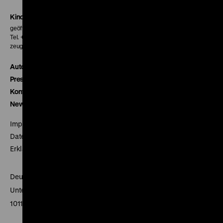
Kinokasse
geöffnet 30 Minuten vor Beginn der ersten Vorstellung
Tel. + 49 30 20304-770
zeughauskino@dhm.de
Autor*innen
Presse
Kontakt
Newsletter
Impressum
Datenschutz
Erklärung digitale Barrierefreiheit
Deutsches Historisches Museum
Unter den Linden 2
10117 Berlin