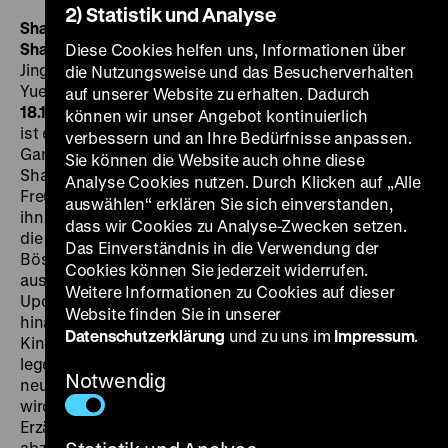
2) Statistik und Analyse
Shanghai tan ma yongzhen
Once Upon a Time in
Shanghai
CN/HK 2014, R: Wong Ching-Po, B: Wong
Diese Cookies helfen uns, Informationen über
Jing, D: Philip Ng, Andy On, Sammo Hung, Michelle Hu,
die Nutzungsweise und das Besucherverhalten
Yuen Cheung-Yan, Chen Kuan Tai, 96’ ·
DCP, OmeU
MI
auf unserer Website zu erhalten. Dadurch
18.11. um 20 Uhr
Ma, ein idealistischer Junge vom Land,
können wir unser Angebot kontinuierlich
ist ein moralischer Fixpunkt im anarchischen
verbessern und an Ihre Bedürfnisse anpassen.
Gangland, als das dieses Martial-Arts-Spektakel das
Sie können die Website auch ohne diese
Shanghai der 1930er Jahre imaginiert. Selbst die
Analyse Cookies nutzen. Durch Klicken auf „Alle
Freundschaft mit dem eleganten Mafiosi Long Qi wirft
auswählen“ erklären Sie sich einverstanden,
ihn nicht aus der Bahn. Stattdessen verbünden sich
dass wir Cookies zu Analyse-Zwecken setzen.
die beiden gegen andere, weitaus finsterere
Das Einverständnis in die Verwendung der
Bösewichte. Zwischendurch bleibt Zeit für
Cookies können Sie jederzeit widerrufen.
ausgiebiges, albernes
male bonding
. Ein Film wie Once
Weitere Informationen zu Cookies auf dieser
Upon a Time in Shanghai will nicht auf Originalität
Website finden Sie in unserer
hinaus; tatsächlich bestand der Reiz des Hongkong-
Datenschutzerklärung
und zu uns im
Impressum
.
Kinos der 1980er und 1990er Jahre, das hier vom
legendären Produzenten Wong Jing gekonnt in ein
Notwendig
neues Setting und einen neuen Filmmarkt überführt
wird, gerade darin, hochkonventionalisierte
Erzählformen immer wieder neue Facetten
abzugewinnen. Once Upon A Time in Shanghai