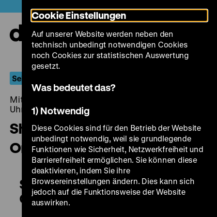
Direkt
Heute +
Cookie Einstellungen
zum
Seiteninhalt
Auf unserer Website werden neben den
springen
Navi
technisch unbedingt notwendigen Cookies
auf-
und
noch Cookies zur statistischen Auswertung
zuk
gesetzt.
Sehnsucht nach dem Regen
Was bedeutet das?
Mittwoch, 18. November 2015, 20.00 - 00.00
Uhr
1) Notwendig
Shanghai tan ma yongzhen /
Diese Cookies sind für den Betrieb der Website
unbedingt notwendig, weil sie grundlegende
Once Upon a Time in Shanghai
Funktionen wie Sicherheit, Netzwerkfreiheit und
Barrierefreiheit ermöglichen. Sie können diese
deaktivieren, indem Sie ihre
Browsereinstellungen ändern. Dies kann sich
Shanghai tan ma yongzhen /
jedoch auf die Funktionsweise der Website
Once Upon a Time in Shanghai
auswirken.