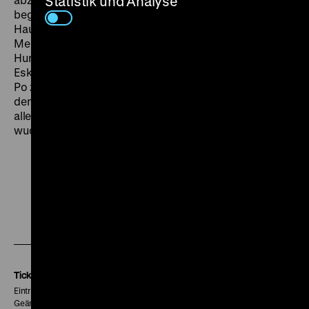
Statistik und Analyse
begeistert durch eine inspirierte Besetzung – die
Hauptrollen übernehmen ehrgeizige Jungstars, als
Mentor fungiert das Martial-Arts-Urgestein Sammo
Hung – und eine ebenso simple wie effektive
Eskalationsdramaturgie. Dass Regisseur Wong Jing?
Po zu den ambitioniertesten Stilisten unter
den chinesischen Genrefilmern zählt, beweist er vor
allem in den atemberaubenden Zeitlupenexzessen des
wuchtigen Finales. (lf)
Zu
Zu
Zu
unserer
unserer
unserer
Instagram
Facebook
Letterboxd
Seite
Seite
Seite
Tickets
Eintritt 5 €
Geänderte Preise sind im Programm vermerkt.