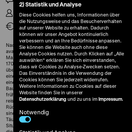
2) Statistik und Analyse
R/B: Mark Burton, Richard Starzak, 84‘
Diese Cookies helfen uns, Informationen über
die Nutzungsweise und das Besucherverhalten
Tickets
auf unserer Website zu erhalten. Dadurch
können wir unser Angebot kontinuierlich
verbessern und an Ihre Bedürfnisse anpassen.
Nach seiner Nebenrolle bei Wallace & Gromit
Sie können die Website auch ohne diese
avancierte Shaun das Schaf schnell zum neuen
Analyse Cookies nutzen. Durch Klicken auf „Alle
Maskottchen der Aardman-Studios. Insgesamt
auswählen“ erklären Sie sich einverstanden,
170 Folgen zählt die 2007 gestartete Fernsehserie
dass wir Cookies zu Analyse-Zwecken setzen.
über das Leben von Shaun und dem Hund Blitzer auf
Das Einverständnis in die Verwendung der
einem Bauernhof. 2015 folgte der erste Kinofilm. Durch
Cookies können Sie jederzeit widerrufen.
eine Verkettung von Missgeschicken findet sich der
Weitere Informationen zu Cookies auf dieser
Bauer in der Großstadt ohne Erinnerungen an sein
Website finden Sie in unserer
früheres Leben wieder. Als der Hof ins Chaos stürzt,
Datenschutzerklärung
und zu uns im
Impressum
.
reisen die Tiere dem Bauern hinterher, um ihn zur
Rückkehr zu bewegen. In der unbekannten Umgebung
Notwendig
sind sie auf alle möglichen Verkleidungen und
Täuschungen angewiesen, aus denen ein Großteil der
Situationskomik entsteht. Der Film kommt wie schon
die Serie ganz ohne Dialog aus. Während die Schafe