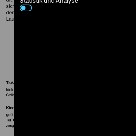
Statistik und Analyse
sich mit Zeichensprache verständigen, kommen aus
den Mündern der Menschen nur unverständliche
Laute. (mxg)
Zu
Zu
Zu
unserer
unserer
unserer
Instagram
Facebook
Letterboxd
Seite
Seite
Seite
Tickets
Eintritt 5 €
Geänderte Preise sind im Programm vermerkt.
Kinokasse
geöffnet 30 Minuten vor Beginn der ersten Vorstellung
Tel. + 49 30 20304-770
zeughauskino@dhm.de