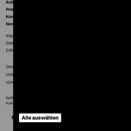
Autor*innen
Presse
Kontakt
Newsletter
Impressum
Datenschutz
Erklärung digitale Barrierefreiheit
Deutsches Historisches Museum
Unter den Linden 2
10117 Berlin
Gefördert mit Mitteln des Beauftragten der Bundesregierung für
Kultur und Medien
Alle auswählen