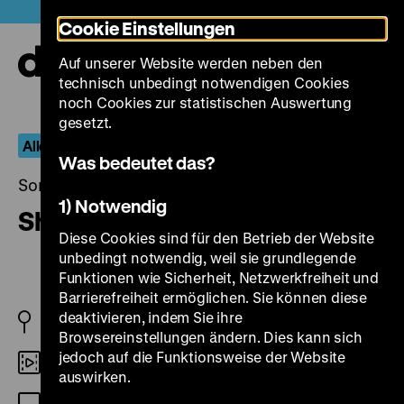
Direkt
Heute +
Cookie Einstellungen
zum
Seiteninhalt
Auf unserer Website werden neben den
springen
Navi
technisch unbedingt notwendigen Cookies
auf-
und
noch Cookies zur statistischen Auswertung
zuk
gesetzt.
Alles Knete
Was bedeutet das?
Sonntag, 31. März 2024, 15.30 Uhr
1) Notwendig
Shaun das Schaf – Der Film
Diese Cookies sind für den Betrieb der Website
unbedingt notwendig, weil sie grundlegende
Funktionen wie Sicherheit, Netzwerkfreiheit und
Barrierefreiheit ermöglichen. Sie können diese
deaktivieren, indem Sie ihre
GB/FR 2015
Browsereinstellungen ändern. Dies kann sich
jedoch auf die Funktionsweise der Website
DCP
auswirken.
DF