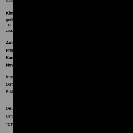
Geänderte Preise sind im Programm vermerkt.
Kinokasse
geöffnet 30 Minuten vor Beginn der ersten Vorstellung
Tel. + 49 30 20304-770
zeughauskino@dhm.de
Autor*innen
Presse
Kontakt
Newsletter
Impressum
Datenschutz
Erklärung digitale Barrierefreiheit
Deutsches Historisches Museum
Unter den Linden 2
10117 Berlin