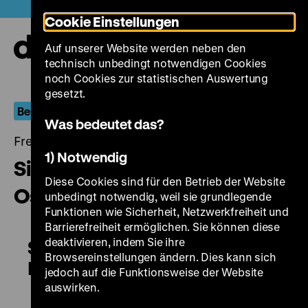
Direkt
Heute +
Cookie Einstellungen
zum
Seiteninhalt
Auf unserer Website werden neben den
springen
Navi
technisch unbedingt notwendigen Cookies
auf-
und
noch Cookies zur statistischen Auswertung
zuk
gesetzt.
Berlin.Dokument
Was bedeutet das?
Freitag, 10. Juli 2020, 18.00 Uhr
1) Notwendig
Sie – und andere Frauen aus
Diese Cookies sind für den Betrieb der Website
Ost-Berlin
unbedingt notwendig, weil sie grundlegende
Funktionen wie Sicherheit, Netzwerkfreiheit und
Barrierefreiheit ermöglichen. Sie können diese
deaktivieren, indem Sie ihre
Sie – und andere Frauen aus Ost-
Browsereinstellungen ändern. Dies kann sich
Berlin
jedoch auf die Funktionsweise der Website
auswirken.