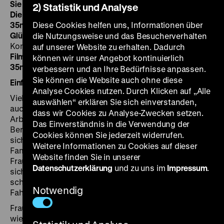
Sie
DDR 1970, R: Gitta Nickel, 30’
·
35mm
2) Statistik und Analyse
Die Überraschung
DDR 1975, R: Ernst Cantzler, 16’
·
35mm
Diese Cookies helfen uns, Informationen über
Glühbirnen wachsen nicht am Baum
DDR 1978, R:
die Nutzungsweise und das Besucherverhalten
Konrad Weiß, 16’
·
35mm
auf unserer Website zu erhalten. Dadurch
Film von gestern
DDR 1979, R: Roland Steiner, 13’
·
können wir unser Angebot kontinuierlich
35mm
verbessern und an Ihre Bedürfnisse anpassen.
Sie können die Website auch ohne diese
Einführung: Jeanpaul Goergen
Analyse Cookies nutzen. Durch Klicken auf „Alle
Viele Frauen in Ost-Berlin waren sowohl berufs- als
auswählen“ erklären Sie sich einverstanden,
auch haushaltstätig. In Gitta Nickels Film
Sie
suchen
dass wir Cookies zu Analyse-Zwecken setzen.
Arbeiterinnen im „VEB Textilkombinat Treffmodelle
Das Einverständnis in die Verwendung der
Berlin“ Rat bei einer Gynäkologin. Die Frauen äußern
Cookies können Sie jederzeit widerrufen.
sich zu grundlegenden Problemen wie jenen der
Weitere Informationen zu Cookies auf dieser
Familienplanung. Offizielle Anerkennung erfuhren die
Website finden Sie in unserer
Frauen am Internationalen Frauentag. 1975 dachten
Datenschutzerklärung
und zu uns im
Impressum
.
sich Vorschulkinder etwas Besonderes aus und
schmückten eine Straßenbahn aus, die nur weibliche
Notwendig
Fahrgäste aufnehmen durfte (
Die Überraschung
).
Frau Krosse ist eine jener Frauen, denen es immer
wieder gelang, Haushalt, Kinder und Arbeit unter einen