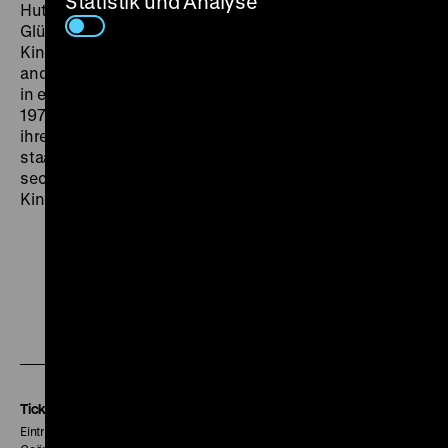
Statistik und Analyse
Hut zu bringen – hier ungelernte Arbeiterin im
Glühlampenwerk, dort alleinerziehende Mutter von drei
Kindern (
Glühbirnen wachsen nicht am Baum)
. Eine
andere dieser Frauen ist Brigitte, sie hat 1956 als Kind
in einem DEFA-Film über Kinderträume mitgewirkt.
1979, nun 30-jährig, erzählt sie in
Film von gestern
aus
ihrem Leben: Sie arbeitet als Verkäuferin in einer
staatlichen Kohlehandlung, ist geschieden und hat
sechs Kinder. Wünsche hat sie vor allem für ihre
Kinder. Aber was wünscht sie sich selbst? (jg)
Zu
Zu
Zu
unserer
unserer
unserer
Instagram
Facebook
Letterboxd
Seite
Seite
Seite
Tickets
Eintritt 5 €