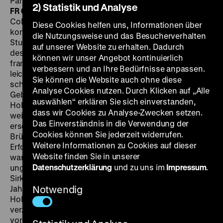
Parker, Adele Jergens, Jeanne Manet, 81‘
·
35 mm, OF
2) Statistik und Analyse
FR 09.09. um 21 Uhr
Obwohl Sirk bereits seit 1942 bei
Columbia als Drehbuchautor unter Vertrag stand,
Diese Cookies helfen uns, Informationen über
konnte er erst 1949 eine erste Regiearbeit für das
die Nutzungsweise und das Besucherverhalten
Studio verwirklichen:
Slightly French
ist das Remake
auf unserer Website zu erhalten. Dadurch
des Pre-Code-Lustspiels
Let’s Fall in Love
. „Ein wenig
können wir unser Angebot kontinuierlich
französisch” ist die Hauptdarstellerin dieser mit
verbessern und an Ihre Bedürfnisse anpassen.
leichter Hand entworfenen Sirk-Komödie in der Tat
Sie können die Website auch ohne diese
schon deshalb, weil sie ihren harten, englischen
Analyse Cookies nutzen. Durch Klicken auf „Alle
Geburtsnamen Mary Leta Dorothy Slaton für die
auswählen“ erklären Sie sich einverstanden,
Hollywoodkarriere aufgegeben und durch einen
dass wir Cookies zu Analyse-Zwecken setzen.
weichen, alteuropäisch anmutenden Künstlernamen
Das Einverständnis in die Verwendung der
ersetzt hatte: Als Dorothy Lamour war die lebhafte
Cookies können Sie jederzeit widerrufen.
Brünette in den 1940er Jahren ein Garant für
Weitere Informationen zu Cookies auf dieser
Erfolgsfilme der leichtfüßigeren Sorte, unter anderem
Website finden Sie in unserer
war sie neben Bob Hope und Bing Crosby in den
Datenschutzerklärung
und zu uns im
Impressum
.
ungemein erfolgreichen
Road to…
-Filmen zu sehen.
Sirk besetzt sie in
Slightly French
als
Jahrmarktssängerin Mary O’Leary, die von einem
Notwendig
Hollywoodregisseur (Don Ameche) entdeckt wird, der
verzweifelt nach Ersatz für eine Filmdiva sucht, die kurz
vor Drehstart seines neuen Projekts einen