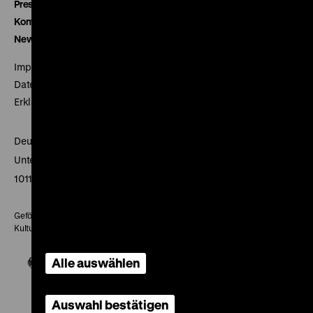
Presse
Kontakt
Newsletter
Impressum
Datenschutz
Erklärung digitale Barrierefreiheit
Deutsches Historisches Museum
Unter den Linden 2
10117 Berlin
Gefördert mit Mitteln des Beauftragten der Bundesregierung für
Kultur und Medien
Alle auswählen
Auswahl bestätigen