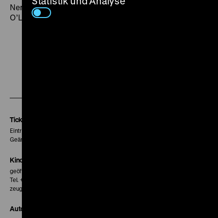
Statistik und Analyse
Nervenzusammenbruch erleidet. Jetzt geht es darum,
O’Leary mit allen Mitteln zu französisieren. (lf)
Zu
Zu
Zu
unserer
unserer
unserer
Instagram
Facebook
Letterboxd
Seite
Seite
Seite
Tickets
Eintritt 5 €
Geänderte Preise sind im Programm vermerkt.
Kinokasse
geöffnet 30 Minuten vor Beginn der ersten Vorstellung
Tel. + 49 30 20304-770
zeughauskino@dhm.de
Autor*innen