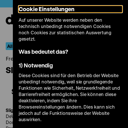
Direkt
Heute +
Cookie Einstellungen
zum
Seiteninhalt
Auf unserer Website werden neben den
springen
Navi
technisch unbedingt notwendigen Cookies
auf-
und
noch Cookies zur statistischen Auswertung
zuk
gesetzt.
All I Desire – Die Filme von Douglas Sirk
Was bedeutet das?
Freitag, 09. September 2016, 21.00 - 00.00 Uhr
1) Notwendig
Slightly French
Diese Cookies sind für den Betrieb der Website
unbedingt notwendig, weil sie grundlegende
Funktionen wie Sicherheit, Netzwerkfreiheit und
Slightly French
Barrierefreiheit ermöglichen. Sie können diese
deaktivieren, indem Sie ihre
Browsereinstellungen ändern. Dies kann sich
Slightly French
USA 1949, R: Douglas Sirk, B: Karen
jedoch auf die Funktionsweise der Website
DeWolf, K: Charles Lawton Jr., M: George Duning, D:
auswirken.
Dorothy Lamour, Don Ameche, Janis Carter, Willard