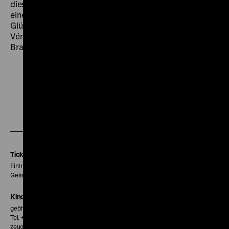
dieser Zeit systematisch vernachlässigt wurde, um
eine Kahlschlagsanierung vorzubereiten, die zum
Glück nie stattgefunden hat. (tb/th) Mit Dank an
Véronique Goël, Želimir Žilnik und Rundfunk Berlin-
Brandenburg.
Zu
Zu
Zu
unserer
unserer
unserer
Instagram
Facebook
Letterboxd
Seite
Seite
Seite
Tickets
Eintritt 5 €
Geänderte Preise sind im Programm vermerkt.
Kinokasse
geöffnet 30 Minuten vor Beginn der ersten Vorstellung
Tel. + 49 30 20304-770
zeughauskino@dhm.de