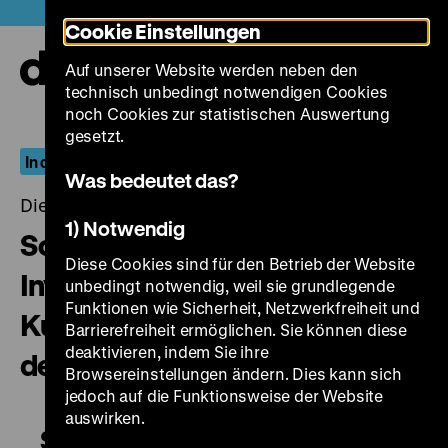
Direkt
Heute +
Cookie Einstellungen
zum
Seiteninhalt
Auf unserer Website werden neben den
springen
Navi
technisch unbedingt notwendigen Cookies
auf-
und
noch Cookies zur statistischen Auswertung
zuk
gesetzt.
In deutscher Gesellschaft
Was bedeutet das?
Dienstag, 11. September 2018, 20.00 - 00.00 Uhr
1) Notwendig
Soliloque 2 – La Barbarie /
Diese Cookies sind für den Betrieb der Website
Inventur Metzstraße 11 / Frau
unbedingt notwendig, weil sie grundlegende
Funktionen wie Sicherheit, Netzwerkfreiheit und
Kutzer und andere Bewohner
Barrierefreiheit ermöglichen. Sie können diese
deaktivieren, indem Sie ihre
der Naunynstraße
Browsereinstellungen ändern. Dies kann sich
jedoch auf die Funktionsweise der Website
auswirken.
Soliloque 2 – La Barbarie /