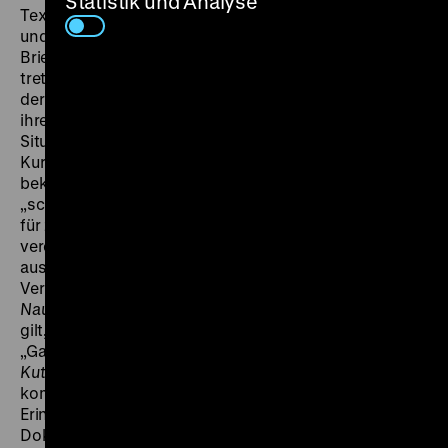
Statistik und Analyse
Textfragmenten, die zwischen weltpolitischen Themen
und persönlichen Reminiszenzen einer
Briefschreiberin oszillieren. In
Inventur Metzstraße11
treten die Bewohner eines Münchener Mietshauses
der Reihe nach vor die Kamera und stellen sich und
ihre Lebensumstände kurz vor. Die karge
Situationskomik ist typisch für die
Kurzdokumentationen von Želimir Žilnik, der zu den
bekanntesten Exponenten der jugoslawischen
„schwarzen Welle“ gehörte und Mitte der 1970er Jahre
für zwei Jahre in der Bundesrepublik lebte. 1973
veröffentlichte der aus der Türkei nach Deutschland
ausgewanderte Schriftsteller Aras Ören im Rotbuch
Verlag das Prosagedicht
Was will Niyazi in der
Naunynstraße?,
das als Beginn der Brückenliteratur
gilt, die die Migrationserfahrung der türkischen
„Gastarbeiter*innen“ literarisch verarbeitete.
Frau
Kutzer und andere Bewohner der Naunynstraße
kombiniert Passagen aus Örens Gedicht mit
Erinnerungen einer älteren Berlinerin und
Dokumentaraufnahmen aus einem Kreuzberg, das zu