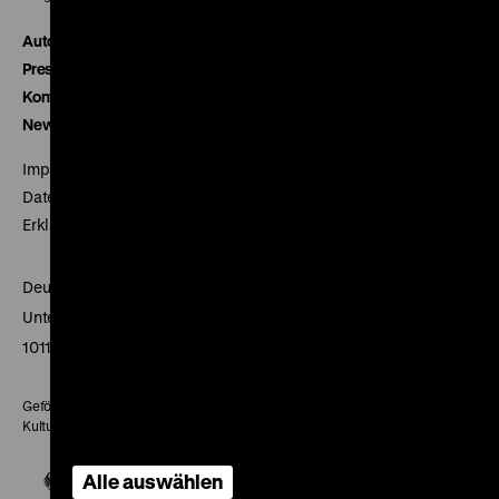
Autor*innen
Presse
Kontakt
Newsletter
Impressum
Datenschutz
Erklärung digitale Barrierefreiheit
Deutsches Historisches Museum
Unter den Linden 2
10117 Berlin
Gefördert mit Mitteln des Beauftragten der Bundesregierung für
Kultur und Medien
Alle auswählen