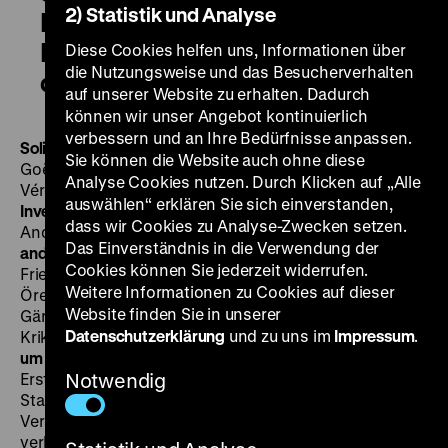
2) Statistik und Analyse
Inventur Metzstraße 11 / Frau
Kutzer und andere Bewohner
Diese Cookies helfen uns, Informationen über
die Nutzungsweise und das Besucherverhalten
der Naunynstraße
auf unserer Website zu erhalten. Dadurch
können wir unser Angebot kontinuierlich
verbessern und an Ihre Bedürfnisse anpassen.
Soliloque 2 – La Barbarie
BRD/CH 1982, R: Véronique
Sie können die Website auch ohne diese
Goël, K: Alain Grandchamp, José-Michel Bühler,
Analyse Cookies nutzen. Durch Klicken auf „Alle
Véronique Goël, T: Luc Yersin, 20'
·
Blu-ray, OmeU
auswählen“ erklären Sie sich einverstanden,
Inventur Metzstraße 11
BRD 1975, R/B: Želimir Žilnik, K:
dass wir Cookies zu Analyse-Zwecken setzen.
Andrej Popovic, 9‘
·
Digital SD, OmeU
Frau Kutzer und
Das Einverständnis in die Verwendung der
andere Bewohner der Naunynstraße
BRD 1973, R:
Cookies können Sie jederzeit widerrufen.
Friedrich Zimmermann / Berliner Werkstatt, B: Aras
Weitere Informationen zu Cookies auf dieser
Ören, K: Horst Kandeler, D: Dorothea Tiess, Claus
Website finden Sie in unserer
Gärtner, Peter Kock, Tuncel Kurtiz, Renate Koehler,
Datenschutzerklärung
und zu uns im
Impressum
.
Krikor Melikyan, Güner Yüreklik, 55‘
· Digital SD
DI 11.09.
um 20 Uhr
Soliloque 2 – La Barbarie
entstand bei einer
Erstbegegnung mit West-Berlin, einer eingemauerten
Notwendig
Stadt, die Véronique Goël als eine weltferne Insel des
Vergessens erlebt hat. Die Schweizer Filmemacherin
verbindet eine Serie langer Travelling Shots mit