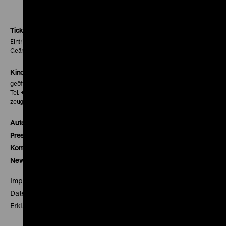
unserer
unserer
unserer
Instagram
Facebook
Letterboxd
Seite
Seite
Seite
Tickets
Eintritt 5 €
Geänderte Preise sind im Programm vermerkt.
Kinokasse
geöffnet 30 Minuten vor Beginn der ersten Vorstellung
Tel. + 49 30 20304-770
zeughauskino@dhm.de
Autor*innen
Presse
Kontakt
Newsletter
Impressum
Datenschutz
Erklärung digitale Barrierefreiheit