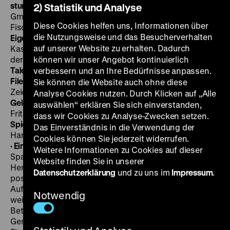
stumm
Der Pfennig muß es bringen
D 1924, P: Werbefilm
2) Statistik und Analyse
GmbH Julius Pinschewer, Zeichentrick: Hans
Diese Cookies helfen uns, Informationen über
Fischerkösen, 4‘
·
File, stumm
Der Weg zum freien
die Nutzungsweise und das Besucherverhalten
Eigenheim
D 1929, P: Werbekunst Epoche, Wolfgang
auf unserer Website zu erhalten. Dadurch
Kaskeline, 2‘
·
35mm
·
Mit freundlicher Genehmigung
der Wüstenrot Bausparkasse AG Ludwigsburg
können wir unser Angebot kontinuierlich
Taler,
Taler, du mußt wandern
D 1933, P: Pinschewer-Film, 3‘ ·
verbessern und an Ihre Bedürfnisse anpassen.
File
... dann hast Du in der Not
D 1935, P: Ufa,
Sie können die Website auch ohne diese
Zeichentrick: Hans Fischerkösen, 3‘
·
35mm
Kind und
Analyse Cookies nutzen. Durch Klicken auf „Alle
Geld
D 1935, P: Puchstein-Kulturfilm, R: Helene Lange,
auswählen“ erklären Sie sich einverstanden,
Fritz Puchstein, M: Giuseppe Becce, 13’
·
35mm
Das
dass wir Cookies zu Analyse-Zwecken setzen.
Spiel ist gewonnen
D 1938, P: A. Schrader Filme
Das Einverständnis in die Verwendung der
Hamburg, 3‘
·
File
und weitere Filme
MI 23.05. um 20 Uhr
Cookies können Sie jederzeit widerrufen.
·
Einführung: Ralf Forster
Seit 1924 ließen die
Weitere Informationen zu Cookies auf dieser
Sparkassen kurze Werbefilme für das Kino herstellen.
Website finden Sie in unserer
Herausgestellt werden die privaten Vorteile sowie die
Datenschutzerklärung
und zu uns im
Impressum
.
positiven Effekte für die Gesamtwirtschaft.
Aufwendige Visualisierungen des Geldkreislaufs
Notwendig
weisen darauf hin, dass auf Konten eingezahlte
Beträge als Investitionsmotor dem
Gemeinschaftswohl dienen und letztlich an den