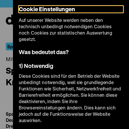
Direkt
Heute +
Cookie Einstellungen
zum
Seiteninhalt
Auf unserer Website werden neben den
springen
Navi
technisch unbedingt notwendigen Cookies
auf-
und
noch Cookies zur statistischen Auswertung
zuk
gesetzt.
Sparen
Was bedeutet das?
Mittwoch, 23. Mai 2018, 20.00 - 00.00 Uhr
1) Notwendig
Sparen im Frieden – Sparen im
Diese Cookies sind für den Betrieb der Website
Krieg
unbedingt notwendig, weil sie grundlegende
Funktionen wie Sicherheit, Netzwerkfreiheit und
Barrierefreiheit ermöglichen. Sie können diese
deaktivieren, indem Sie ihre
Browsereinstellungen ändern. Dies kann sich
Sparen im Frieden – Sparen im Krieg
jedoch auf die Funktionsweise der Website
Deutsche Spar(kassen)filme 1917-1944
Ein neuer
auswirken.
Dreibund
D 1918, R: Julius Pinschewer, 2‘
·
35mm,