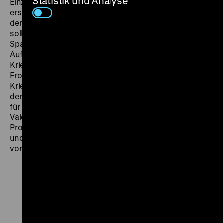
Statistik und Analyse
Einzelnen mit Gewinn zurückfließen. Sparsamkeit
erscheint als eine zu fördernde bürgerliche Tugend, zu
der Filme wie
Kind und Geld
bereits früh erziehen
sollten. Im Ersten und Zweiten Weltkrieg wurde die
Sparbereitschaft der Bevölkerung ausgenutzt, um
Aufrüstung und Militär zu finanzieren. Hatten
Kriegsanleihefilme direkt für die Unterstützung der
Front geworben, ging der NS-Staat zur „geräuschlosen
Kriegsfinanzierung“ über. Zahlreiche Sparkassenfilme
der Jahre 1940-44 betonen den individuellen Mehrwert
für ein „Später“. Bekannte Schauspieler wie Karl
Valentin stellten sich in den Dienst der Spar-
Propaganda. Sie umfasste bald alle Lebensbereiche
und mündete in einem Osram-Kohlenklaufilm in die
vorausweisende Losung „Licht aus!“ (rf)
Zu
Zu
Zu